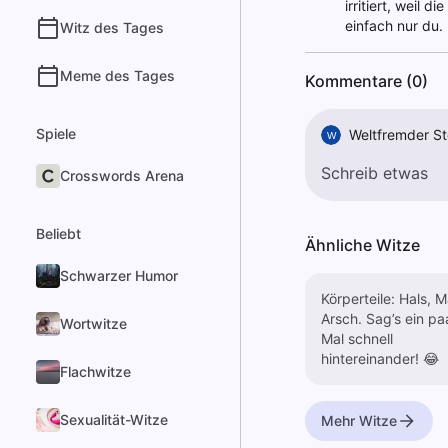
irritiert, weil 
einfach nur du.
Witz des Tages
Meme des Tages
Kommentare (0)
Spiele
Weltfremder St
W
Crosswords Arena
Beliebt
Ähnliche Witze
Schwarzer Humor
Körperteile: Hals, Maul,
Arsch. Sag’s ein paar
Wortwitze
Mal schnell
hintereinander! 😂
Flachwitze
Sexualität-Witze
Mehr Witze