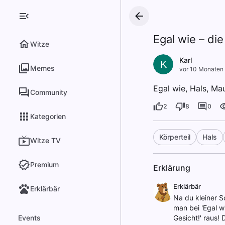
Egal wie – die
Witze
Karl
K
Memes
vor 10 Monaten
Egal wie, Hals, Mau
Community
2
8
0
Kategorien
Körperteil
Hals
Witze TV
Premium
Erklärung
Erklärbär
Erklärbär
Na du kleiner S
man bei 'Egal wi
Events
Gesicht!' raus! 