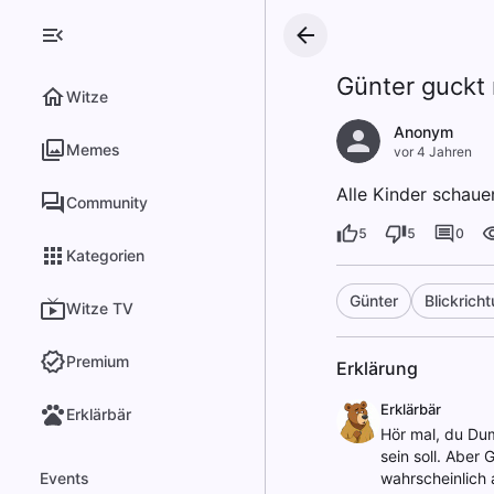
Günter guckt 
Witze
Anonym
Memes
vor 4 Jahren
Alle Kinder schaue
Community
5
5
0
Kategorien
Günter
Blickrich
Witze TV
Premium
Erklärung
Erklärbär
Erklärbär
Hör mal, du Dum
sein soll. Aber
Events
wahrscheinlich 