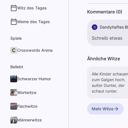
Witz des Tages
Kommentare (0)
Meme des Tages
Dandyhaftes B
D
Spiele
Crosswords Arena
Ähnliche Witze
Beliebt
Alle Kinder schaue
Schwarzer Humor
zum Galgen hoch,
außer Gunter, der
schaut runter.
Wortwitze
Flachwitze
Mehr Witze
Männerwitze