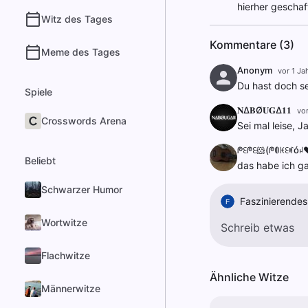
hierher geschaf
Witz des Tages
Kommentare (3)
Meme des Tages
Anonym
vor 1 Ja
Du hast doch se
Spiele
𝐍∆𝐁Ø𝐔𝐆∆𝟏𝟏
vor
Crosswords Arena
Sei mal leise, J
ᖘꏂᖘꏂ🐹(ᖘꂦꀘꏂꎭóꈤ
Beliebt
das habe ich ga
Schwarzer Humor
Faszinierende
F
Wortwitze
Flachwitze
Ähnliche Witze
Männerwitze