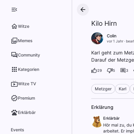
Kilo Hirn
Witze
Colin
Memes
vor 1 Jahr
·
bear
Karl geht zum Metz
Community
Darauf der Metzger
Kategorien
29
5
3
Witze TV
Metzger
Karl
Premium
Erklärung
Erklärbär
Erklärbär
Hör mal zu, du 
Events
arbeitet. Er im