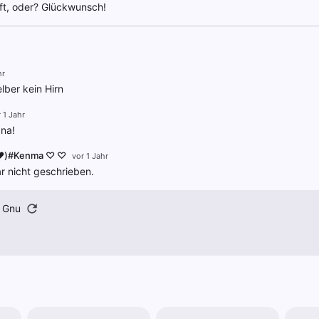
ft, oder? Glückwunsch!
hr
lber kein Hirn
 1 Jahr
ana!
❤️)#Kenma ♡ ♡
vor 1 Jahr
r nicht geschrieben.
s Gnu