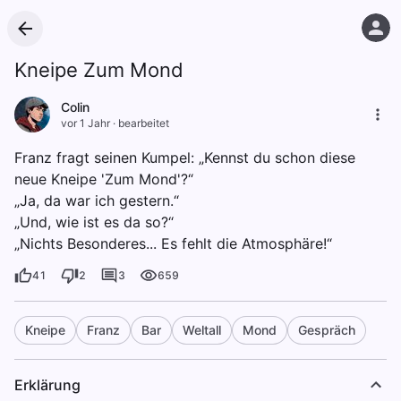
Kneipe Zum Mond
Colin
vor 1 Jahr
·
bearbeitet
Franz fragt seinen Kumpel: „Kennst du schon diese
neue Kneipe 'Zum Mond'?“
„Ja, da war ich gestern.“
„Und, wie ist es da so?“
„Nichts Besonderes... Es fehlt die Atmosphäre!“
41
2
3
659
Kneipe
Franz
Bar
Weltall
Mond
Gespräch
Erklärung