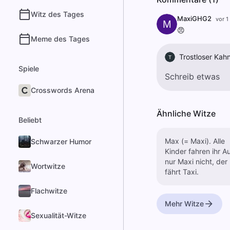
Witz des Tages
MaxiGHG2
vor 1
M
😠
Meme des Tages
Trostloser Kah
T
Spiele
Crosswords Arena
Ähnliche Witze
Beliebt
Max (= Maxi). Alle
Schwarzer Humor
Kinder fahren ihr Au
nur Maxi nicht, der
Wortwitze
fährt Taxi.
Flachwitze
Mehr Witze
Sexualität-Witze