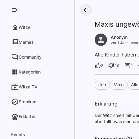
Maxis ungewö
Witze
Anonym
Memes
vor 1 Jahr
·
bear
Alle Kinder haben 
Community
2
10
1
Kategorien
Job
Maxi
Alle
Witze TV
Premium
Erklärung
Der Witz spielt mit d
Erklärbär
überfällt, was eine u
Events
Kommentare (1)