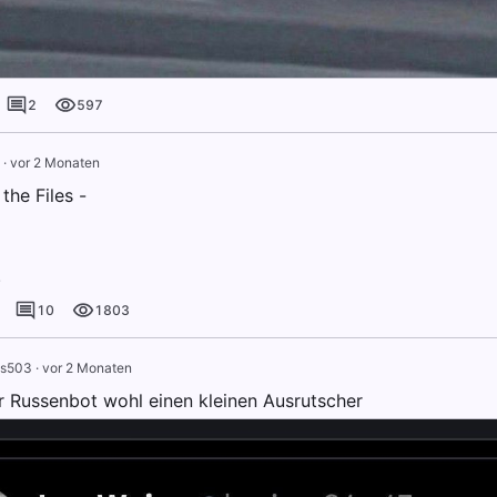
2
597
·
vor 2 Monaten
the Files -
.
10
1803
s503
·
vor 2 Monaten
r Russenbot wohl einen kleinen Ausrutscher