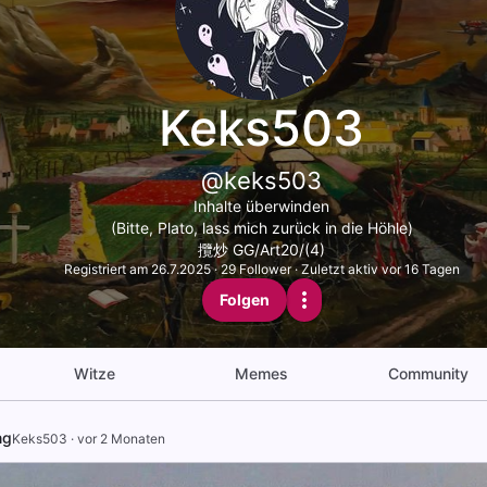
Keks503
@keks503
Inhalte überwinden
(Bitte, Plato, lass mich zurück in die Höhle)
攬炒 GG/Art20/(4)
Registriert am
26.7.2025
·
29
Follower
·
Zuletzt aktiv vor 16 Tagen
Folgen
Witze
Memes
Community
ng
Keks503
·
vor 2 Monaten