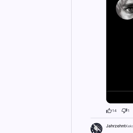
14
1
Jahrzehnt
Kek