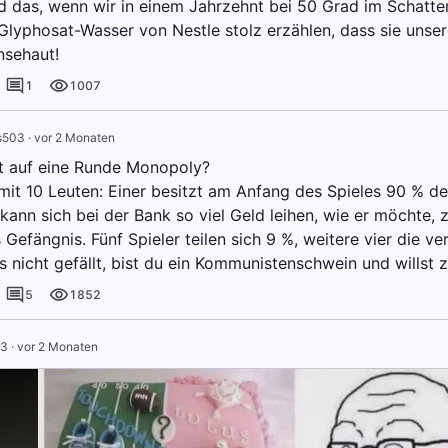
rd das, wenn wir in einem Jahrzehnt bei 50 Grad im Schatte
Glyphosat-Wasser von Nestle stolz erzählen, dass sie unse
nsehaut!
1
1007
s503
·
vor 2 Monaten
t auf eine Runde Monopoly?
 mit 10 Leuten: Einer besitzt am Anfang des Spieles 90 % d
kann sich bei der Bank so viel Geld leihen, wie er möchte, 
 Gefängnis. Fünf Spieler teilen sich 9 %, weitere vier die ve
 nicht gefällt, bist du ein Kommunistenschwein und willst zu
5
1852
03
·
vor 2 Monaten