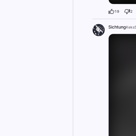
19
2
Sichtung
Keks