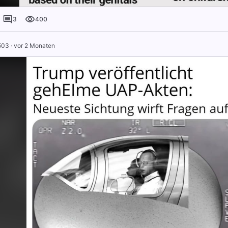
3
400
503
·
vor 2 Monaten