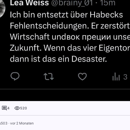
4
520
s503
·
vor 2 Monaten