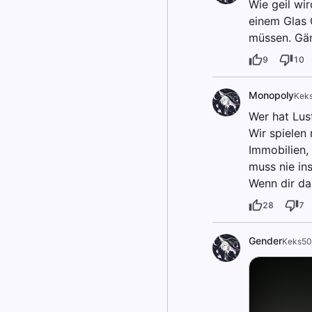
Wie geil wi
einem Glas 
müssen. Gä
9
10
Monopoly
Kek
Wer hat Lus
Wir spielen
Immobilien, 
muss nie ins
Wenn dir das
28
7
Gender
Keks5