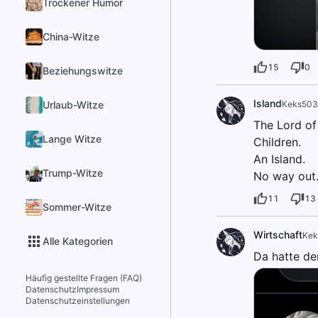
Trockener Humor
China-Witze
15
0
Beziehungswitze
Island
Urlaub-Witze
Keks503
The Lord of 
Lange Witze
Children.
An Island.
Trump-Witze
No way out
11
13
Sommer-Witze
Wirtschaft
Kek
Alle Kategorien
Da hatte de
Häufig gestellte Fragen (FAQ)
Datenschutz
Impressum
Datenschutzeinstellungen