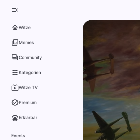
Witze
Memes
Community
Kategorien
Witze TV
Premium
Erklärbär
Events