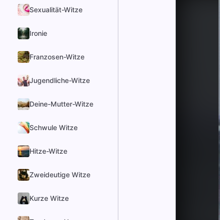
Sexualität-Witze
Ironie
Franzosen-Witze
Jugendliche-Witze
Deine-Mutter-Witze
Schwule Witze
Hitze-Witze
Zweideutige Witze
Kurze Witze