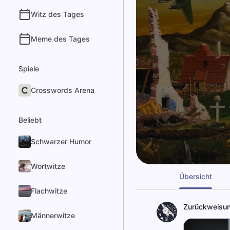
Witz des Tages
Meme des Tages
Spiele
Crosswords Arena
Beliebt
Schwarzer Humor
Wortwitze
Übersicht
Flachwitze
Zurückweisu
Männerwitze