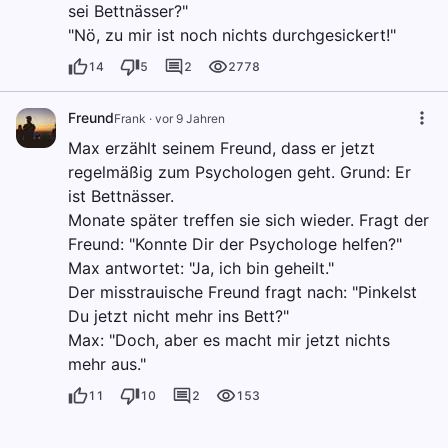
sei Bettnässer?"
"Nö, zu mir ist noch nichts durchgesickert!"
14
5
2
2778
Freund
Frank
·
vor 9 Jahren
Max erzählt seinem Freund, dass er jetzt
regelmäßig zum Psychologen geht. Grund: Er
ist Bettnässer.
Monate später treffen sie sich wieder. Fragt der
Freund: "Konnte Dir der Psychologe helfen?"
Max antwortet: "Ja, ich bin geheilt."
Der misstrauische Freund fragt nach: "Pinkelst
Du jetzt nicht mehr ins Bett?"
Max: "Doch, aber es macht mir jetzt nichts
mehr aus."
11
10
2
153