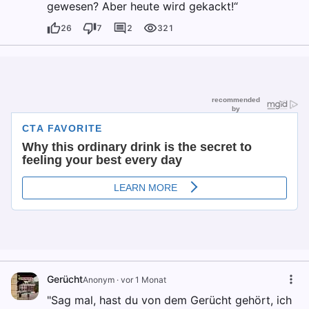
gewesen? Aber heute wird gekackt!“
26
7
2
321
Gerücht
Anonym
·
vor 1 Monat
"Sag mal, hast du von dem Gerücht gehört, ich