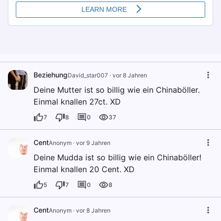
Beziehung
David_star007
·
vor 8 Jahren
Deine Mutter ist so billig wie ein Chinaböller.
Einmal knallen 27ct. XD
7
8
0
37
Cent
Anonym
·
vor 9 Jahren
Deine Mudda ist so billig wie ein Chinaböller!
Einmal knallen 20 Cent. XD
5
7
0
8
Cent
Anonym
·
vor 8 Jahren