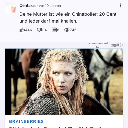
Cent
azad
·
vor 10 Jahren
Deine Mutter ist wie ein Chinaböller: 20 Cent
und jeder darf mal knallen.
446
84
6
746