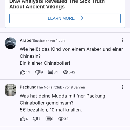
Araber
𝕮𝖆𝖊𝖘𝖎𝖚𝖒 (
·
vor 1 Jahr
Wie heißt das Kind von einem Araber und einer
Chinesin?
Ein kleiner Chinaböller!
11
9
81
542
Packung
The NoFairClub
·
vor 9 Jahren
Was hat deine Mudda mit 'ner Packung
Chinaböller gemeinsam?
5€ bezahlen, 10 mal knallen.
4
7
0
32