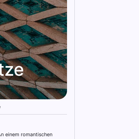
tze
e
 An einem romantischen