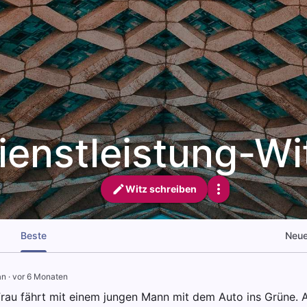
ienstleistung-Wi
Witz schreiben
Beste
Neu
an
·
vor 6 Monaten
Frau fährt mit einem jungen Mann mit dem Auto ins Grüne.