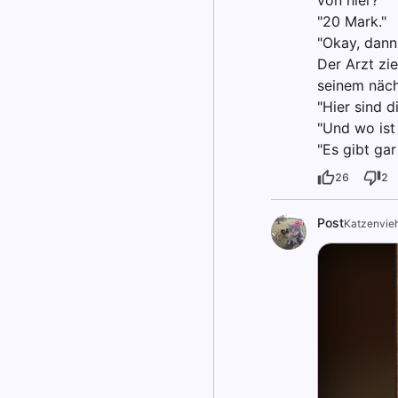
von hier?"
"20 Mark."
"Okay, dann
Der Arzt zie
seinem näch
"Hier sind d
"Und wo ist
"Es gibt gar
26
2
Post
Katzenvie