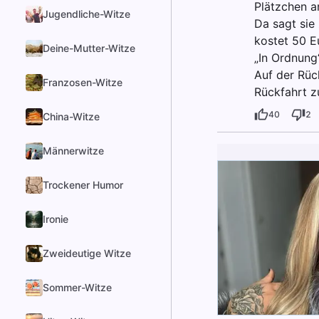
Plätzchen a
Jugendliche-Witze
Da sagt sie 
kostet 50 E
Deine-Mutter-Witze
„In Ordnung“
Auf der Rück
Franzosen-Witze
Rückfahrt z
40
2
China-Witze
Männerwitze
Trockener Humor
Ironie
Zweideutige Witze
Sommer-Witze