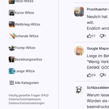
Hitze-Witze
Prostituierte
F
Kurze Witze
Neulich hat 
will.
Weltkrieg-Witze
Endlich wir
Schwule Witze
27
1
Trump-Witze
Google Maps
Liege im Be
Beziehungswitze
"Wenig Verk
DANKE GOOG
Lange Witze
29
2
Alle Kategorien
Schlüsseldien
Warum lasse
Häufig gestellte Fragen (FAQ)
Datenschutz
Impressum
Würden sie 
Datenschutzeinstellungen
beeindrucke