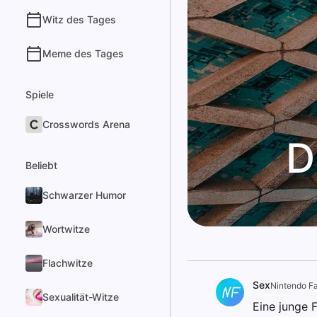
Witz des Tages
Meme des Tages
Spiele
Crosswords Arena
D
Beliebt
Schwarzer Humor
Wortwitze
Flachwitze
Sex
Nintendo F
Sexualität-Witze
Eine junge 