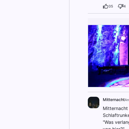
35
4
Mitternacht
An
Mitternacht
Schlaftrunke
"Was verlan