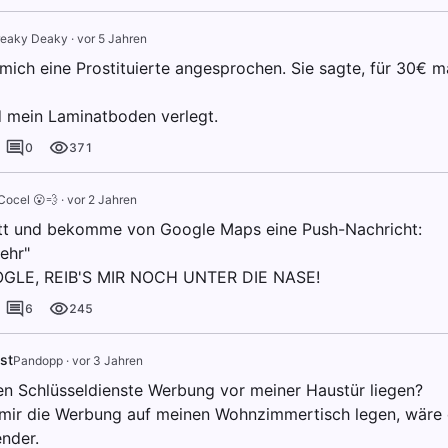
reaky Deaky
·
vor 5 Jahren
mich eine Prostituierte angesprochen. Sie sagte, für 30€ ma
d mein Laminatboden verlegt.
0
371
Cocel 😮💨
·
vor 2 Jahren
tt und bekomme von Google Maps eine Push-Nachricht:
ehr"
LE, REIB'S MIR NOCH UNTER DIE NASE!
6
245
st
Pandopp
·
vor 3 Jahren
n Schlüsseldienste Werbung vor meiner Haustür liegen?
mir die Werbung auf meinen Wohnzimmertisch legen, wäre 
nder.