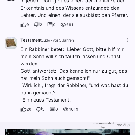
In jedem Dorf gibt es einen, der die Kerze der
Erkenntnis und des Wissens entzündet: den
Lehrer. Und einen, der sie ausbläst: den Pfarrer.
9
2
0
681
Testament
Ludo
·
vor 5 Jahren
Ein Rabbiner betet: "Lieber Gott, bitte hilf mir,
mein Sohn will sich taufen lassen und Christ
werden!"
Gott antwortet: "Das kenne ich nur zu gut, das
hat mein Sohn auch gemacht!"
"Wirklich", fragt der Rabbiner, "und was hast du
dann gemacht?"
"Ein neues Testament!"
20
5
0
1019