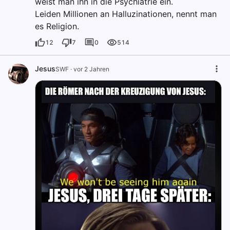
weist man ihn in die Psychiatrie ein.
Leiden Millionen an Halluzinationen, nennt man
es Religion.
12
7
0
514
Jesus
SWF
·
vor 2 Jahren