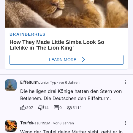
Eiffelturm
Junior Typ
·
vor 6 Jahren
Die heiligen drei Könige hatten den Stern von
Betlehem. Die Deutschen den Eiffelturm.
207
14
0
5111
Teufel
Rasul195M
·
vor 8 Jahren
Wenn der Teufel deine Mutter sieht, geht er in