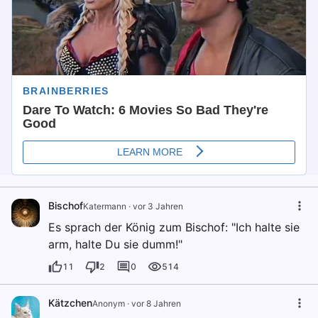
Bischof
Katermann
·
vor 3 Jahren
Es sprach der König zum Bischof: "Ich halte sie
arm, halte Du sie dumm!"
11
2
0
514
Kätzchen
Anonym
·
vor 8 Jahren