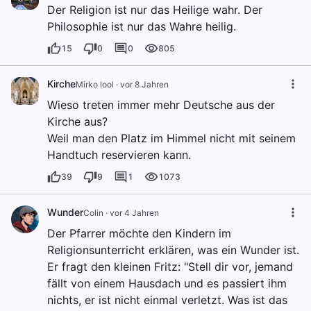
Der Religion ist nur das Heilige wahr. Der
Philosophie ist nur das Wahre heilig.
15
0
0
805
Kirche
Mirko lool
·
vor 8 Jahren
Wieso treten immer mehr Deutsche aus der
Kirche aus?
Weil man den Platz im Himmel nicht mit seinem
Handtuch reservieren kann.
39
9
1
1073
Wunder
Colin
·
vor 4 Jahren
Der Pfarrer möchte den Kindern im
Religionsunterricht erklären, was ein Wunder ist.
Er fragt den kleinen Fritz: "Stell dir vor, jemand
fällt von einem Hausdach und es passiert ihm
nichts, er ist nicht einmal verletzt. Was ist das