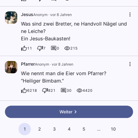
Jesus
Anonym
·
vor 8 Jahren
Was sind zwei Bretter, ne Handvoll Nägel und
ne Leiche?
Ein Jesus-Baukasten!
11
7
0
215
Pfarrer
Anonym
·
vor 8 Jahren
Wie nennt man die Eier vom Pfarrer?
"Heiliger Bimbam."
6218
821
30
4420
Weiter
1
2
3
4
5
…
10