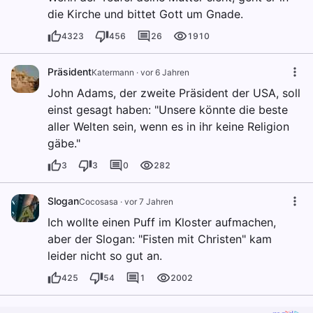
die Kirche und bittet Gott um Gnade.
4323
456
26
1910
Präsident
Katermann
·
vor 6 Jahren
John Adams, der zweite Präsident der USA, soll
einst gesagt haben: "Unsere könnte die beste
aller Welten sein, wenn es in ihr keine Religion
gäbe."
3
3
0
282
Slogan
Cocosasa
·
vor 7 Jahren
Ich wollte einen Puff im Kloster aufmachen,
aber der Slogan: "Fisten mit Christen" kam
leider nicht so gut an.
425
54
1
2002