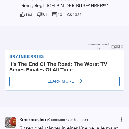
"Reingelegt, ICH BIN DER BUSFAHRER!!!"
168
31
10
1329
Krankenschein
Katermann
·
vor 6 Jahren
Sitzen drei Männer in einer Kneipe. Alle malat.