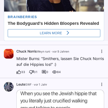
Chuck Norris
Weyn runi
·
vor 9 Jahren
Mister Burns: "Smithers, lassen Sie Chuck Norris
auf die Hippies los!" :)
33
31
0
84
Leute
SWF
·
vor 1 Jahr