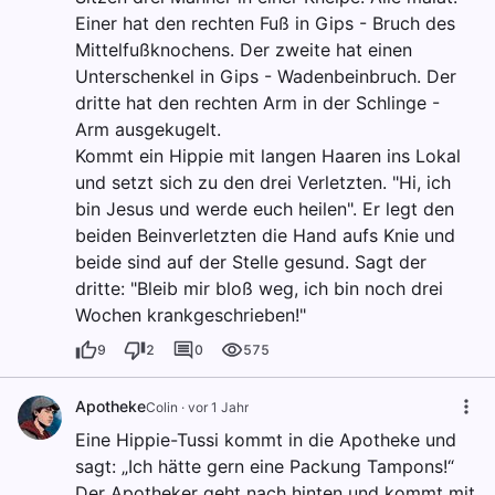
Einer hat den rechten Fuß in Gips - Bruch des
Mittelfußknochens. Der zweite hat einen
Unterschenkel in Gips - Wadenbeinbruch. Der
dritte hat den rechten Arm in der Schlinge -
Arm ausgekugelt.
Kommt ein Hippie mit langen Haaren ins Lokal
und setzt sich zu den drei Verletzten. "Hi, ich
bin Jesus und werde euch heilen". Er legt den
beiden Beinverletzten die Hand aufs Knie und
beide sind auf der Stelle gesund. Sagt der
dritte: "Bleib mir bloß weg, ich bin noch drei
Wochen krankgeschrieben!"
9
2
0
575
Apotheke
Colin
·
vor 1 Jahr
Eine Hippie-Tussi kommt in die Apotheke und
sagt: „Ich hätte gern eine Packung Tampons!“
Der Apotheker geht nach hinten und kommt mit