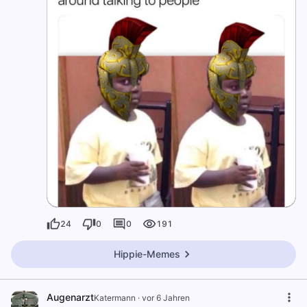
24
0
0
191
Hippie-Memes
Augenarzt
Katermann
·
vor 6 Jahren