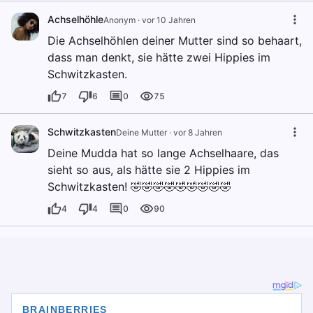
Achselhöhle
Anonym
·
vor 10 Jahren
Die Achselhöhlen deiner Mutter sind so behaart,
dass man denkt, sie hätte zwei Hippies im
Schwitzkasten.
7
6
0
75
Schwitzkasten
Deine Mutter
·
vor 8 Jahren
Deine Mudda hat so lange Achselhaare, das
sieht so aus, als hätte sie 2 Hippies im
Schwitzkasten! 🤣🤣🤣🤣🤣🤣🤣🤣🤣
4
4
0
90