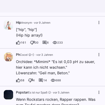
Hip
Anonym
·
vor 9 Jahren
["hip", "hip"]
(Hip hip array!)
161
30
6
233
Ph
Cocel 😮💨
·
vor 3 Jahren
Orchidee: *Mimimi* "Es ist 0,03 pH zu sauer,
hier kann ich nicht wachsen."
Löwenzahn: "Geil man, Beton."
58
4
14
688
Popstar
Es ist nur Spaß 🥴
·
vor 5 Jahren
Wenn Rockstars rocken, Rapper rappen. Was
zum Teufel machen dann Popstars?