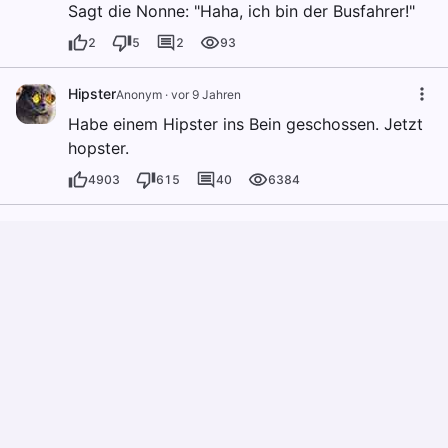
Sagt die Nonne: "Haha, ich bin der Busfahrer!"
2
5
2
93
Hipster
Anonym
·
vor 9 Jahren
Habe einem Hipster ins Bein geschossen. Jetzt
hopster.
4903
615
40
6384