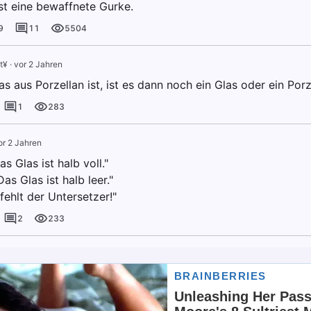
ist eine bewaffnete Gurke.
9
11
5504
t¥
·
vor 2 Jahren
s aus Porzellan ist, ist es dann noch ein Glas oder ein Porz
1
283
or 2 Jahren
as Glas ist halb voll."
Das Glas ist halb leer."
fehlt der Untersetzer!"
2
233