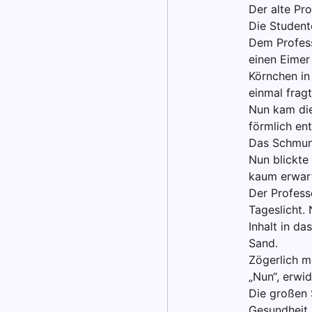
Der alte Pro
Die Studente
Dem Profess
einen Eimer
Körnchen in
einmal fragt
Nun kam die
förmlich en
Das Schmunz
Nun blickte
kaum erwart
Der Profess
Tageslicht.
Inhalt in d
Sand.
Zögerlich m
„Nun“, erwid
Die großen S
Gesundheit, 