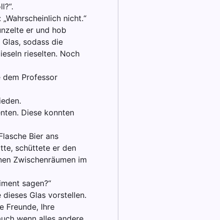
l?“.
 „Wahrscheinlich nicht.“
unzelte er und hob
 Glas, sodass die
eseln rieselten. Noch
ie dem Professor
ieden.
enten. Diese konnten
Flasche Bier ans
tte, schüttete er den
benen Zwischenräumen im
riment sagen?“
 dieses Glas vorstellen.
e Freunde, Ihre
 auch wenn alles andere