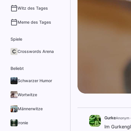
Witz des Tages
Meme des Tages
Spiele
Crosswords Arena
Beliebt
Schwarzer Humor
Wortwitze
Männerwitze
Gurke
Anonym
Ironie
Im Gurkengla