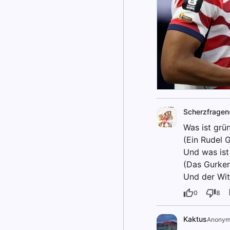
Scherzfragen
Was ist grü
(Ein Rudel 
Und was ist
(Das Gurken
Und der Wit
0
8
Kaktus
Anony