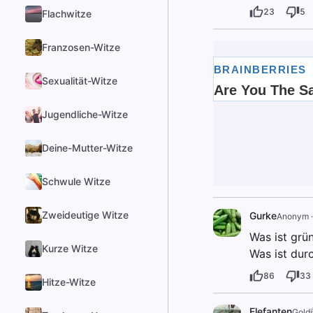
23
5
Flachwitze
Franzosen-Witze
Sexualität-Witze
Jugendliche-Witze
Deine-Mutter-Witze
Schwule Witze
Zweideutige Witze
Gurke
Anonym
Was ist grü
Kurze Witze
Was ist dur
86
33
Hitze-Witze
Elefanten
Goldi