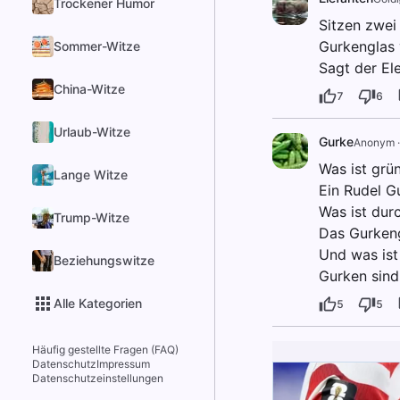
Trockener Humor
Sitzen zwei
Gurkenglas 
Sommer-Witze
Sagt der Ele
China-Witze
7
6
Urlaub-Witze
Gurke
Anonym
Was ist grü
Lange Witze
Ein Rudel G
Was ist durc
Trump-Witze
Das Gurkeng
Und was ist
Beziehungswitze
Gurken sind
Alle Kategorien
5
5
Häufig gestellte Fragen (FAQ)
Datenschutz
Impressum
Datenschutzeinstellungen