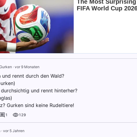
Gurken
·
vor 9 Monaten
n und rennt durch den Wald?
Gurken)
 durchsichtig und rennt hinterher?
glas)
z? Gurken sind keine Rudeltiere!
1
129
m
·
vor 5 Jahren