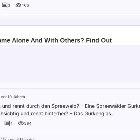
3
166
·
vor 10 Jahren
n und rennt durch den Spreewald? – Eine Spreewälder Gurk
chsichtig und rennt hinterher? – Das Gurkenglas.
1
584
🇨🇭
·
vor 4 Monaten