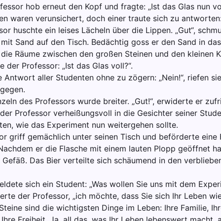
fessor hob erneut den Kopf und fragte: „Ist das Glas nun vol
n waren verunsichert, doch einer traute sich zu antworten:
or huschte ein leises Lächeln über die Lippen. „Gut“, schm
 mit Sand auf den Tisch. Bedächtig goss er den Sand in das
 die Räume zwischen den großen Steinen und den kleinen Ki
e der Professor: „Ist das Glas voll?“.
 Antwort aller Studenten ohne zu zögern: „Nein!“, riefen s
tgegen.
eln des Professors wurde breiter. „Gut!“, erwiderte er zufr
 der Professor verheißungsvoll in die Gesichter seiner Stud
en, wie das Experiment nun weitergehen sollte.
or griff gemächlich unter seinen Tisch und beförderte eine 
 Nachdem er die Flasche mit einem lauten Plopp geöffnet ha
as Gefäß. Das Bier verteilte sich schäumend in den verblie
eldete sich ein Student: „Was wollen Sie uns mit dem Expe
erte der Professor, „ich möchte, dass Sie sich Ihr Leben wie
teine sind die wichtigsten Dinge im Leben: Ihre Familie, Ihr
Ihre Freiheit. Ja, all das, was Ihr Leben lebenswert macht,