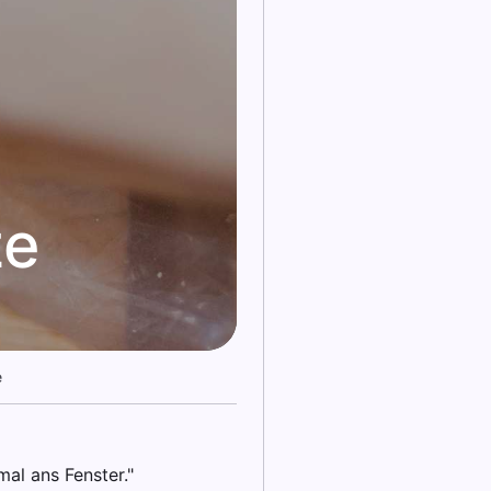
ze
e
al ans Fenster."