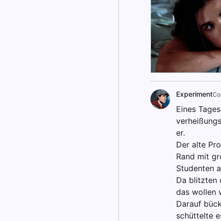
Experiment
Col
Eines Tages 
verheißungs
er.
Der alte Pro
Rand mit gro
Studenten a
Da blitzten
das wollen 
Darauf bückt
schüttelte e