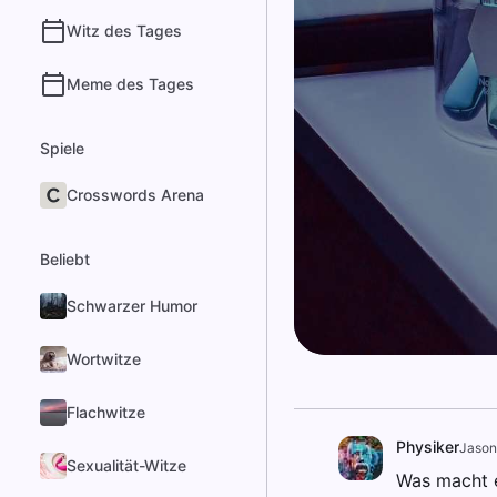
Witz des Tages
Meme des Tages
Spiele
Crosswords Arena
Beliebt
Schwarzer Humor
Wortwitze
Flachwitze
Physiker
Jason
Sexualität-Witze
Was macht e