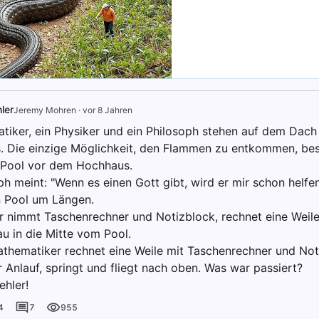
ler
Jeremy Mohren
·
vor 8 Jahren
tiker, ein Physiker und ein Philosoph stehen auf dem Dach
 Die einzige Möglichkeit, den Flammen zu entkommen, best
 Pool vor dem Hochhaus.
h meint: "Wenn es einen Gott gibt, wird er mir schon helfen
n Pool um Längen.
r nimmt Taschenrechner und Notizblock, rechnet eine Weile
au in die Mitte vom Pool.
thematiker rechnet eine Weile mit Taschenrechner und Notiz
r Anlauf, springt und fliegt nach oben. Was war passiert?
ehler!
4
7
955