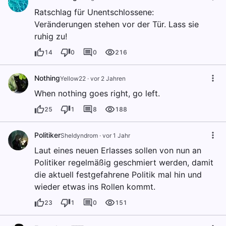
Ratschlag für Unentschlossene:
Veränderungen stehen vor der Tür. Lass sie
ruhig zu!
14
0
0
216
Nothing
Yellow22
·
vor 2 Jahren
When nothing goes right, go left.
25
1
8
188
Politiker
Sheldyndrom
·
vor 1 Jahr
Laut eines neuen Erlasses sollen von nun an
Politiker regelmäßig geschmiert werden, damit
die aktuell festgefahrene Politik mal hin und
wieder etwas ins Rollen kommt.
23
1
0
151