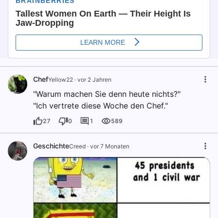
Chef
Yellow22
·
vor 2 Jahren
"Warum machen Sie denn heute nichts?"
"Ich vertrete diese Woche den Chef."
27
0
1
589
Geschichte
Creed
·
vor 7 Monaten