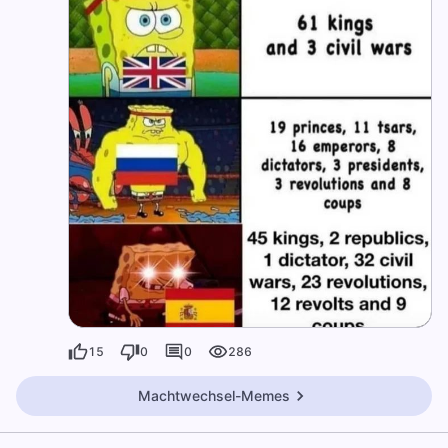
15
0
0
286
Machtwechsel-Memes