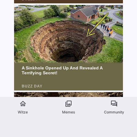
Witze
Memes
Community