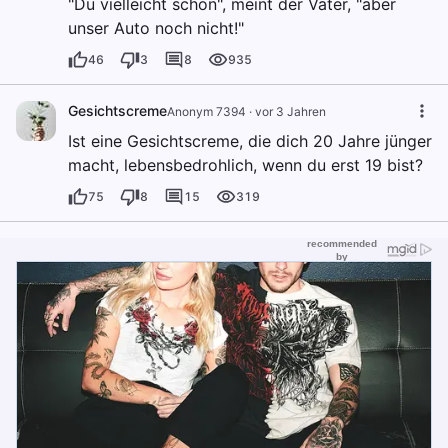
"Du vielleicht schon", meint der Vater, "aber
unser Auto noch nicht!"
46
3
8
935
Gesichtscreme
Anonym 7394
·
vor 3 Jahren
Ist eine Gesichtscreme, die dich 20 Jahre jünger
macht, lebensbedrohlich, wenn du erst 19 bist?
75
8
15
319