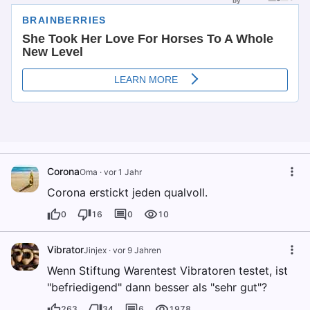
Corona
Oma
·
vor 1 Jahr
Corona erstickt jeden qualvoll.
0
16
0
10
Vibrator
Jinjex
·
vor 9 Jahren
Wenn Stiftung Warentest Vibratoren testet, ist
"befriedigend" dann besser als "sehr gut"?
263
34
6
1978