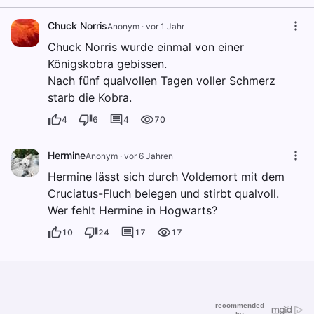
Chuck Norris
Anonym
·
vor 1 Jahr
Chuck Norris wurde einmal von einer
Königskobra gebissen.
Nach fünf qualvollen Tagen voller Schmerz
starb die Kobra.
4
6
4
70
Hermine
Anonym
·
vor 6 Jahren
Hermine lässt sich durch Voldemort mit dem
Cruciatus-Fluch belegen und stirbt qualvoll.
Wer fehlt Hermine in Hogwarts?
10
24
17
17