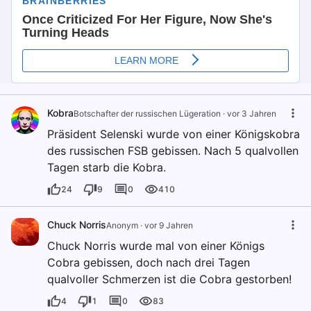
Kobra
Botschafter der russischen Lügeration
·
vor 3 Jahren
Präsident Selenski wurde von einer Königskobra
des russischen FSB gebissen. Nach 5 qualvollen
Tagen starb die Kobra.
24
9
0
410
Chuck Norris
Anonym
·
vor 9 Jahren
Chuck Norris wurde mal von einer Königs
Cobra gebissen, doch nach drei Tagen
qualvoller Schmerzen ist die Cobra gestorben!
4
1
0
83