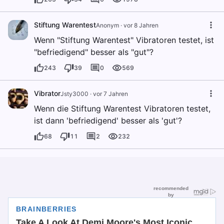
Stiftung Warentest
Anonym
·
vor 8 Jahren
Wenn "Stiftung Warentest" Vibratoren testet, ist
"befriedigend" besser als "gut"?
243
39
0
569
Vibrator
Jsty3000
·
vor 7 Jahren
Wenn die Stiftung Warentest Vibratoren testet,
ist dann 'befriedigend' besser als 'gut'?
68
11
2
232