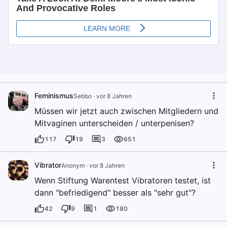
Feminismus
Sebbo
·
vor 8 Jahren
Müssen wir jetzt auch zwischen Mitgliedern und
Mitvaginen unterscheiden / unterpenisen?
117
19
3
651
Vibrator
Anonym
·
vor 8 Jahren
Wenn Stiftung Warentest Vibratoren testet, ist
dann "befriedigend" besser als "sehr gut"?
42
9
1
180