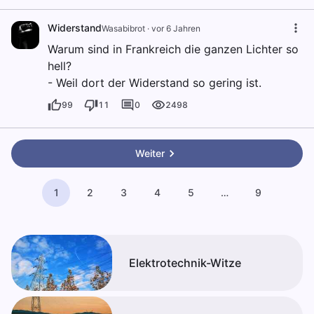
Widerstand
Wasabibrot
·
vor 6 Jahren
Warum sind in Frankreich die ganzen Lichter so
hell?
- Weil dort der Widerstand so gering ist.
99
11
0
2498
Weiter
1
2
3
4
5
…
9
Elektrotechnik-Witze