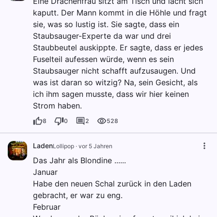
Eine Drachenfrau sitzt am Tisch und lacht sich
kaputt. Der Mann kommt in die Höhle und fragt
sie, was so lustig ist. Sie sagte, dass ein
Staubsauger-Experte da war und drei
Staubbeutel auskippte. Er sagte, dass er jedes
Fuselteil aufessen würde, wenn es sein
Staubsauger nicht schafft aufzusaugen. Und
was ist daran so witzig? Na, sein Gesicht, als
ich ihm sagen musste, dass wir hier keinen
Strom haben.
8
0
2
528
Laden
Lollipop
·
vor 5 Jahren
Das Jahr als Blondine ......
Januar
Habe den neuen Schal zurück in den Laden
gebracht, er war zu eng.
Februar