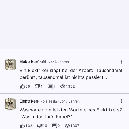
Elektriker
Grufti
·
vor 6 Jahren
Ein Elektriker singt bei der Arbeit: "Tausendmal
berührt, tausendmal ist nichts passiert..."
56
4
1
1362
Elektriker
Nikola Tesla
·
vor 7 Jahren
Was waren die letzten Worte eines Elektrikers?
"Was'n das für'n Kabel?"
132
16
2
1307