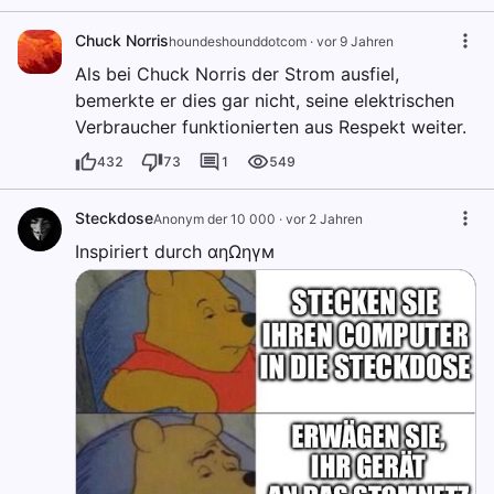
Chuck Norris
houndeshounddotcom
·
vor 9 Jahren
Als bei Chuck Norris der Strom ausfiel,
bemerkte er dies gar nicht, seine elektrischen
Verbraucher funktionierten aus Respekt weiter.
432
73
1
549
Steckdose
Anonym der 10 000
·
vor 2 Jahren
Inspiriert durch αηΩηγм