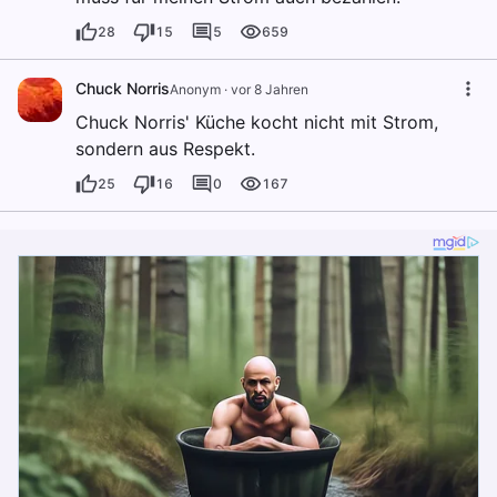
28
15
5
659
Chuck Norris
Anonym
·
vor 8 Jahren
Chuck Norris' Küche kocht nicht mit Strom,
sondern aus Respekt.
25
16
0
167