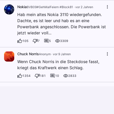
Nokia
BVB09#GehMalFeiern #Block81
·
vor 2 Jahren
Hab mein altes Nokia 3110 wiedergefunden.
Dachte, es ist leer und hab es an eine
Powerbank angeschlossen. Die Powerbank ist
jetzt wieder voll...
105
7
5
3309
Chuck Norris
Anonym
·
vor 9 Jahren
Wenn Chuck Norris in die Steckdose fasst,
kriegt das Kraftwerk einen Schlag.
1354
181
10
2833