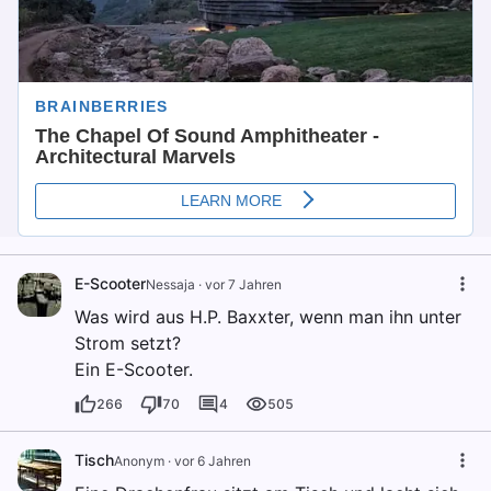
E-Scooter
Nessaja
·
vor 7 Jahren
Was wird aus H.P. Baxxter, wenn man ihn unter
Strom setzt?
Ein E-Scooter.
266
70
4
505
Tisch
Anonym
·
vor 6 Jahren