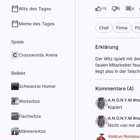
Witz des Tages
15
5
4
Meme des Tages
Chef
Firma
Pi
Spiele
Erklärung
Crosswords Arena
Der Witz spielt mit de
faulen Mitarbeiter feu
liegt also in der fa
Beliebt
Schwarzer Humor
Kommentare (4)
A.N.O.N.Y.M #m
Wortwitze
Kopiert
Flachwitze
A.N.O.N.Y.M #m
Nicht von mir a
Männerwitze
Voldrun Norixius