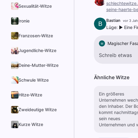
schlechtewitze
Sexualität-Witze
seine-haerte-be
Bastian
Ironie
vor 3 Jah
B
Lüge: ► Eine F
Franzosen-Witze
Magischer Fas
M
Jugendliche-Witze
Deine-Mutter-Witze
Ähnliche Witze
Schwule Witze
Ein größeres
Hitze-Witze
Unternehmen wechs
den Inhaber. Der B
Zweideutige Witze
kommt nachmittags
sein neues
Kurze Witze
Unternehmen und wi
sich erst mal mit j
bekannt machen. Da