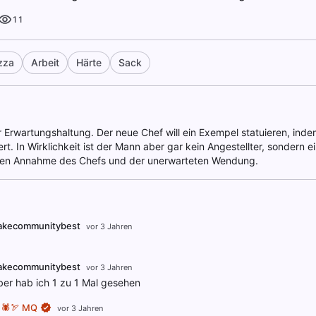
11
zza
Arbeit
Härte
Sack
r Erwartungshaltung. Der neue Chef will ein Exempel statuieren, inde
ert. In Wirklichkeit ist der Mann aber gar kein Angestellter, sondern e
lschen Annahme des Chefs und der unerwarteten Wendung.
akecommunitybest
vor 3 Jahren
akecommunitybest
vor 3 Jahren
ber hab ich 1 zu 1 Mal gesehen
 🕷️🏹 MQ
vor 3 Jahren