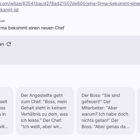
.com/witze/62541bacd278ad21507de600/eine-firma-bekommt-einen
kannt-ist
ren
irma bekommt einen neuen Chef
an
Der Angestellte geht
Der Boss: "Sie sind
elt
zum Chef: "Boss, mein
gefeuert!" Der
oss
Gehalt steht in keinem
Mitarbeiter: "Aber
 in
Verhältnis zu dem, was
warum? Ich habe doch
ich leiste." Der Chef:
nichts getan!" Der
ll
"Ich weiß, aber wir
Boss: "Aber genau das
edem
können Sie doch nicht
ist es ja!"
verhungern lassen ..."