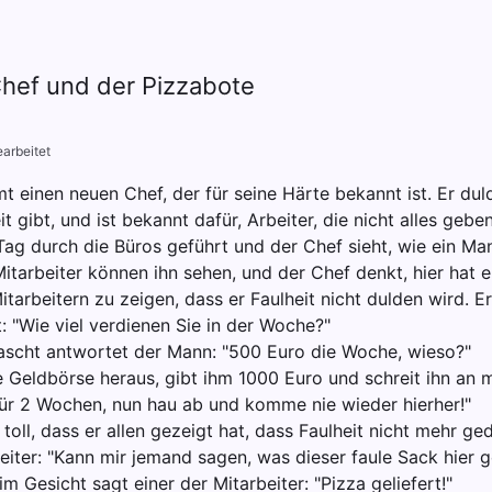
hef und der Pizzabote
arbeitet
 einen neuen Chef, der für seine Härte bekannt ist. Er duld
t gibt, und ist bekannt dafür, Arbeiter, die nicht alles gebe
Tag durch die Büros geführt und der Chef sieht, wie ein M
 Mitarbeiter können ihn sehen, und der Chef denkt, hier hat e
itarbeitern zu zeigen, dass er Faulheit nicht dulden wird. 
: "Wie viel verdienen Sie in der Woche?"
ascht antwortet der Mann: "500 Euro die Woche, wieso?"
e Geldbörse heraus, gibt ihm 1000 Euro und schreit ihn an 
 für 2 Wochen, nun hau ab und komme nie wieder hierher!"
 toll, dass er allen gezeigt hat, dass Faulheit nicht mehr ge
eiter: "Kann mir jemand sagen, was dieser faule Sack hier 
m Gesicht sagt einer der Mitarbeiter: "Pizza geliefert!"