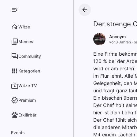
Der strenge C
Witze
Anоnуm
Memes
vor 3 Jahren
·
be
Eine Firma bekommt
Community
120 % bei der Arbei
wird er am ersten 
Kategorien
im Flur lehnt. Alle
Gelegenheit, den M
Witze TV
und fragt ganz laut
Ein bisschen überr
Premium
Der Chef holt sein
hier ist dein Lohn
Erklärbär
Der Chef fühlt sich
die anderen Mitarb
Events
Mit einem Lächeln i