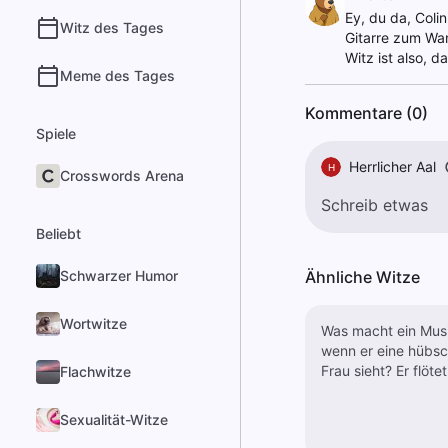
Ey, du da, Colin
Witz des Tages
Gitarre zum Wan
Witz ist also, d
Meme des Tages
Kommentare (0)
Spiele
Herrlicher Aal
H
Crosswords Arena
Beliebt
Schwarzer Humor
Ähnliche Witze
Wortwitze
Was macht ein Musi
wenn er eine hübs
Frau sieht? Er flötet
Flachwitze
Sexualität-Witze