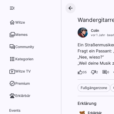
Wandergitarr
Witze
Colin
Memes
vor 1 Jahr
·
bear
Ein Straßenmusiker
Community
Fragt ein Passant: 
„Nee, wieso?“
Kategorien
„Weil deine Musik 
Witze TV
35
2
0
Premium
Fußgängerzone
Erklärbär
Erklärung
Events
Erklärbär