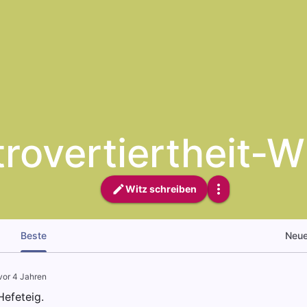
trovertiertheit-W
Witz schreiben
Beste
Neu
vor 4 Jahren
Hefeteig.