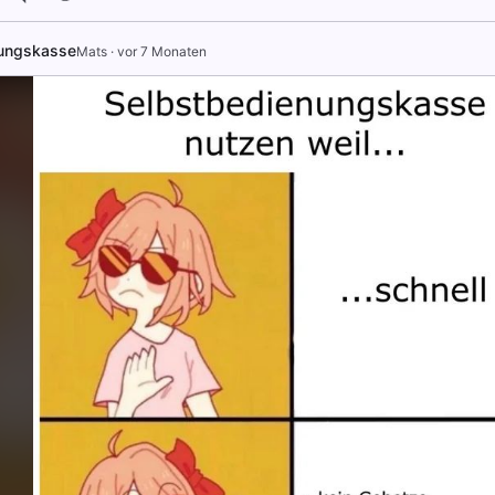
ungskasse
Mats
·
vor 7 Monaten