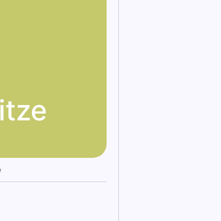
itze
e