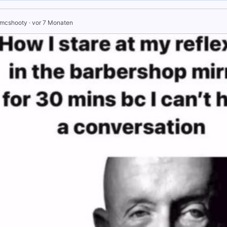
 mcshooty
·
vor 7 Monaten