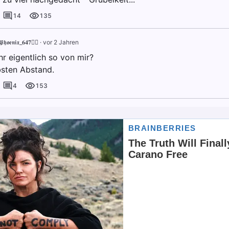
14
135
𝖍𝖔𝖊𝖓𝖎𝖝_𝟔𝟒𝟕🐦‍🔥
·
vor 2 Jahren
hr eigentlich so von mir?
bsten Abstand.
4
153