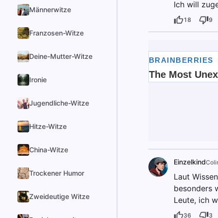
Ich will zu
Männerwitze
18
9
Franzosen-Witze
Deine-Mutter-Witze
Ironie
Jugendliche-Witze
Hitze-Witze
China-Witze
Einzelkind
Coli
Trockener Humor
Laut Wissen
besonders w
Zweideutige Witze
Leute, ich w
36
3