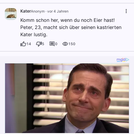
Kater
Anonym
·
vor 4 Jahren
Komm schon her, wenn du noch Eier hast!
Peter, 23, macht sich über seinen kastrierten
Kater lustig.
14
5
0
150