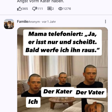
Angst vorm Kater haben.
365
111
2
1276
Familie
Anonym
·
vor 1 Jahr