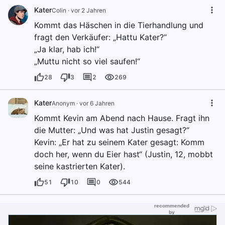
Kater
Colin
·
vor 2 Jahren
Kommt das Häschen in die Tierhandlung und
fragt den Verkäufer: „Hattu Kater?“
„Ja klar, hab ich!“
„Muttu nicht so viel saufen!“
28
3
2
269
Kater
Anonym
·
vor 6 Jahren
Kommt Kevin am Abend nach Hause. Fragt ihn
die Mutter: „Und was hat Justin gesagt?“
Kevin: „Er hat zu seinem Kater gesagt: Komm
doch her, wenn du Eier hast“ (Justin, 12, mobbt
seine kastrierten Kater).
51
10
0
544