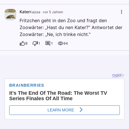
Kater
Kajssa
·
vor 5 Jahren
Fritzchen geht in den Zoo und fragt den
Zoowärter: „Hast du nen Kater?“ Antwortet der
Zoowärter: „Ne, ich trinke nicht."
8
1
1
94