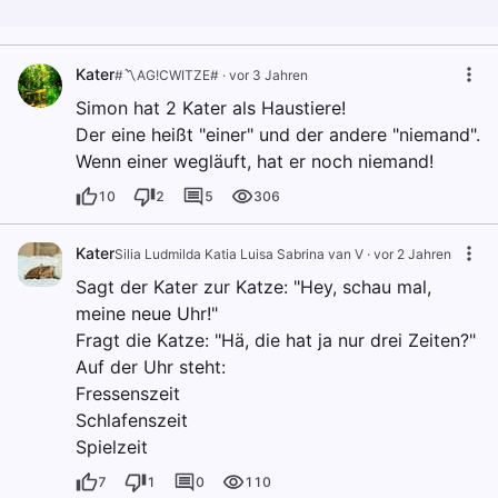
Kater
#〽️AG!CWITZE#
·
vor 3 Jahren
Simon hat 2 Kater als Haustiere!
Der eine heißt "einer" und der andere "niemand".
Wenn einer wegläuft, hat er noch niemand!
10
2
5
306
Kater
Silia Ludmilda Katia Luisa Sabrina van V
·
vor 2 Jahren
Sagt der Kater zur Katze: "Hey, schau mal,
meine neue Uhr!"
Fragt die Katze: "Hä, die hat ja nur drei Zeiten?"
Auf der Uhr steht:
Fressenszeit
Schlafenszeit
Spielzeit
7
1
0
110