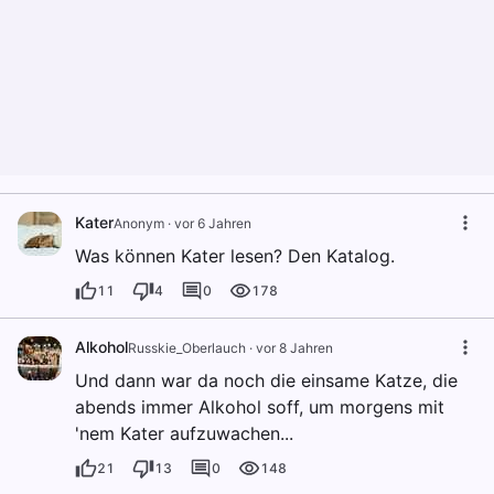
Kater
Anonym
·
vor 6 Jahren
Was können Kater lesen? Den Katalog.
11
4
0
178
Alkohol
Russkie_Oberlauch
·
vor 8 Jahren
Und dann war da noch die einsame Katze, die
abends immer Alkohol soff, um morgens mit
'nem Kater aufzuwachen...
21
13
0
148