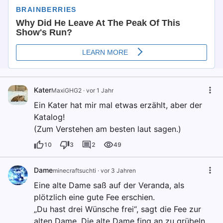
Kater
MaxiGHG2
·
vor 1 Jahr
Ein Kater hat mir mal etwas erzählt, aber der
Katalog!
(Zum Verstehen am besten laut sagen.)
10
3
2
49
Dame
minecraftsuchti
·
vor 3 Jahren
Eine alte Dame saß auf der Veranda, als
plötzlich eine gute Fee erschien.
„Du hast drei Wünsche frei“, sagt die Fee zur
alten Dame. Die alte Dame fing an zu grübeln