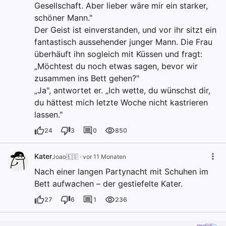
Gesellschaft. Aber lieber wäre mir ein starker,
schöner Mann."
Der Geist ist einverstanden, und vor ihr sitzt ein
fantastisch aussehender junger Mann. Die Frau
überhäuft ihn sogleich mit Küssen und fragt:
„Möchtest du noch etwas sagen, bevor wir
zusammen ins Bett gehen?"
„Ja", antwortet er. „Ich wette, du wünschst dir,
du hättest mich letzte Woche nicht kastrieren
lassen."
24
3
0
850
Kater
Joao🇪🇸
·
vor 11 Monaten
Nach einer langen Partynacht mit Schuhen im
Bett aufwachen – der gestiefelte Kater.
27
6
1
236