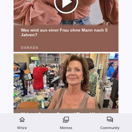
Witze
Memes
Community