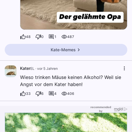
48
0
1
487
Kate-Memes
Kater
EL
·
vor 5 Jahren
Wieso trinken Mäuse keinen Alkohol? Weil sie
Angst vor dem Kater haben!
33
6
4
406