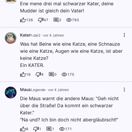
Ene mene drei mal schwarzer Kater, deine
Mudder ist gleich dein Vater!
126
47
2
793
Kater
h.dai2
·
vor 4 Jahren
Was hat Beine wie eine Katze, eine Schnauze
wie eine Katze, Augen wie eine Katze, ist aber
keine Katze?
Ein KATER.
16
4
0
175
Maus
Legende
·
vor 4 Jahren
Die Maus warnt die andere Maus: "Geh nicht
über die Straße! Da kommt ein schwarzer
Kater."
"Na und? Ich bin doch nicht abergläubisch!!"
8
1
1
171