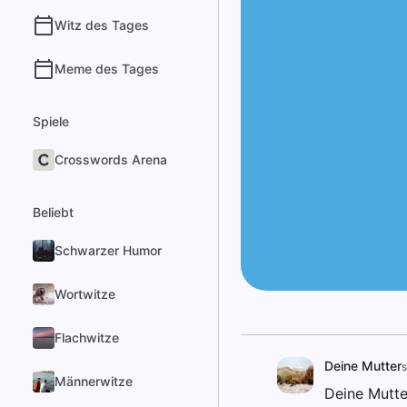
Witz des Tages
Meme des Tages
Spiele
Crosswords Arena
Beliebt
Schwarzer Humor
Wortwitze
Flachwitze
Deine Mutter
s
Männerwitze
Deine Mutter