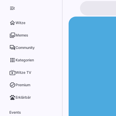
Witze
Memes
Community
Kategorien
Witze TV
Premium
Erklärbär
Events