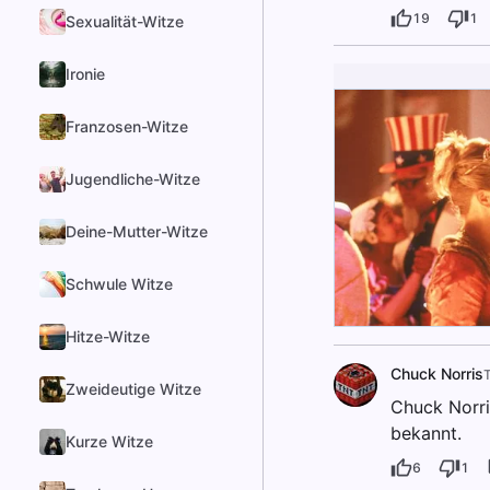
19
1
Sexualität-Witze
Ironie
Franzosen-Witze
Jugendliche-Witze
Deine-Mutter-Witze
Schwule Witze
Hitze-Witze
Chuck Norris
Zweideutige Witze
Chuck Norri
bekannt.
Kurze Witze
6
1