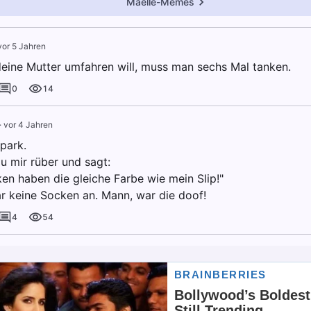
Maëlle-Memes
vor 5 Jahren
ine Mutter umfahren will, muss man sechs Mal tanken.
0
14
·
vor 4 Jahren
park.
u mir rüber und sagt:
en haben die gleiche Farbe wie mein Slip!"
ar keine Socken an. Mann, war die doof!
4
54