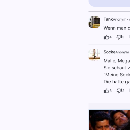
Tank
Anonym
·
Wenn man de
4
3
Socke
Anonym
Malle, Mega
Sie schaut z
"Meine Sock
Die hatte g
3
2