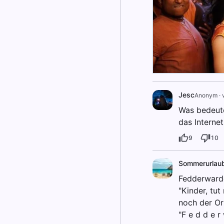
Jesc
Anonym
·
Was bedeute
das Interne
9
10
Sommerurlau
Fedderward
"Kinder, tut
noch der Or
"F e d d e r 