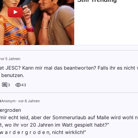
vor 5 Jahren
t JESC? Kann mir mal das beantworten? Falls ihr es nicht w
t benutzen.
3
43
b
Anonym
·
vor 6 Jahren
ergroden
 mir echt leid, aber der Sommerurlaub auf Malle wird wohl n
t, wo ihr vor 20 Jahren im Watt gespielt habt?"
w a r d e r g r o d e n, nicht wirklich!"