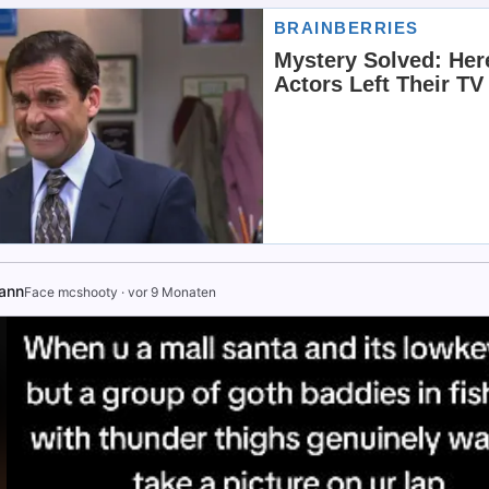
ann
Face mcshooty
·
vor 9 Monaten