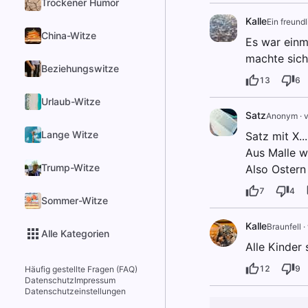
Trockener Humor
Kalle
Ein freundl
China-Witze
Es war einma
machte sich
Beziehungswitze
13
6
Urlaub-Witze
Satz
Anonym
·
v
Lange Witze
Satz mit X...
Aus Malle wi
Trump-Witze
Also Ostern
7
4
Sommer-Witze
Kalle
Braunfell
·
Alle Kategorien
Alle Kinder 
12
9
Häufig gestellte Fragen (FAQ)
Datenschutz
Impressum
Datenschutzeinstellungen