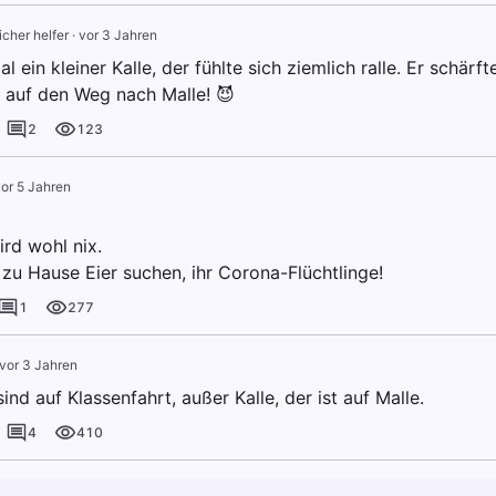
icher helfer
·
vor 3 Jahren
l ein kleiner Kalle, der fühlte sich ziemlich ralle. Er schärf
 auf den Weg nach Malle! 😈
2
123
or 5 Jahren
rd wohl nix.
 zu Hause Eier suchen, ihr Corona-Flüchtlinge!
1
277
vor 3 Jahren
sind auf Klassenfahrt, außer Kalle, der ist auf Malle.
4
410