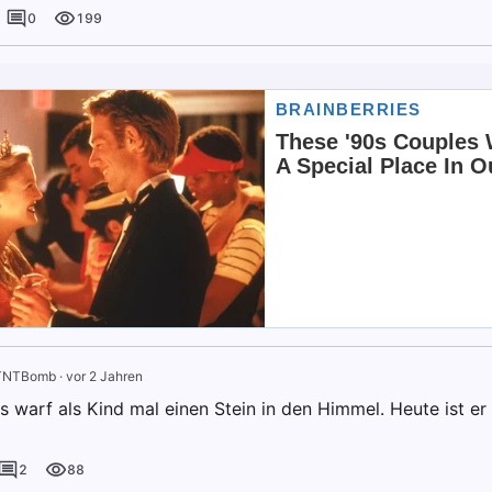
0
199
TNTBomb
·
vor 2 Jahren
s warf als Kind mal einen Stein in den Himmel. Heute ist e
2
88