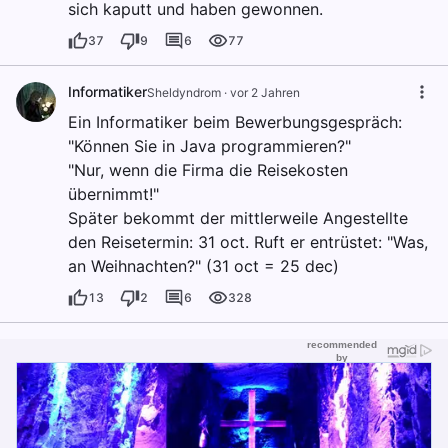
sich kaputt und haben gewonnen.
37
9
6
77
Informatiker
Sheldyndrom
·
vor 2 Jahren
Ein Informatiker beim Bewerbungsgespräch:
"Können Sie in Java programmieren?"
"Nur, wenn die Firma die Reisekosten
übernimmt!"
Später bekommt der mittlerweile Angestellte
den Reisetermin: 31 oct. Ruft er entrüstet: "Was,
an Weihnachten?" (31 oct = 25 dec)
13
2
6
328