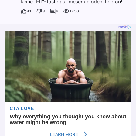
keine "Elf"-Taste auf diesem blöden Telefon!
41
8
6
1450