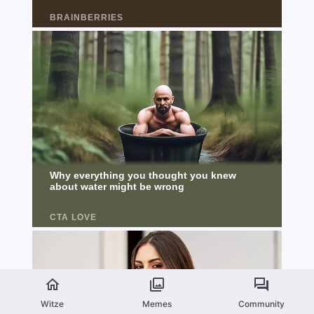
Witze
Memes
Community