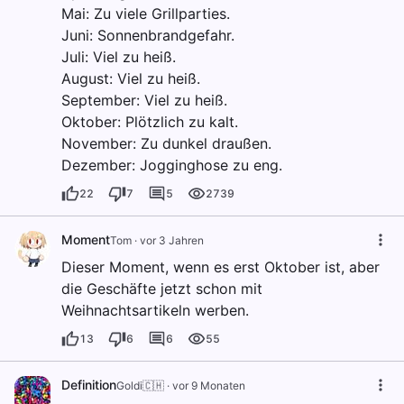
Mai: Zu viele Grillparties.
Juni: Sonnenbrandgefahr.
Juli: Viel zu heiß.
August: Viel zu heiß.
September: Viel zu heiß.
Oktober: Plötzlich zu kalt.
November: Zu dunkel draußen.
Dezember: Jogginghose zu eng.
22
7
5
2739
Moment
Tom
·
vor 3 Jahren
Dieser Moment, wenn es erst Oktober ist, aber
die Geschäfte jetzt schon mit
Weihnachtsartikeln werben.
13
6
6
55
Definition
Goldi🇨🇭
·
vor 9 Monaten