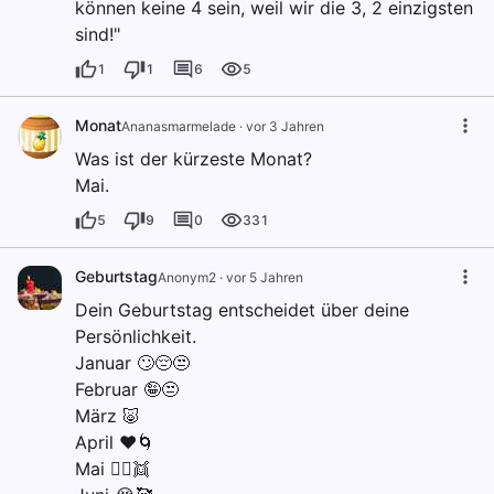
können keine 4 sein, weil wir die 3, 2 einzigsten
sind!"
1
1
6
5
Monat
Ananasmarmelade
·
vor 3 Jahren
Was ist der kürzeste Monat?
Mai.
5
9
0
331
Geburtstag
Anonym2
·
vor 5 Jahren
Dein Geburtstag entscheidet über deine
Persönlichkeit.
Januar 🙄😔😒
Februar 🤪😒
März 🐷
April ❤️🌀
Mai 👯‍♀️👯