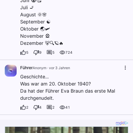
Juni 😭🥰
Juli 🚬
August 🌞🌸
September ☯️
Oktober 🌏🛩
November 🎡
Dezember 🐻🔍🪐🔥
5
9
5
724
Führer
Anonym
·
vor 3 Jahren
Geschichte...
Was war am 20. Oktober 1940?
Da hat der Führer Eva Braun das erste Mal
durchgenudelt.
2
4
2
41