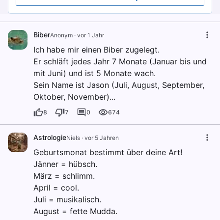
Biber
Anonym
·
vor 1 Jahr
Ich habe mir einen Biber zugelegt.
Er schläft jedes Jahr 7 Monate (Januar bis und
mit Juni) und ist 5 Monate wach.
Sein Name ist Jason (Juli, August, September,
Oktober, November)...
8
7
0
674
Astrologie
Niels
·
vor 5 Jahren
Geburtsmonat bestimmt über deine Art!
Jänner = hübsch.
März = schlimm.
April = cool.
Juli = musikalisch.
August = fette Mudda.