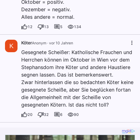
Oktober = positiv.
Dezember = negativ.
Alles andere = normal.
12
13
5
134
Köter
Anonym
·
vor 10 Jahren
K
Gesegnete Scheißer: Katholische Frauchen und
Herrchen können im Oktober in Wien vor dem
Stephansdom ihre Köter und andere Haustiere
segnen lassen. Das ist bemerkenswert.
Zwar hinterlassen die so bedachten Köter keine
gesegnete Scheiße, aber Sie beglücken fortan
die Allgemeinheit mit der Scheiße von
gesegneten Kötern. Ist das nicht toll?
20
32
6
90