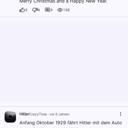
Merry Christmas and a Happy New Year.
3
6
9
138
Hitler
CrazyTime
·
vor 6 Jahren
Anfang Oktober 1929 fährt Hitler mit dem Auto