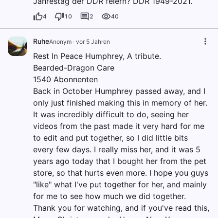
Jahrestag der DDR feiern? DDR 1949-2021.
4
10
2
40
Ruhe
Anonym
·
vor 5 Jahren
Rest In Peace Humphrey, A tribute.
Bearded-Dragon Care
1540 Abonnenten
Back in October Humphrey passed away, and I
only just finished making this in memory of her.
It was incredibly difficult to do, seeing her
videos from the past made it very hard for me
to edit and put together, so I did little bits
every few days. I really miss her, and it was 5
years ago today that I bought her from the pet
store, so that hurts even more. I hope you guys
"like" what I've put together for her, and mainly
for me to see how much we did together.
Thank you for watching, and if you've read this,