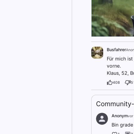
Busfahrer
Ano
Für mich ist
vorne.
Klaus, 52, B
408
5
Community-
Anonym
vor
Bin grade