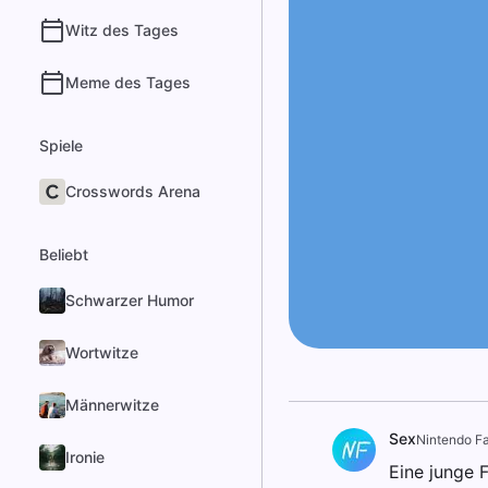
Witz des Tages
Meme des Tages
Spiele
Crosswords Arena
Beliebt
Schwarzer Humor
Wortwitze
Männerwitze
Sex
Nintendo F
Ironie
Eine junge 