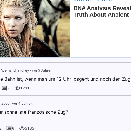
hn
Jemand ja lol ey
·
vor 5 Jahren
e Bahn ist, wenn man um 12 Uhr losgeht und noch den Zu
3
1231
anzose
·
vor 4 Jahren
er schnellste französische Zug?
3
6
5185