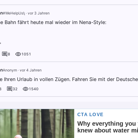
hn
#WeHelpUs!¡
·
vor 3 Jahren
e Bahn fährt heute mal wieder im Nena-Style:
"
8
1051
hn
Anonym
·
vor 4 Jahren
e Ihren Urlaub in vollen Zügen. Fahren Sie mit der Deutsch
8
32
1540