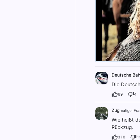
Deutsche Ba
Die Deutsch
69
4
Zug
mutiger Fr
Wie heißt d
Rückzug.
310
1