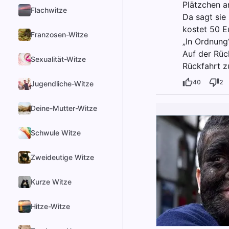
Plätzchen a
Flachwitze
Da sagt sie 
kostet 50 E
Franzosen-Witze
„In Ordnung“
Auf der Rück
Sexualität-Witze
Rückfahrt z
40
2
Jugendliche-Witze
Deine-Mutter-Witze
Schwule Witze
Zweideutige Witze
Kurze Witze
Hitze-Witze