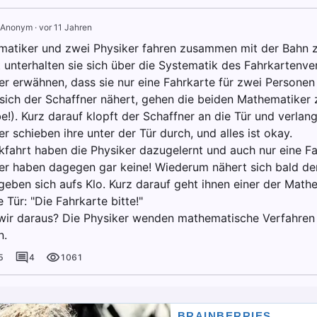
Anonym
·
vor 11 Jahren
atiker und zwei Physiker fahren zusammen mit der Bahn z
t unterhalten sie sich über die Systematik des Fahrkartenve
r erwähnen, dass sie nur eine Fahrkarte für zwei Personen
t sich der Schaffner nähert, gehen die beiden Mathematike
e!). Kurz darauf klopft der Schaffner an die Tür und verlang
 schieben ihre unter der Tür durch, und alles ist okay.
kfahrt haben die Physiker dazugelernt und auch nur eine Fa
r haben dagegen gar keine! Wiederum nähert sich bald der
geben sich aufs Klo. Kurz darauf geht ihnen einer der Math
e Tür: "Die Fahrkarte bitte!"
wir daraus? Die Physiker wenden mathematische Verfahren a
n.
5
4
1061