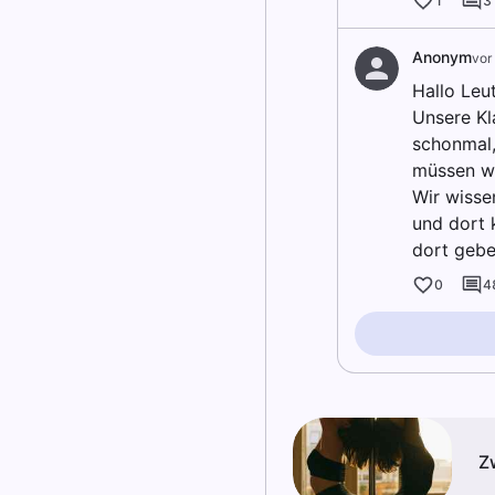
1
3
Anonym
vor
Hallo Leu
Unsere Kl
schonmal,
müssen w
Wir wisse
und dort 
dort gebe
0
4
Z