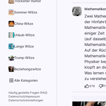
Trockener Humor
Mathematiker
Sommer-Witze
Zwei Mathem
der Hinfahr
China-Witze
Mathematike
einiger Zei
Urlaub-Witze
(auf dasselb
Mathematiker
Lange Witze
Auf der Rüc
Mathematike
Trump-Witze
Physiker be
klopft an di
Beziehungswitze
Was lernen 
zu verstehe
Alle Kategorien
376
7
Häufig gestellte Fragen (FAQ)
Datenschutz
Impressum
Datenschutzeinstellungen