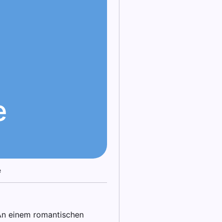
e
e
 An einem romantischen