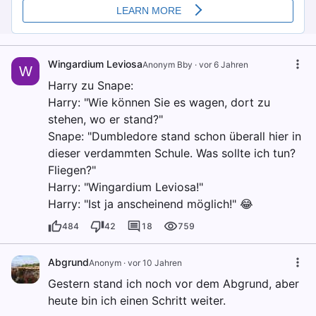
Wingardium Leviosa
Anonym Bby
·
vor 6 Jahren
W
Harry zu Snape:
Harry: "Wie können Sie es wagen, dort zu
stehen, wo er stand?"
Snape: "Dumbledore stand schon überall hier in
dieser verdammten Schule. Was sollte ich tun?
Fliegen?"
Harry: "Wingardium Leviosa!"
Harry: "Ist ja anscheinend möglich!" 😂
484
42
18
759
Abgrund
Anonym
·
vor 10 Jahren
Gestern stand ich noch vor dem Abgrund, aber
heute bin ich einen Schritt weiter.