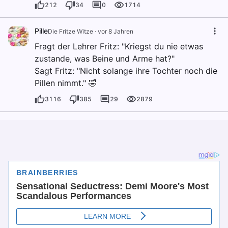
212
34
0
1714
Pille
Die Fritze Witze
·
vor 8 Jahren
Fragt der Lehrer Fritz: "Kriegst du nie etwas
zustande, was Beine und Arme hat?"
Sagt Fritz: "Nicht solange ihre Tochter noch die
Pillen nimmt." 🤣
3116
385
29
2879