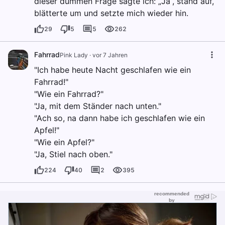
dieser dummen Frage sagte ich: „Ja“, stand auf,
blätterte um und setzte mich wieder hin.
29
5
5
262
Fahrrad
Pink Lady
·
vor 7 Jahren
"Ich habe heute Nacht geschlafen wie ein
Fahrrad!"
"Wie ein Fahrrad?"
"Ja, mit dem Ständer nach unten."
"Ach so, na dann habe ich geschlafen wie ein
Apfel!"
"Wie ein Apfel?"
"Ja, Stiel nach oben."
224
40
2
395