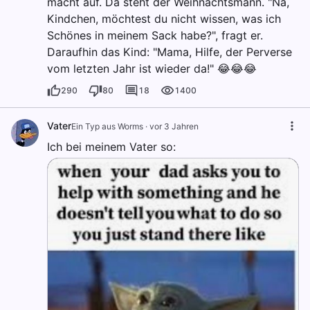
macht auf. Da steht der Weihnachtsmann. "Na,
Kindchen, möchtest du nicht wissen, was ich
Schönes in meinem Sack habe?", fragt er.
Daraufhin das Kind: "Mama, Hilfe, der Perverse
vom letzten Jahr ist wieder da!" 😂😂😂
290
80
18
1400
Vater
Ein Typ aus Worms
·
vor 3 Jahren
Ich bei meinem Vater so: