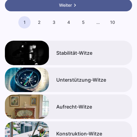
Weiter
1
2
3
4
5
…
10
Stabilität-Witze
Unterstützung-Witze
Aufrecht-Witze
Konstruktion-Witze