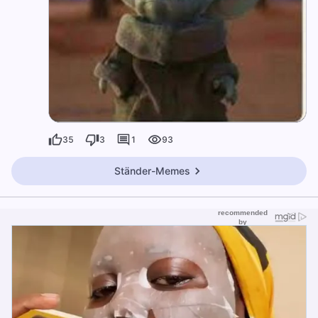
35
3
1
93
Ständer-Memes