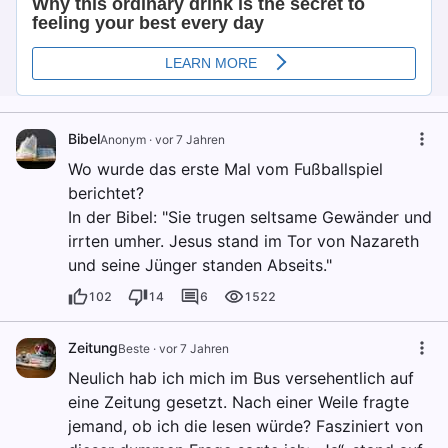
Bibel
Anonym
·
vor 7 Jahren
Wo wurde das erste Mal vom Fußballspiel
berichtet?
In der Bibel: "Sie trugen seltsame Gewänder und
irrten umher. Jesus stand im Tor von Nazareth
und seine Jünger standen Abseits."
102
14
6
1522
Zeitung
Beste
·
vor 7 Jahren
Neulich hab ich mich im Bus versehentlich auf
eine Zeitung gesetzt. Nach einer Weile fragte
jemand, ob ich die lesen würde? Fasziniert von