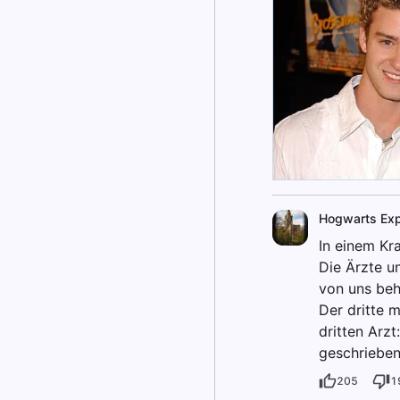
Hogwarts Ex
In einem Kr
Die Ärzte u
von uns beh
Der dritte 
dritten Arz
geschrieben
205
1