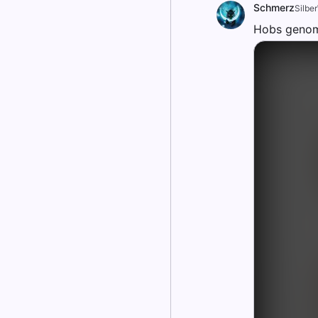
Schmerz
Silbe
Hobs geno