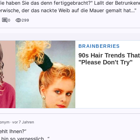
Wie haben Sie das denn fertiggebracht?" Lallt der Betrunken
erwische, der das nackte Weib auf die Mauer gemalt hat..."
0
299
onym
·
vor 7 Jahren
ehlt Ihnen?“
 bin so vergesslich...“