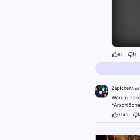
64
4
Zäpfchen
Ano
Warum beko
*Arschlöch
3143