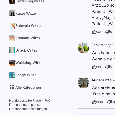
Beziehungswitze
Arzt: „So s
Patient: „Wa
Kurze Witze
Arzt: „Na, I
Patient: „Wa
Schwule Witze
32
0
Sommer-Witze
Fehler
Anonym
Urlaub-Witze
Was haben d
Wenn sie ei
Weltkrieg-Witze
99
5
Lange Witze
Augenarzt
An
Alle Kategorien
Was steht a
"Das ging in
Häufig gestellte Fragen (FAQ)
936
1
Datenschutz
Impressum
Datenschutzeinstellungen