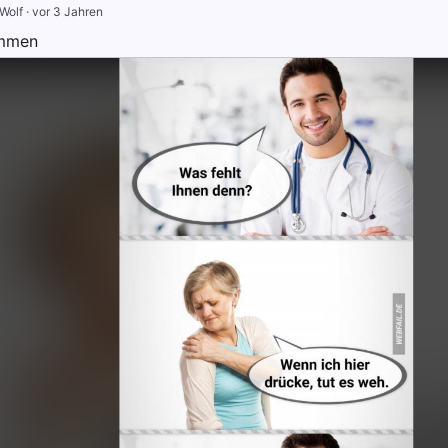
rWolf
·
vor 3 Jahren
mmen