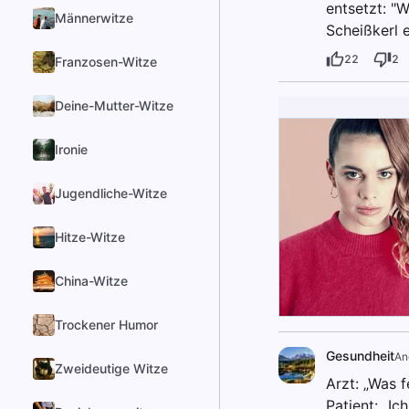
entsetzt: "
Männerwitze
Scheißkerl 
22
2
Franzosen-Witze
Deine-Mutter-Witze
Ironie
Jugendliche-Witze
Hitze-Witze
China-Witze
Trockener Humor
Gesundheit
An
Zweideutige Witze
Arzt: „Was f
Patient: „Ich