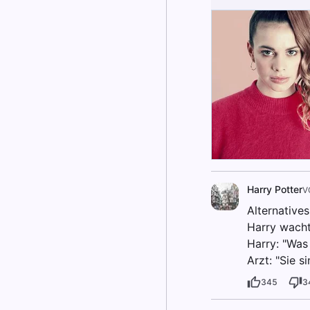
Harry Potter
V
Alternative
Harry wacht
Harry: "Was 
Arzt: "Sie 
345
3