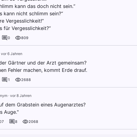
chlimm kann das doch nicht sein.“
s kann nicht schlimm sein?“
hre Vergesslichkeit!“
s für Vergesslichkeit?“
0
809
·
vor 6 Jahren
er Gärtner und der Arzt gemeinsam?
nen Fehler machen, kommt Erde drauf.
1
2688
onym
·
vor 8 Jahren
uf dem Grabstein eines Augenarztes?
s Auge."
07
8
2068