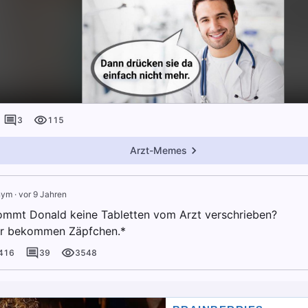
3
115
Arzt-Memes
nym
·
vor 9 Jahren
mmt Donald keine Tabletten vom Arzt verschrieben?
er bekommen Zäpfchen.*
416
39
3548