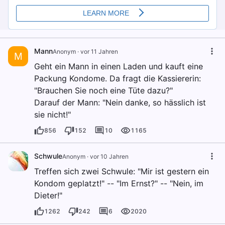
Mann
Anonym
·
vor 11 Jahren
M
Geht ein Mann in einen Laden und kauft eine
Packung Kondome. Da fragt die Kassiererin:
"Brauchen Sie noch eine Tüte dazu?"
Darauf der Mann: "Nein danke, so hässlich ist
sie nicht!"
856
152
10
1165
Schwule
Anonym
·
vor 10 Jahren
Treffen sich zwei Schwule: "Mir ist gestern ein
Kondom geplatzt!" -- "Im Ernst?" -- "Nein, im
Dieter!"
1262
242
6
2020