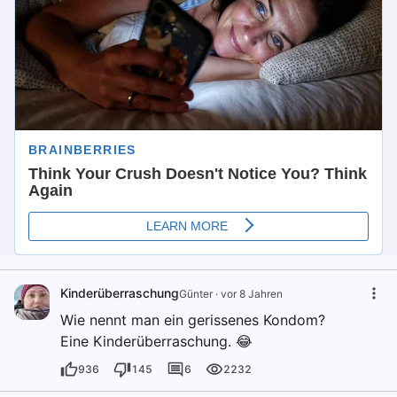
Kinderüberraschung
Günter
·
vor 8 Jahren
Wie nennt man ein gerissenes Kondom?
Eine Kinderüberraschung. 😂
936
145
6
2232