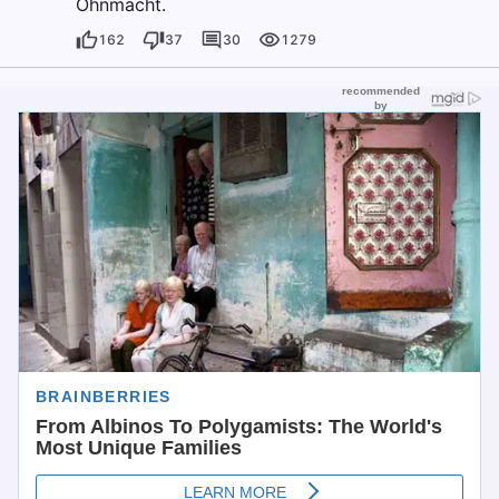
Ohnmacht.
162
37
30
1279