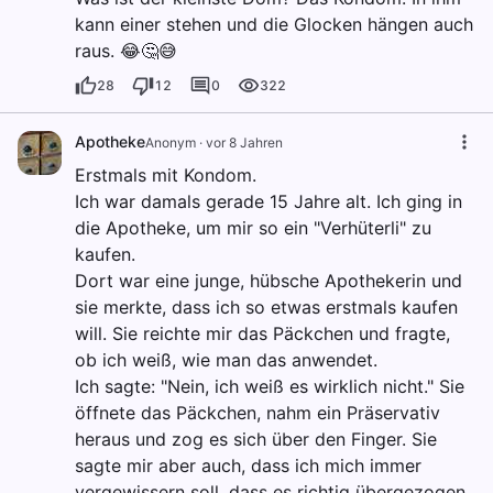
kann einer stehen und die Glocken hängen auch
raus. 😂🤔😅
28
12
0
322
Apotheke
Anonym
·
vor 8 Jahren
Erstmals mit Kondom.
Ich war damals gerade 15 Jahre alt. Ich ging in
die Apotheke, um mir so ein "Verhüterli" zu
kaufen.
Dort war eine junge, hübsche Apothekerin und
sie merkte, dass ich so etwas erstmals kaufen
will. Sie reichte mir das Päckchen und fragte,
ob ich weiß, wie man das anwendet.
Ich sagte: "Nein, ich weiß es wirklich nicht." Sie
öffnete das Päckchen, nahm ein Präservativ
heraus und zog es sich über den Finger. Sie
sagte mir aber auch, dass ich mich immer
vergewissern soll, dass es richtig übergezogen