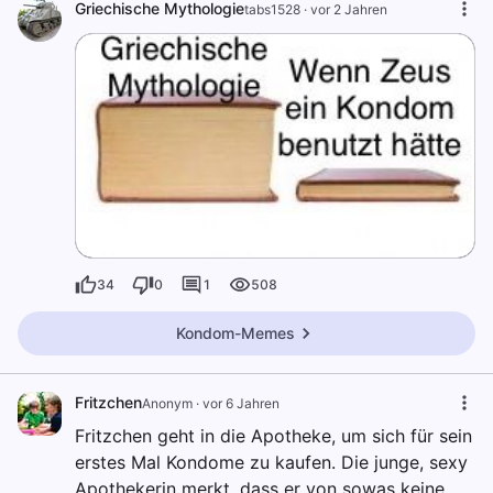
Griechische Mythologie
tabs1528
·
vor 2 Jahren
34
0
1
508
Kondom-Memes
Fritzchen
Anonym
·
vor 6 Jahren
Fritzchen geht in die Apotheke, um sich für sein
erstes Mal Kondome zu kaufen. Die junge, sexy
Apothekerin merkt, dass er von sowas keine