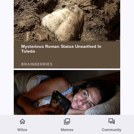
Witze
Memes
Community