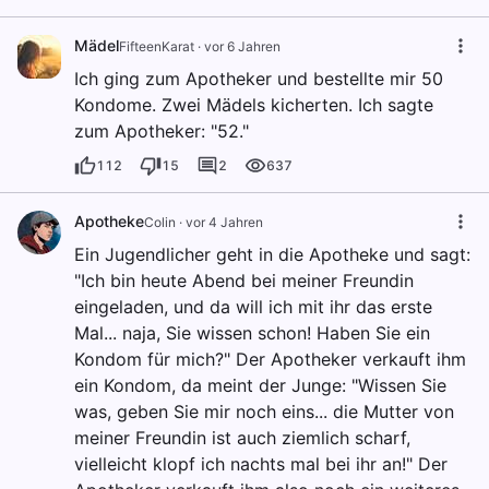
Mädel
FifteenKarat
·
vor 6 Jahren
Ich ging zum Apotheker und bestellte mir 50
Kondome. Zwei Mädels kicherten. Ich sagte
zum Apotheker: "52."
112
15
2
637
Apotheke
Colin
·
vor 4 Jahren
Ein Jugendlicher geht in die Apotheke und sagt:
"Ich bin heute Abend bei meiner Freundin
eingeladen, und da will ich mit ihr das erste
Mal... naja, Sie wissen schon! Haben Sie ein
Kondom für mich?" Der Apotheker verkauft ihm
ein Kondom, da meint der Junge: "Wissen Sie
was, geben Sie mir noch eins... die Mutter von
meiner Freundin ist auch ziemlich scharf,
vielleicht klopf ich nachts mal bei ihr an!" Der