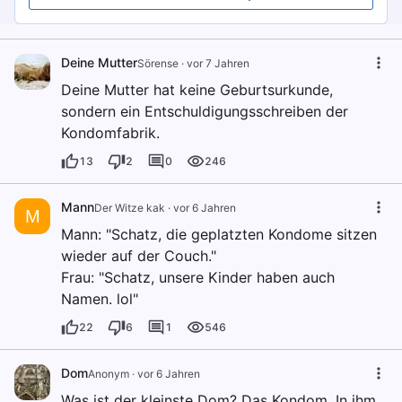
Deine Mutter
Sörense
·
vor 7 Jahren
Deine Mutter hat keine Geburtsurkunde,
sondern ein Entschuldigungsschreiben der
Kondomfabrik.
13
2
0
246
Mann
Der Witze kak
·
vor 6 Jahren
M
Mann: "Schatz, die geplatzten Kondome sitzen
wieder auf der Couch."
Frau: "Schatz, unsere Kinder haben auch
Namen. lol"
22
6
1
546
Dom
Anonym
·
vor 6 Jahren
Was ist der kleinste Dom? Das Kondom. In ihm