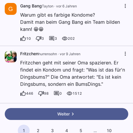
Gang Bang
Tayton
·
vor 6 Jahren
G
Warum gibt es farbige Kondome?
Damit man beim Gang Bang ein Team bilden
kann! 😁😁
10
3
3
202
Fritzchen
hurrensohn
·
vor 9 Jahren
Fritzchen geht mit seiner Oma spazieren. Er
findet ein Kondom und fragt: "Was ist das für'n
Dingsbums?" Die Oma antwortet: "Es ist kein
Dingsbums, sondern ein BumsDings."
446
98
0
1512
Weiter
1
2
3
4
5
…
10