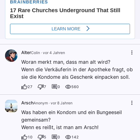
Alter
Colin
·
vor 4 Jahren
Woran merkt man, dass man alt wird?
Wenn die Verkäuferin in der Apotheke fragt, ob
sie die Kondome als Geschenk einpacken soll.
27
7
0
560
Arsch
Anonym
·
vor 8 Jahren
Was haben ein Kondom und ein Bungeeseil
gemeinsam?
Wenn es reißt, ist man am Arsch!
10
5
0
142