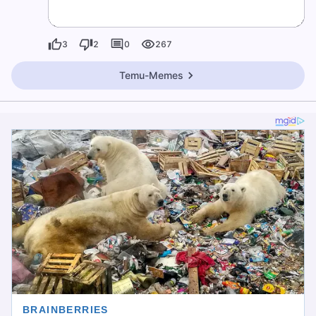
3
2
0
267
Temu-Memes