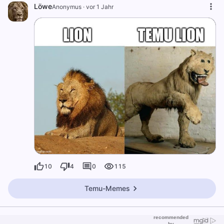
Löwe
Anonymus
·
vor 1 Jahr
10
4
0
115
Temu-Memes