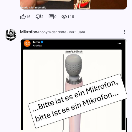
16
2
0
115
Mikrofon
Anonym der dritte
·
vor 1 Jahr