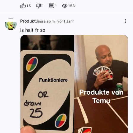
15
1
1
158
Produkt
Simsalabim
·
vor 1 Jahr
Is halt fr so