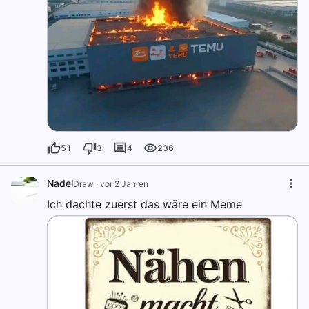
51
3
4
236
Nadel
Draw
·
vor 2 Jahren
Ich dachte zuerst das wäre ein Meme