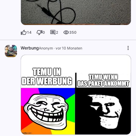
14
0
2
350
Werbung
Anonym
·
vor 10 Monaten