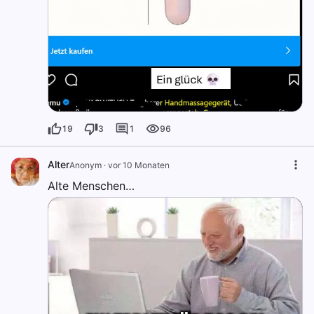
19
3
1
96
Alter
Anonym
·
vor 10 Monaten
Alte Menschen…