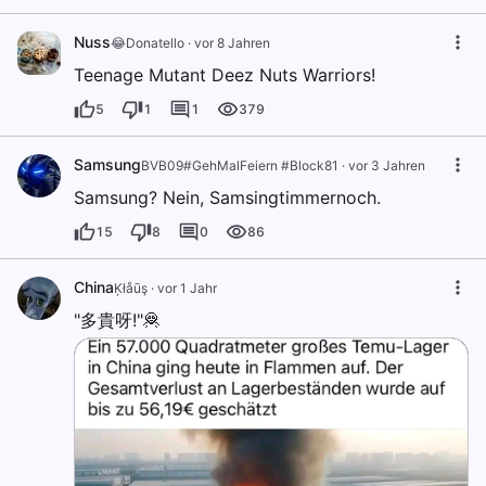
Nuss
😂Donatello
·
vor 8 Jahren
Teenage Mutant Deez Nuts Warriors!
5
1
1
379
Samsung
BVB09#GehMalFeiern #Block81
·
vor 3 Jahren
Samsung? Nein, Samsingtimmernoch.
15
8
0
86
China
Ķłåūş
·
vor 1 Jahr
"多貴呀!"🦧