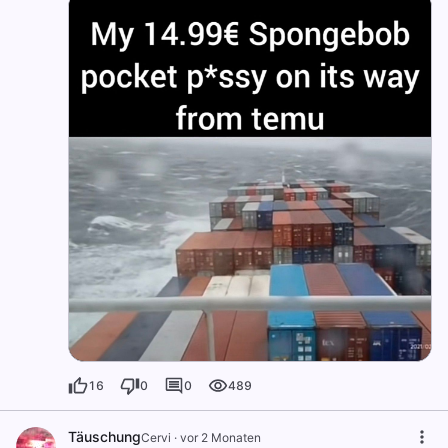
16
0
0
489
Täuschung
Cervi
·
vor 2 Monaten