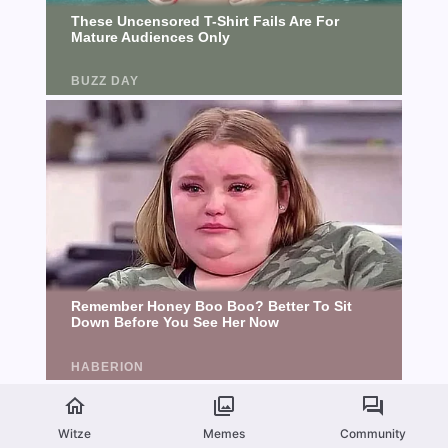
Witze
Memes
Community