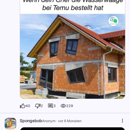
40
2
3
229
Spongebob
Anonym
·
vor 6 Monaten