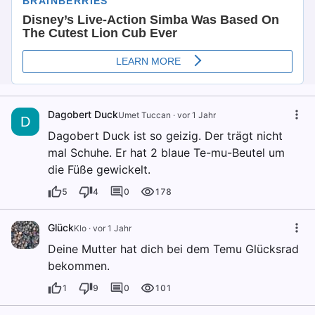
Dagobert Duck
Umet Tuccan
·
vor 1 Jahr
D
Dagobert Duck ist so geizig. Der trägt nicht
mal Schuhe. Er hat 2 blaue Te-mu-Beutel um
die Füße gewickelt.
5
4
0
178
Glück
Klo
·
vor 1 Jahr
Deine Mutter hat dich bei dem Temu Glücksrad
bekommen.
1
9
0
101