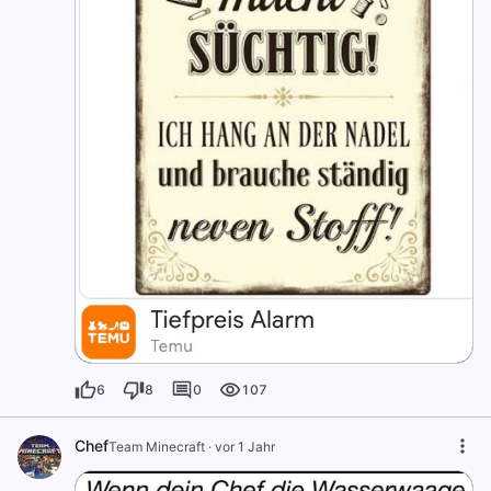
6
8
0
107
Chef
Team Minecraft
·
vor 1 Jahr