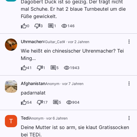
Dagobert Duck ist so geizig. Der trägt nicht
mal Schuhe. Er hat 2 blaue Turnbeutel um die
Füße gewickelt.
0
3
1
146
Uhrmacher
¥Guitar_Cat¥
·
vor 2 Jahren
Wie heißt ein chinesischer Uhrenmacher? Tei
Ming...
41
1
5
1943
Afghanistan
Anonym
·
vor 7 Jahren
padarnalat
54
17
5
904
Tedi
Anonym
·
vor 6 Jahren
T
Deine Mutter ist so arm, sie klaut Gratissocken
bei TEDi.