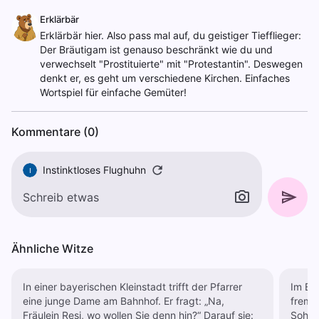
Erklärbär
Erklärbär hier. Also pass mal auf, du geistiger Tiefflieger:
Der Bräutigam ist genauso beschränkt wie du und
verwechselt "Prostituierte" mit "Protestantin". Deswegen
denkt er, es geht um verschiedene Kirchen. Einfaches
Wortspiel für einfache Gemüter!
Kommentare (0)
Instinktloses Flughuhn
I
Ähnliche Witze
In einer bayerischen Kleinstadt trifft der Pfarrer
Im Bei
eine junge Dame am Bahnhof. Er fragt: „Na,
fremdgegangen.
Fräulein Resi, wo wollen Sie denn hin?“ Darauf sie:
Sohn?" "Bin ich zum Beichten hier