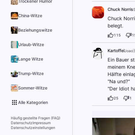
Trockener Humor
Chuck Norris
S
China-Witze
Chuck Norris
belegt.
Beziehungswitze
115
1
Urlaub-Witze
Kartoffel
Joao
Lange Witze
Ein Bauer st
meinem Knech
Trump-Witze
Hälfte einla
"Na und?"
Sommer-Witze
"Der Idiot h
25
1
Alle Kategorien
Häufig gestellte Fragen (FAQ)
Datenschutz
Impressum
Datenschutzeinstellungen