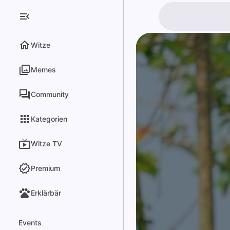
Witze
Memes
Community
Kategorien
Witze TV
Premium
Erklärbär
Events