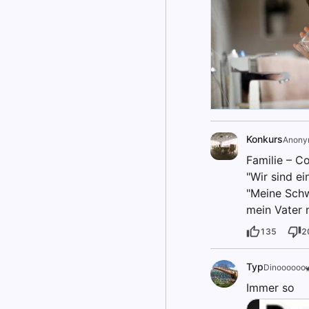
Konkurs
Anony
Familie – C
"Wir sind ei
"Meine Schw
mein Vater 
135
2
Typ
Dinoooooo
Immer so