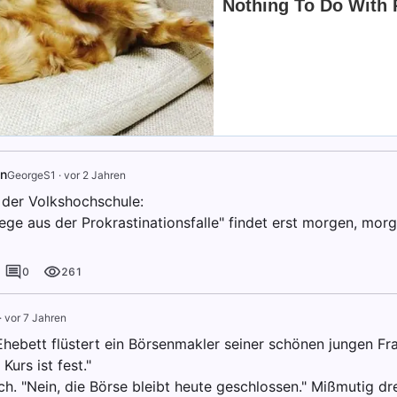
on
GeorgeS1
·
vor 2 Jahren
der Volkshochschule:
ege aus der Prokrastinationsfalle" findet erst morgen, morg
0
261
·
vor 7 Jahren
hebett flüstert ein Börsenmakler seiner schönen jungen Frau
Kurs ist fest."
ich. "Nein, die Börse bleibt heute geschlossen." Mißmutig dre