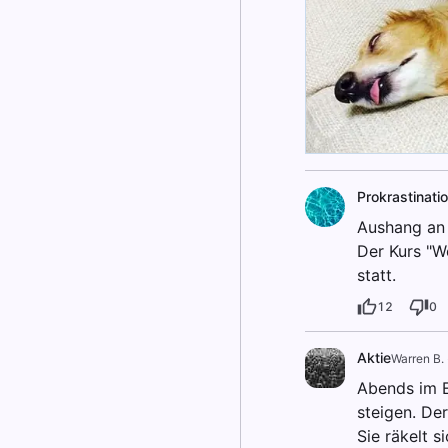
Prokrastinati
Aushang an 
Der Kurs "W
statt.
12
0
Aktie
Warren B.
Abends im E
steigen. Der 
Sie räkelt s