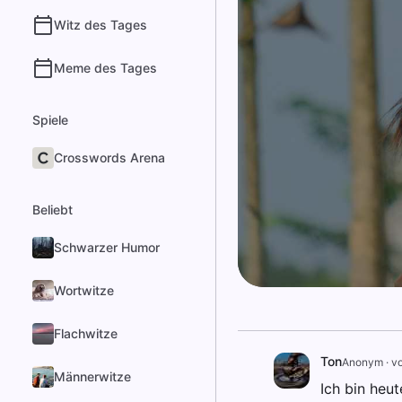
Witz des Tages
Meme des Tages
Spiele
Crosswords Arena
Beliebt
Schwarzer Humor
Wortwitze
Flachwitze
Ton
Anonym
·
vo
Männerwitze
Ich bin heu