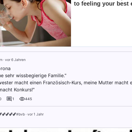
m
·
vor 6 Jahren
orona
ne sehr wissbegierige Familie."
ester macht einen Französisch-Kurs, meine Mutter macht e
macht Konkurs!"
0
1
445
🦖🦖🦖🦖#bvb
·
vor 1 Jahr