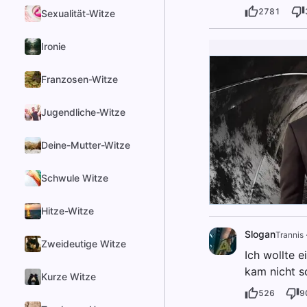
2781
Sexualität-Witze
Ironie
Franzosen-Witze
Jugendliche-Witze
Deine-Mutter-Witze
Schwule Witze
Hitze-Witze
Slogan
Trannis
Zweideutige Witze
Ich wollte e
kam nicht s
Kurze Witze
526
9