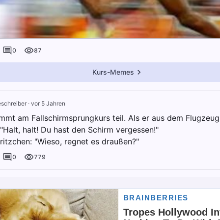
0
87
Kurs-Memes
schreiber
·
vor 5 Jahren
mmt am Fallschirmsprungkurs teil. Als er aus dem Flugzeug s
 "Halt, halt! Du hast den Schirm vergessen!"
ritzchen: "Wieso, regnet es draußen?"
0
779