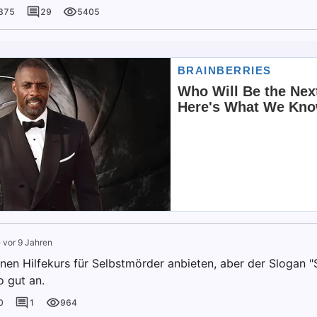
375
29
5405
·
vor 9 Jahren
inen Hilfekurs für Selbstmörder anbieten, aber der Slogan "
o gut an.
0
1
964