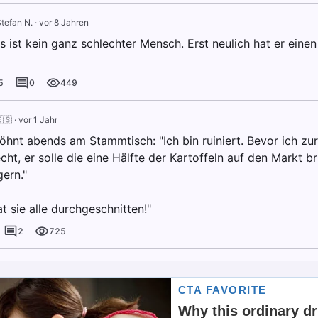
tefan N.
·
vor 8 Jahren
 ist kein ganz schlechter Mensch. Erst neulich hat er einen
5
0
449
🇸
·
vor 1 Jahr
öhnt abends am Stammtisch: "Ich bin ruiniert. Bevor ich zur 
t, er solle die eine Hälfte der Kartoffeln auf den Markt b
gern."
at sie alle durchgeschnitten!"
2
725