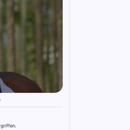
e
griffen.