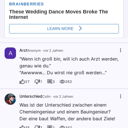
Arzt
Anonym
·
vor 2 Jahren
A
"Wenn ich groß bin, will ich auch Arzt werden,
genau wie du."
"Awwwww... Du wirst nie groß werden..."
27
1
3
262
Unterschied
Colin
·
vor 2 Jahren
Was ist der Unterschied zwischen einem
Chemieingenieur und einem Bauingenieur?
Der eine baut Waffen, der andere baut Ziele!
35
2
1
342