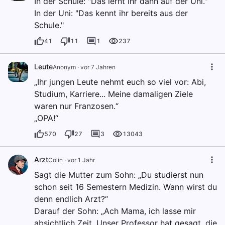
In der Schule: "Das lernt ihr dann auf der Uni."
In der Uni: "Das kennt ihr bereits aus der
Schule."
41
11
1
237
Leute
Anonym
·
vor 7 Jahren
„Ihr jungen Leute nehmt euch so viel vor: Abi,
Studium, Karriere... Meine damaligen Ziele
waren nur Franzosen.“
„OPA!“
570
27
3
13043
Arzt
Colin
·
vor 1 Jahr
Sagt die Mutter zum Sohn: „Du studierst nun
schon seit 16 Semestern Medizin. Wann wirst du
denn endlich Arzt?“
Darauf der Sohn: „Ach Mama, ich lasse mir
absichtlich Zeit. Unser Professor hat gesagt, die