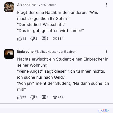
Alkohol
Colin
·
vor 5 Jahren
Fragt der eine Nachbar den anderen: "Was
macht eigentlich Ihr Sohn?"
"Der studiert Wirtschaft."
"Das ist gut, gesoffen wird immer!"
18
2
2
334
Einbrecher
#BleibzuHause
·
vor 5 Jahren
Nachts erwischt ein Student einen Einbrecher in
seiner Wohnung.
"Keine Angst", sagt dieser, "Ich tu Ihnen nichts,
ich suche nur nach Geld."
"Ach ja?", meint der Student, "Na dann suche ich
mit!"
22
3
3
212