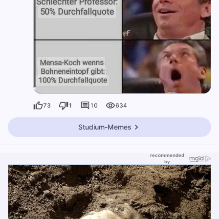
73
1
10
634
Studium-Memes