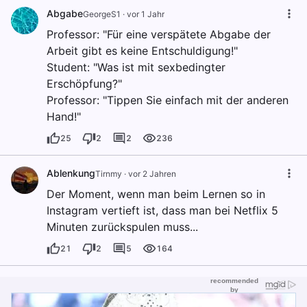
Abgabe
GeorgeS1
·
vor 1 Jahr
Professor: "Für eine verspätete Abgabe der
Arbeit gibt es keine Entschuldigung!"
Student: "Was ist mit sexbedingter
Erschöpfung?"
Professor: "Tippen Sie einfach mit der anderen
Hand!"
25
2
2
236
Ablenkung
Tirnmy
·
vor 2 Jahren
Der Moment, wenn man beim Lernen so in
Instagram vertieft ist, dass man bei Netflix 5
Minuten zurückspulen muss...
21
2
5
164