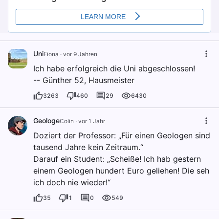
Uni
Fiona
·
vor 9 Jahren
Ich habe erfolgreich die Uni abgeschlossen!
-- Günther 52, Hausmeister
3263
460
29
6430
Geologe
Colin
·
vor 1 Jahr
Doziert der Professor: „Für einen Geologen sind
tausend Jahre kein Zeitraum.“
Darauf ein Student: „Scheiße! Ich hab gestern
einem Geologen hundert Euro geliehen! Die seh
ich doch nie wieder!“
35
1
0
549