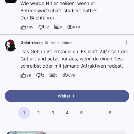
Wie würde Hitler heißen, wenn er
Betriebswirtschaft studiert hätte?
Der Buchführer.
189
32
0
849
Gehirn
Jenny 😂
·
vor 4 Jahren
Das Gehirn ist erstaunlich. Es läuft 24/7 seit der
Geburt und setzt nur aus, wenn du einen Test
schreibst oder mit jemand Attraktiven redest.
29
2
5
676
Weiter
1
2
3
4
5
…
8