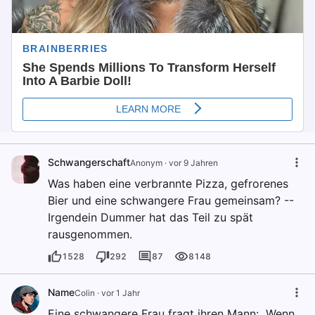
Schwangerschaft
Anonym
·
vor 9 Jahren
Was haben eine verbrannte Pizza, gefrorenes
Bier und eine schwangere Frau gemeinsam? --
Irgendein Dummer hat das Teil zu spät
rausgenommen.
1528
292
87
8148
Name
Colin
·
vor 1 Jahr
Eine schwangere Frau fragt ihren Mann: „Wenn