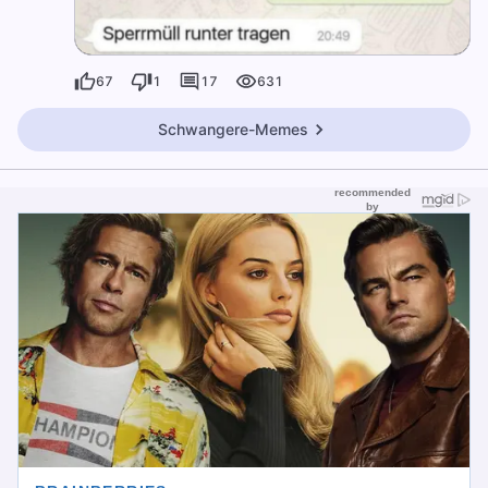
67
1
17
631
Schwangere-Memes