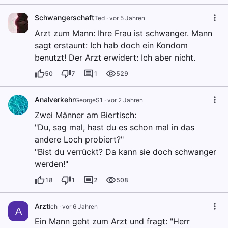
Schwangerschaft
Ted
·
vor 5 Jahren
Arzt zum Mann: Ihre Frau ist schwanger. Mann
sagt erstaunt: Ich hab doch ein Kondom
benutzt! Der Arzt erwidert: Ich aber nicht.
50
7
1
529
Analverkehr
GeorgeS1
·
vor 2 Jahren
Zwei Männer am Biertisch:
"Du, sag mal, hast du es schon mal in das
andere Loch probiert?"
"Bist du verrückt? Da kann sie doch schwanger
werden!"
18
1
2
508
Arzt
Ich
·
vor 6 Jahren
A
Ein Mann geht zum Arzt und fragt: "Herr