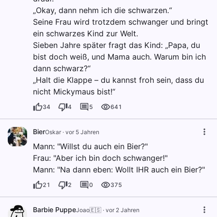
„Okay, dann nehm ich die schwarzen.“
Seine Frau wird trotzdem schwanger und bringt
ein schwarzes Kind zur Welt.
Sieben Jahre später fragt das Kind: „Papa, du
bist doch weiß, und Mama auch. Warum bin ich
dann schwarz?“
„Halt die Klappe – du kannst froh sein, dass du
nicht Mickymaus bist!“
34
4
5
641
Bier
Oskar
·
vor 5 Jahren
Mann: "Willst du auch ein Bier?"
Frau: "Aber ich bin doch schwanger!"
Mann: "Na dann eben: Wollt IHR auch ein Bier?"
21
2
0
375
Barbie Puppe
Joao🇪🇸
·
vor 2 Jahren