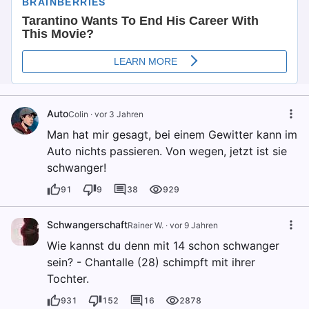
Auto
Colin
·
vor 3 Jahren
Man hat mir gesagt, bei einem Gewitter kann im
Auto nichts passieren. Von wegen, jetzt ist sie
schwanger!
91
9
38
929
Schwangerschaft
Rainer W.
·
vor 9 Jahren
Wie kannst du denn mit 14 schon schwanger
sein? - Chantalle (28) schimpft mit ihrer
Tochter.
931
152
16
2878