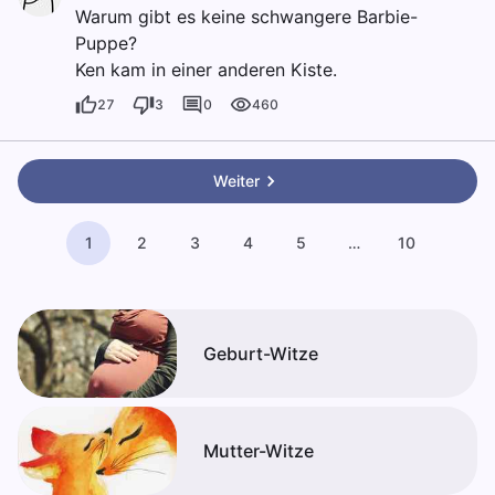
Warum gibt es keine schwangere Barbie-
Puppe?
Ken kam in einer anderen Kiste.
27
3
0
460
Weiter
1
2
3
4
5
…
10
Geburt-Witze
Mutter-Witze