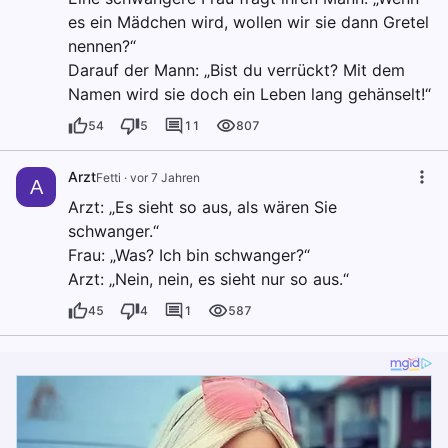
es ein Mädchen wird, wollen wir sie dann Gretel
nennen?“
Darauf der Mann: „Bist du verrückt? Mit dem
Namen wird sie doch ein Leben lang gehänselt!“
54
5
11
807
Arzt
Fetti
·
vor 7 Jahren
A
Arzt: „Es sieht so aus, als wären Sie
schwanger.“
Frau: „Was? Ich bin schwanger?“
Arzt: „Nein, nein, es sieht nur so aus.“
45
4
1
587