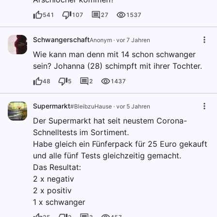
541
107
27
1537
Schwangerschaft
Anonym
·
vor 7 Jahren
Wie kann man denn mit 14 schon schwanger
sein? Johanna (28) schimpft mit ihrer Tochter.
48
5
2
1437
Supermarkt
#BleibzuHause
·
vor 5 Jahren
Der Supermarkt hat seit neustem Corona-
Schnelltests im Sortiment.
Habe gleich ein Fünferpack für 25 Euro gekauft
und alle fünf Tests gleichzeitig gemacht.
Das Resultat:
2 x negativ
2 x positiv
1 x schwanger