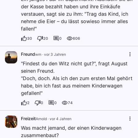
der Kasse bezahlt haben und ihre Einkäufe
verstauen, sagt sie zu ihm: "Trag das Kind, ich
nehme die Eier – du lässt sowieso immer alles
fallen!"
30
20
0
606
Freund
wm
·
vor 3 Jahren
"Findest du den Witz nicht gut?", fragt August
seinen Freund.
"Doch, doch. Als ich den zum ersten Mal gehört
habe, bin ich fast aus meinem Kinderwagen
gefallen!"
2
0
0
74
Freizeit
Arnold
·
vor 4 Jahren
Was macht jemand, der einen Kinderwagen
zusammenbaut?