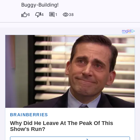
Buggy-Building!
6
4
1
38