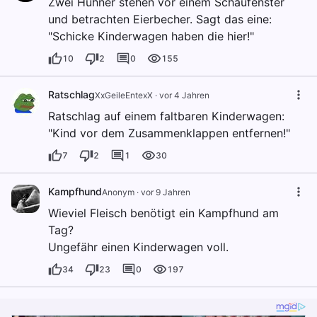
Zwei Hühner stehen vor einem Schaufenster
und betrachten Eierbecher. Sagt das eine:
"Schicke Kinderwagen haben die hier!"
10
2
0
155
Ratschlag
XxGeileEntexX
·
vor 4 Jahren
Ratschlag auf einem faltbaren Kinderwagen:
"Kind vor dem Zusammenklappen entfernen!"
7
2
1
30
Kampfhund
Anonym
·
vor 9 Jahren
Wieviel Fleisch benötigt ein Kampfhund am
Tag?
Ungefähr einen Kinderwagen voll.
34
23
0
197