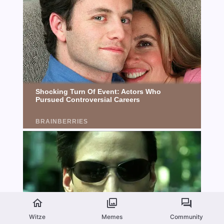
Witze
Memes
Community