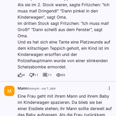
Als sie im 2. Stock waren, sagte Fritzchen: "Ich
muss mal! Dringend!" "Dann pinkel in den
Kinderwagen", sagt Oma.
Im dritten Stock sagt Fritzchen: "Ich muss mal!
Groß!" "Dann scheiß aus dem Fenster", sagt
Oma.
Und es hat sich eine Tante eine Platzwunde auf
dem klitschigen Teppich geholt, ein Kind ist im
Kinderwagen ersoffen und der
Polizeihauptmann wurde von einer stinkenden
Scheissbombe ermordet.
4
11
11
65
Mann
Anonym
·
vor 1 Jahr
M
Eine Frau geht mit ihrem Mann und ihrem Baby
im Kinderwagen spazieren. Da blieb sie bei
einer Eisdiele stehen; ihr Mann sollte derweil auf
das Baby aufpassen. Als die Frau zurückkam,