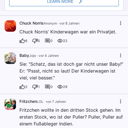
Chuck Norris
Anonym
·
vor 8 Jahren
Chuck Norris' Kinderwagen war ein Privatjet.
6
5
0
22
Baby
Jojo
·
vor 4 Jahren
Sie: "Schatz, das ist doch gar nicht unser Baby!"
Er: "Pssst, nicht so laut! Der Kinderwagen ist
viel, viel besser."
2
1
0
29
Fritzchen
LOL
·
vor 7 Jahren
Fritzchen wollte in den dritten Stock gehen. Im
ersten Stock, wo ist der Puller? Puller, Puller auf
einem Fußableger Indien.