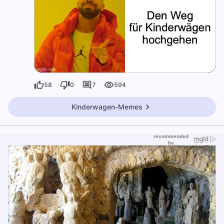
58
0
7
594
Kinderwagen-Memes