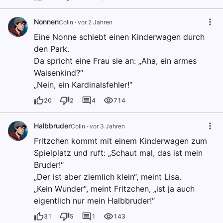
Nonnen
Colin
·
vor 2 Jahren
Eine Nonne schiebt einen Kinderwagen durch
den Park.
Da spricht eine Frau sie an: „Aha, ein armes
Waisenkind?“
„Nein, ein Kardinalsfehler!“
20
2
4
714
Halbbruder
Colin
·
vor 3 Jahren
Fritzchen kommt mit einem Kinderwagen zum
Spielplatz und ruft: „Schaut mal, das ist mein
Bruder!“
„Der ist aber ziemlich klein“, meint Lisa.
„Kein Wunder“, meint Fritzchen, „ist ja auch
eigentlich nur mein Halbbruder!“
31
5
1
143