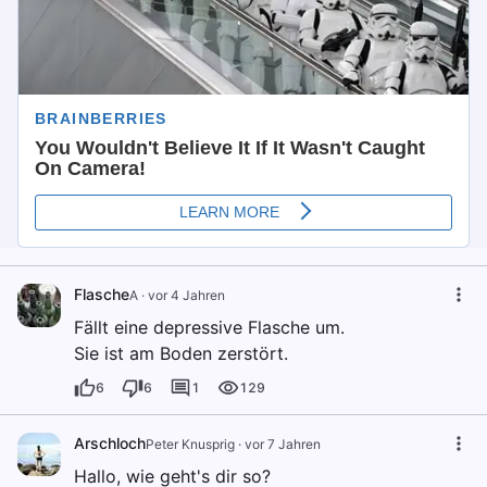
Flasche
A
·
vor 4 Jahren
Fällt eine depressive Flasche um.
Sie ist am Boden zerstört.
6
6
1
129
Arschloch
Peter Knusprig
·
vor 7 Jahren
Hallo, wie geht's dir so?