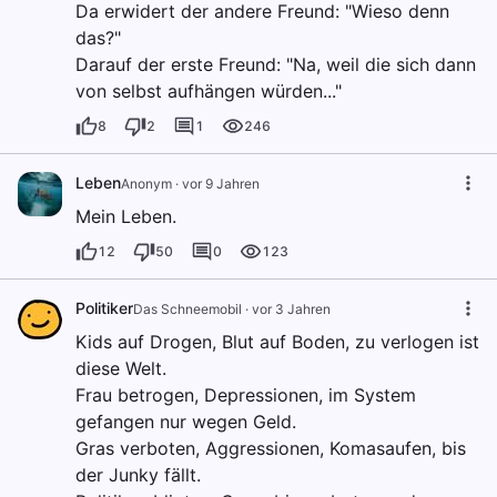
Da erwidert der andere Freund: "Wieso denn
das?"
Darauf der erste Freund: "Na, weil die sich dann
von selbst aufhängen würden..."
8
2
1
246
Leben
Anonym
·
vor 9 Jahren
Mein Leben.
12
50
0
123
Politiker
Das Schneemobil
·
vor 3 Jahren
Kids auf Drogen, Blut auf Boden, zu verlogen ist
diese Welt.
Frau betrogen, Depressionen, im System
gefangen nur wegen Geld.
Gras verboten, Aggressionen, Komasaufen, bis
der Junky fällt.