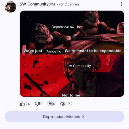
SW Community
SWF
·
vor 2 Jahren
24
0
0
172
Depression-Memes