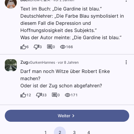
Text im Buch: „Die Gardine ist blau.“
Deutschlehrer: „Die Farbe Blau symbolisiert in
diesem Fall die Depression und
Hoffnungslosigkeit des Subjekts.“
Was der Autor meinte: „Die Gardine ist blau.“
6
3
0
166
Zug
xGurkenHannes
·
vor 8 Jahren
Darf man noch Witze über Robert Enke
machen?
Oder ist der Zug schon abgefahren?
12
33
0
171
Weiter
1
2
3
4