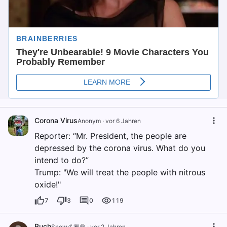
Corona Virus
Anonym
·
vor 6 Jahren
Reporter: “Mr. President, the people are
depressed by the corona virus. What do you
intend to do?”
Trump: "We will treat the people with nitrous
oxide!"
7
3
0
119
Buch
Snow🤙🏾🦧
·
vor 2 Jahren