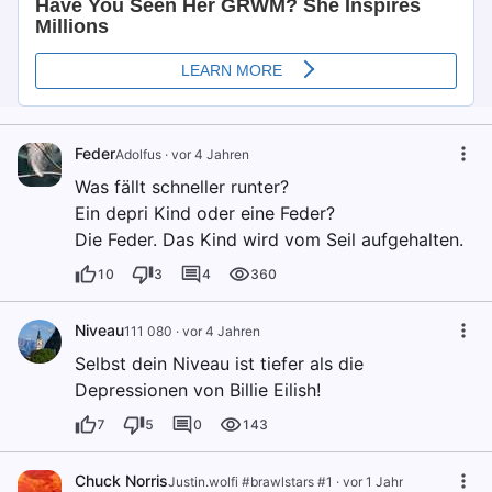
Feder
Adolfus
·
vor 4 Jahren
Was fällt schneller runter?
Ein depri Kind oder eine Feder?
Die Feder. Das Kind wird vom Seil aufgehalten.
10
3
4
360
Niveau
111 080
·
vor 4 Jahren
Selbst dein Niveau ist tiefer als die
Depressionen von Billie Eilish!
7
5
0
143
Chuck Norris
Justin.wolfi #brawlstars #1
·
vor 1 Jahr