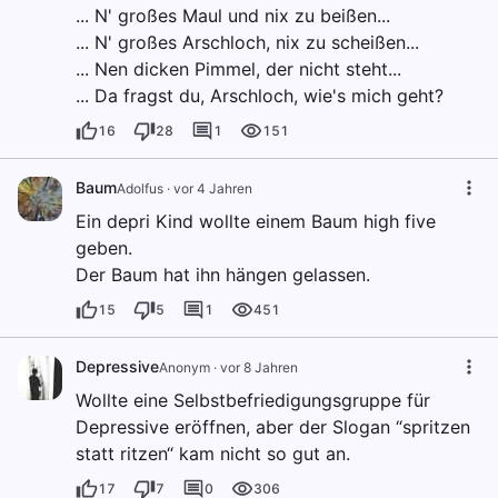
... N' großes Maul und nix zu beißen...
... N' großes Arschloch, nix zu scheißen...
... Nen dicken Pimmel, der nicht steht...
... Da fragst du, Arschloch, wie's mich geht?
16
28
1
151
Baum
Adolfus
·
vor 4 Jahren
Ein depri Kind wollte einem Baum high five
geben.
Der Baum hat ihn hängen gelassen.
15
5
1
451
Depressive
Anonym
·
vor 8 Jahren
Wollte eine Selbstbefriedigungsgruppe für
Depressive eröffnen, aber der Slogan “spritzen
statt ritzen“ kam nicht so gut an.
17
7
0
306