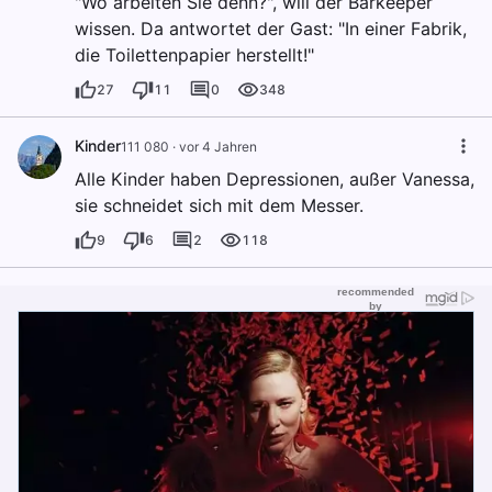
"Wo arbeiten Sie denn?", will der Barkeeper
wissen. Da antwortet der Gast: "In einer Fabrik,
die Toilettenpapier herstellt!"
27
11
0
348
Kinder
111 080
·
vor 4 Jahren
Alle Kinder haben Depressionen, außer Vanessa,
sie schneidet sich mit dem Messer.
9
6
2
118