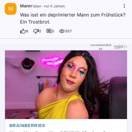
Mann
Faban
·
vor 4 Jahren
M
Was isst ein deprimierter Mann zum Frühstück?
Ein Trostbrot.
8
0
0
307