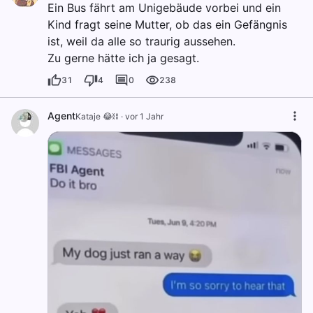
Ein Bus fährt am Unigebäude vorbei und ein
Kind fragt seine Mutter, ob das ein Gefängnis
ist, weil da alle so traurig aussehen.
Zu gerne hätte ich ja gesagt.
31
4
0
238
Agent
Kataje 😂⛓️
·
vor 1 Jahr