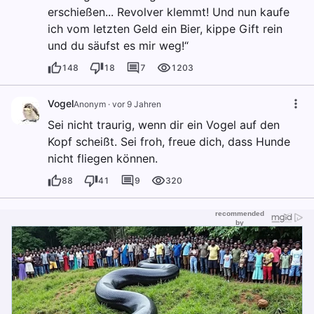
erschießen... Revolver klemmt! Und nun kaufe
ich vom letzten Geld ein Bier, kippe Gift rein
und du säufst es mir weg!“
148
18
7
1203
Vogel
Anonym
·
vor 9 Jahren
Sei nicht traurig, wenn dir ein Vogel auf den
Kopf scheißt. Sei froh, freue dich, dass Hunde
nicht fliegen können.
88
41
9
320