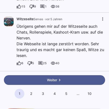
15
9
1
36
Witzeseite
Servas
·
vor 5 Jahren
Übrigens gehen mir auf der Witzeseite auch
Chats, Rollenspiele, Kashoot-Kram usw. auf die
Nerven.
Die Webseite ist lange zerstört worden. Sehr
traurig und es macht gar keinen Spaß, Witze zu
lesen.
6
5
25
40
Weiter
1
2
3
4
5
…
10