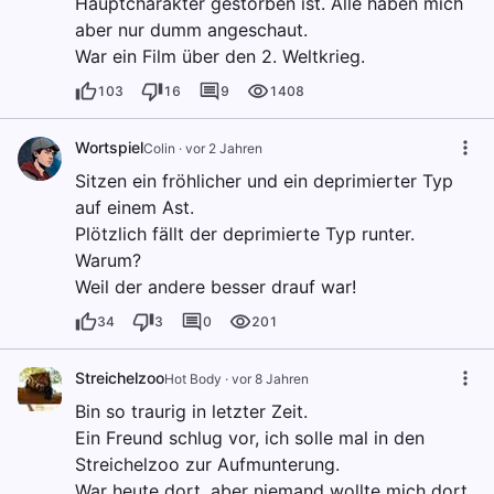
Hauptcharakter gestorben ist. Alle haben mich
aber nur dumm angeschaut.
War ein Film über den 2. Weltkrieg.
103
16
9
1408
Wortspiel
Colin
·
vor 2 Jahren
Sitzen ein fröhlicher und ein deprimierter Typ
auf einem Ast.
Plötzlich fällt der deprimierte Typ runter.
Warum?
Weil der andere besser drauf war!
34
3
0
201
Streichelzoo
Hot Body
·
vor 8 Jahren
Bin so traurig in letzter Zeit.
Ein Freund schlug vor, ich solle mal in den
Streichelzoo zur Aufmunterung.
War heute dort, aber niemand wollte mich dort