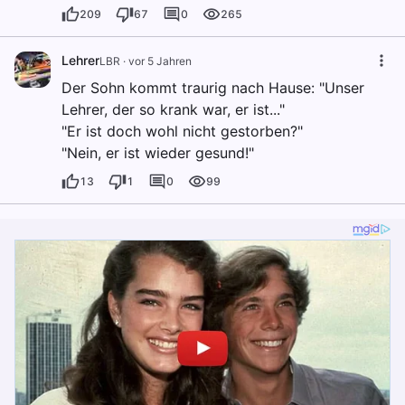
209
67
0
265
Lehrer
LBR
·
vor 5 Jahren
Der Sohn kommt traurig nach Hause: "Unser
Lehrer, der so krank war, er ist..."
"Er ist doch wohl nicht gestorben?"
"Nein, er ist wieder gesund!"
13
1
0
99