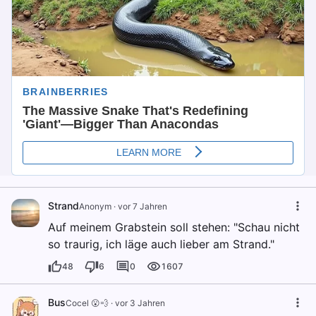
Strand
Anonym
·
vor 7 Jahren
Auf meinem Grabstein soll stehen: "Schau nicht
so traurig, ich läge auch lieber am Strand."
48
6
0
1607
Bus
Cocel 😮💨
·
vor 3 Jahren