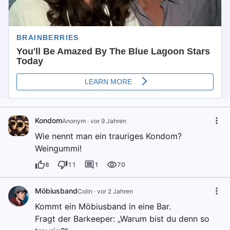
Kondom
Anonym
·
vor 9 Jahren
Wie nennt man ein trauriges Kondom?
Weingummi!
8
11
1
70
Möbiusband
Colin
·
vor 2 Jahren
Kommt ein Möbiusband in eine Bar.
Fragt der Barkeeper: „Warum bist du denn so