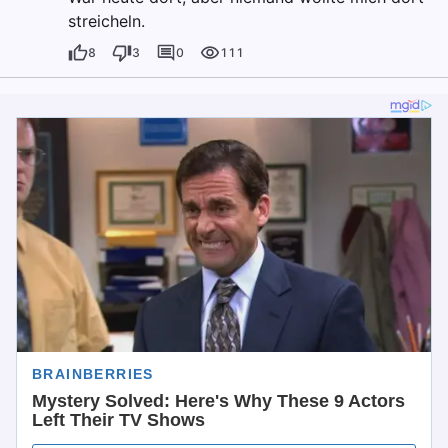
streicheln.
8
3
0
111