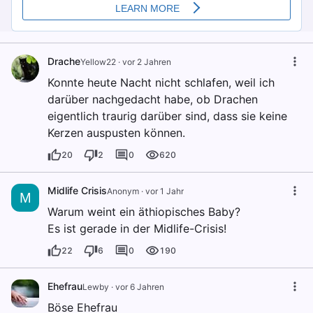
Drache
Yellow22
·
vor 2 Jahren
Konnte heute Nacht nicht schlafen, weil ich
darüber nachgedacht habe, ob Drachen
eigentlich traurig darüber sind, dass sie keine
Kerzen auspusten können.
20
2
0
620
Midlife Crisis
Anonym
·
vor 1 Jahr
M
Warum weint ein äthiopisches Baby?
Es ist gerade in der Midlife-Crisis!
22
6
0
190
Ehefrau
Lewby
·
vor 6 Jahren
Böse Ehefrau