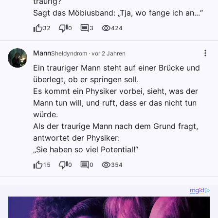
traurig?“
Sagt das Möbiusband: „Tja, wo fange ich an...“
32
0
3
424
Mann
Sheldyndrom
·
vor 2 Jahren
Ein trauriger Mann steht auf einer Brücke und
überlegt, ob er springen soll.
Es kommt ein Physiker vorbei, sieht, was der
Mann tun will, und ruft, dass er das nicht tun
würde.
Als der traurige Mann nach dem Grund fragt,
antwortet der Physiker:
„Sie haben so viel Potential!“
15
0
0
354