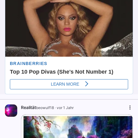
Realität
beowulf18
·
vor 1 Jahr