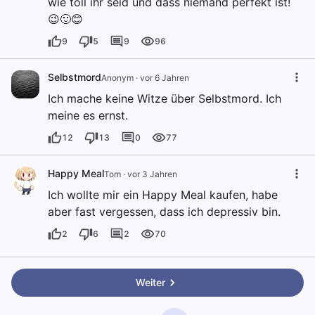
wie toll ihr seid und dass niemand perfekt ist!
😉🙂😊
9
5
9
96
Selbstmord
Anonym
·
vor 6 Jahren
Ich mache keine Witze über Selbstmord. Ich
meine es ernst.
12
13
0
77
Happy Meal
Tom
·
vor 3 Jahren
Ich wollte mir ein Happy Meal kaufen, habe
aber fast vergessen, dass ich depressiv bin.
2
6
2
70
Weiter