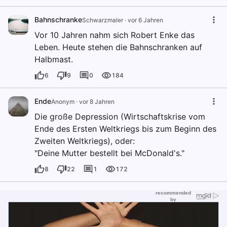
Bahnschranke
Schwarzmaler
·
vor 6 Jahren
Vor 10 Jahren nahm sich Robert Enke das
Leben. Heute stehen die Bahnschranken auf
Halbmast.
6
9
0
184
Ende
Anonym
·
vor 8 Jahren
Die große Depression (Wirtschaftskrise vom
Ende des Ersten Weltkriegs bis zum Beginn des
Zweiten Weltkriegs), oder:
"Deine Mutter bestellt bei McDonald's."
8
22
1
172