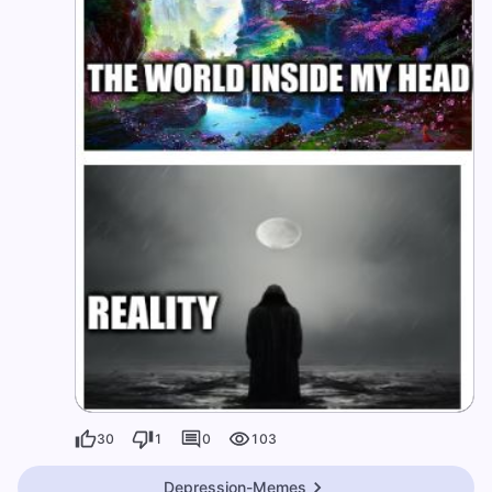
30
1
0
103
Depression-Memes