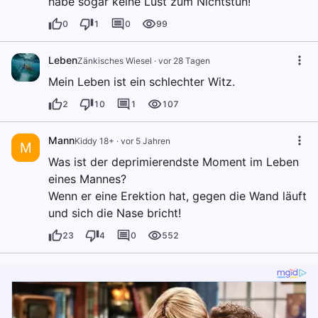
habe sogar keine Lust zum Nichtstun!
0
1
0
99
Leben
Zänkisches Wiesel
·
vor 28 Tagen
Mein Leben ist ein schlechter Witz.
2
10
1
107
Mann
Kiddy 18+
·
vor 5 Jahren
M
Was ist der deprimierendste Moment im Leben
eines Mannes?
Wenn er eine Erektion hat, gegen die Wand läuft
und sich die Nase bricht!
23
4
0
552