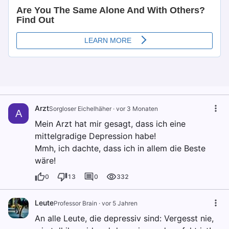
Arzt
Sorgloser Eichelhäher
·
vor 3 Monaten
A
Mein Arzt hat mir gesagt, dass ich eine
mittelgradige Depression habe!
Mmh, ich dachte, dass ich in allem die Beste
wäre!
0
13
0
332
Leute
Professor Brain
·
vor 5 Jahren
An alle Leute, die depressiv sind: Vergesst nie,