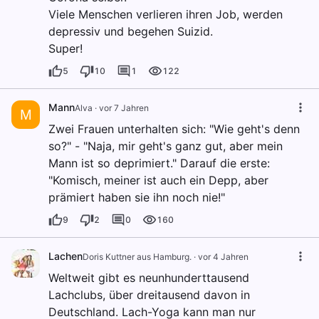
Viele Menschen verlieren ihren Job, werden
depressiv und begehen Suizid.
Super!
5
10
1
122
Mann
Alva
·
vor 7 Jahren
M
Zwei Frauen unterhalten sich: "Wie geht's denn
so?" - "Naja, mir geht's ganz gut, aber mein
Mann ist so deprimiert." Darauf die erste:
"Komisch, meiner ist auch ein Depp, aber
prämiert haben sie ihn noch nie!"
9
2
0
160
Lachen
Doris Kuttner aus Hamburg.
·
vor 4 Jahren
Weltweit gibt es neunhunderttausend
Lachclubs, über dreitausend davon in
Deutschland. Lach-Yoga kann man nur