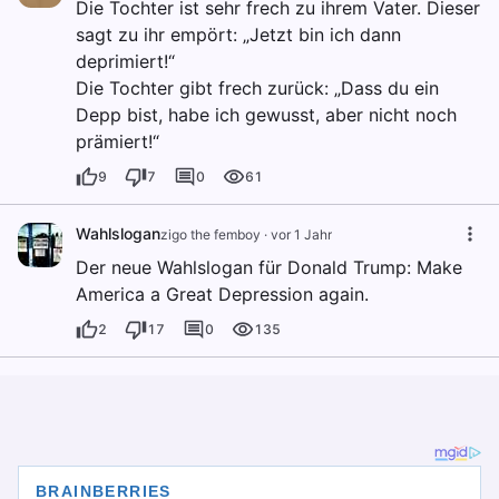
Die Tochter ist sehr frech zu ihrem Vater. Dieser
sagt zu ihr empört: „Jetzt bin ich dann
deprimiert!“
Die Tochter gibt frech zurück: „Dass du ein
Depp bist, habe ich gewusst, aber nicht noch
prämiert!“
9
7
0
61
Wahlslogan
zigo the femboy
·
vor 1 Jahr
Der neue Wahlslogan für Donald Trump: Make
America a Great Depression again.
2
17
0
135