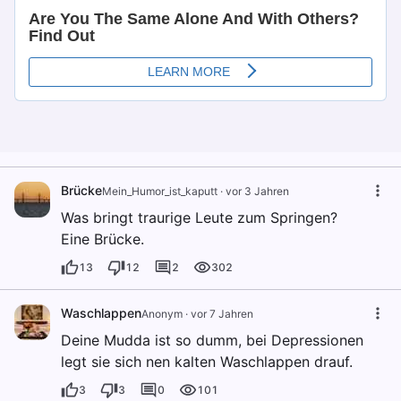
Brücke
Mein_Humor_ist_kaputt
·
vor 3 Jahren
Was bringt traurige Leute zum Springen?
Eine Brücke.
13
12
2
302
Waschlappen
Anonym
·
vor 7 Jahren
Deine Mudda ist so dumm, bei Depressionen
legt sie sich nen kalten Waschlappen drauf.
3
3
0
101