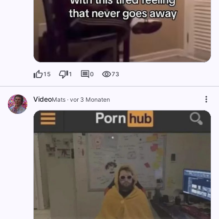
15
1
0
73
Video
Mats
·
vor 3 Monaten