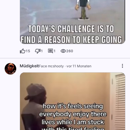
15
1
1
260
Müdigkeit
Face mcshooty
·
vor 11 Monaten