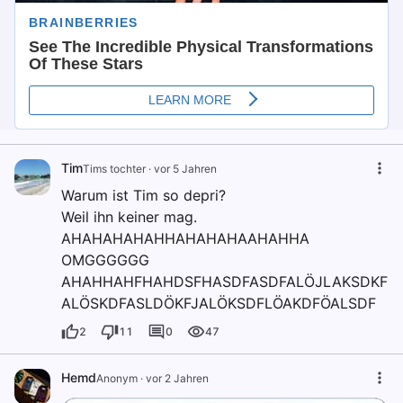
Tim
Tims tochter
·
vor 5 Jahren
Warum ist Tim so depri?
Weil ihn keiner mag.
AHAHAHAHAHHAHAHAHAAHAHHA
OMGGGGGG
AHAHHAHFHAHDSFHASDFASDFALÖJLAKSDKF
ALÖSKDFASLDÖKFJALÖKSDFLÖAKDFÖALSDF
2
11
0
47
Hemd
Anonym
·
vor 2 Jahren