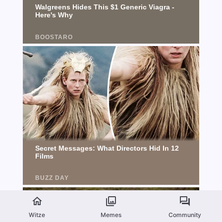
Witze
Memes
Community