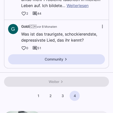
Leben auf. Ich bildete…
Weiterlesen
2
44
Goldi🇨🇭
vor 8 Monaten
G
Was ist das traurigste, schockierendste,
depressivste Lied, das ihr kennt?
0
51
Community
Weiter
1
2
3
4