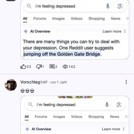
33
1
2
142
Vorschlag
SWF
·
vor 1 Jahr
💀💀💀