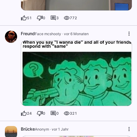
51
0
3
772
Freund
Face mcshooty
·
vor 6 Monaten
24
0
0
321
Brücke
Anonym
·
vor 1 Jahr