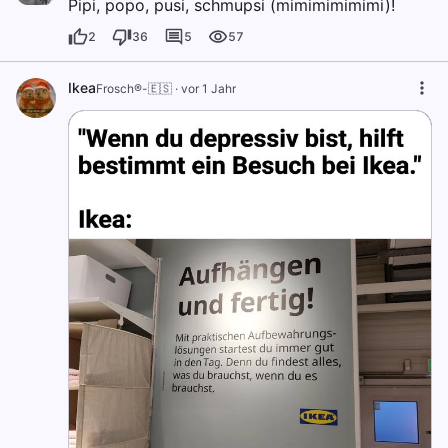
Pipi, popo, pusi, schmupsi (mimimimimimi)!
2
36
5
57
Ikea
Frosch®-🇪🇸
·
vor 1 Jahr