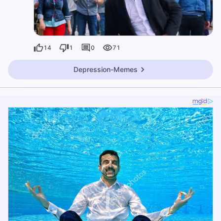
14
1
0
71
Depression-Memes