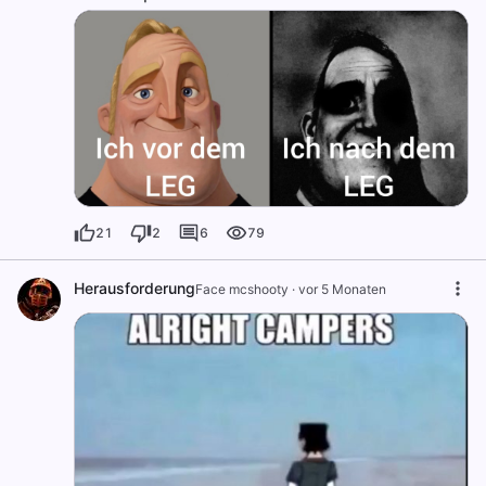
21
2
6
79
Herausforderung
Face mcshooty
·
vor 5 Monaten