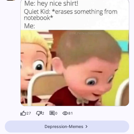
27
2
0
81
Depression-Memes