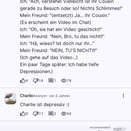
Ich: "Ach, verstehe! Vielleicht ist ihr Cousin
gerade zu Besuch oder so! Nichts Schlimmes!"
Mein Freund: "(entsetzt) Ja... ihr Cousin."
(Es erscheint ein Video im Chat)
Ich: "Oh, sie hat ein Video geschickt!"
Mein Freund: "Nein, Bro, tu das nicht!!"
Ich: "Hä, wieso? Ist doch nur ihr..."
Mein Freund: "NEIN, TU'S NICHT!!!"
(Ich gehe auf das Video...)
Ein paar Tage später: Ich habe tiefe
Depressionen.)
4
14
1
79
Charlie
Anonym
·
vor 3 Jahren
Charlie ist depressiv :(
0
11
2
56