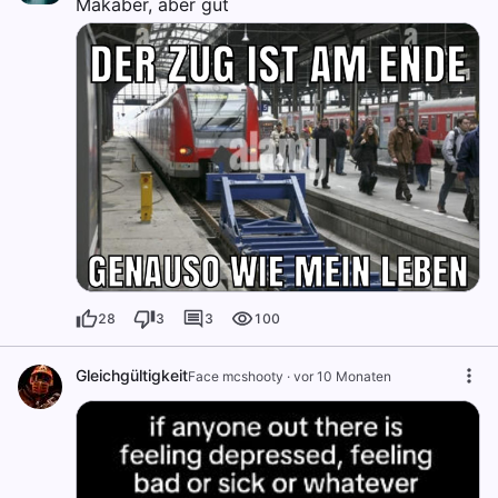
Makaber, aber gut
28
3
3
100
Gleichgültigkeit
Face mcshooty
·
vor 10 Monaten