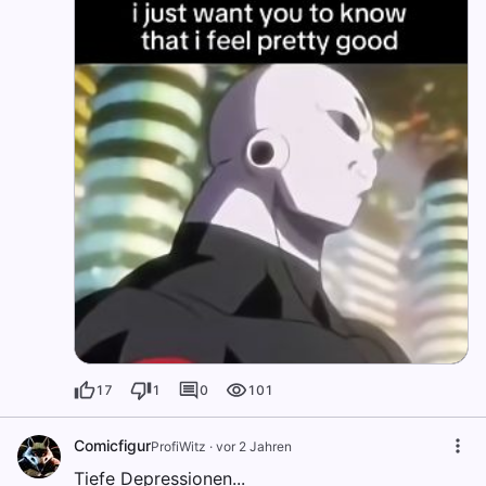
17
1
0
101
Comicfigur
ProfiWitz
·
vor 2 Jahren
Tiefe Depressionen...