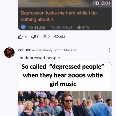
14
1
0
253
2000er
Face mcshooty
·
vor 11 Monaten
I'm depressed people