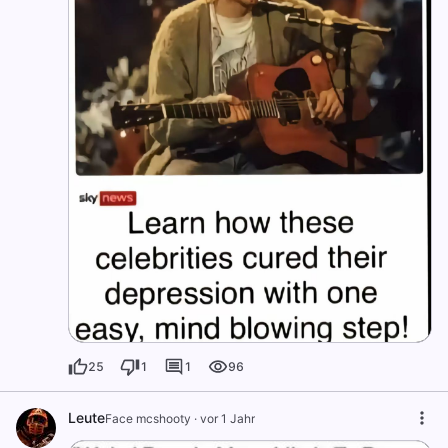
25
1
1
96
Leute
Face mcshooty
·
vor 1 Jahr