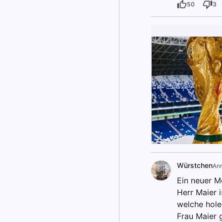
50
3
Würstchen
An
Ein neuer M
Herr Maier 
welche hole
Frau Maier 