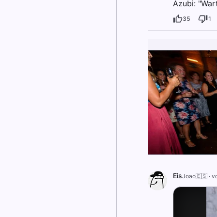
Azubi: "Wart
35
1
Eis
Joao🇪🇸
·
vo