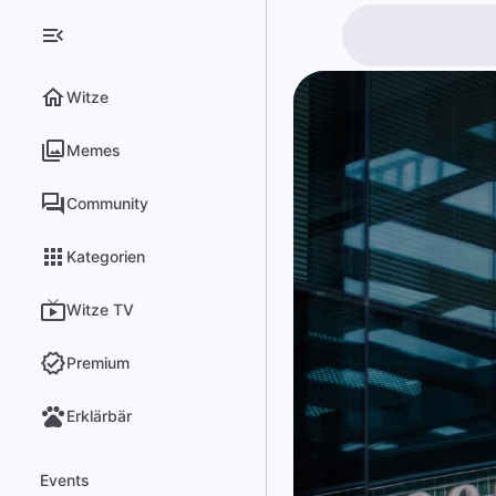
Witze
Memes
Community
Kategorien
Witze TV
Premium
Erklärbär
Events