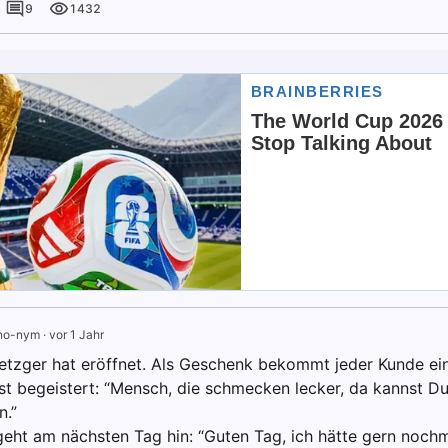
9
1432
no-nym
·
vor 1 Jahr
etzger hat eröffnet. Als Geschenk bekommt jeder Kunde ei
ist begeistert: “Mensch, die schmecken lecker, da kannst D
n.”
geht am nächsten Tag hin: “Guten Tag, ich hätte gern noch