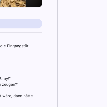
 die Eingangstür
Baby!“
zu zeugen?“
t wäre, dann hätte