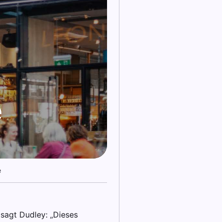
e
e
 sagt Dudley: „Dieses