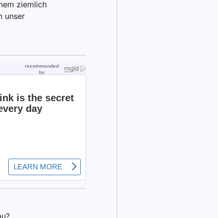
inem ziemlich
n unser
au?