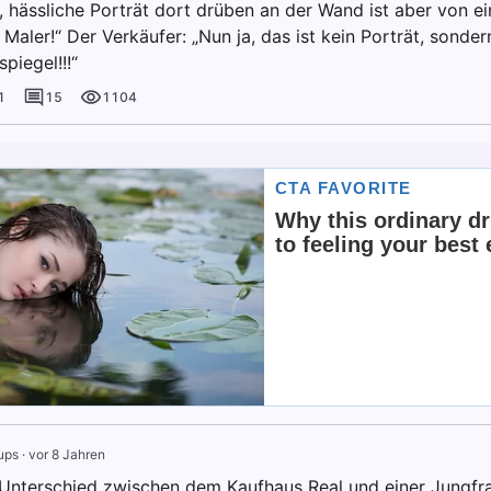
 hässliche Porträt dort drüben an der Wand ist aber von e
aler!“ Der Verkäufer: „Nun ja, das ist kein Porträt, sonder
piegel!!!“
1
15
1104
ups
·
vor 8 Jahren
 Unterschied zwischen dem Kaufhaus Real und einer Jungfr