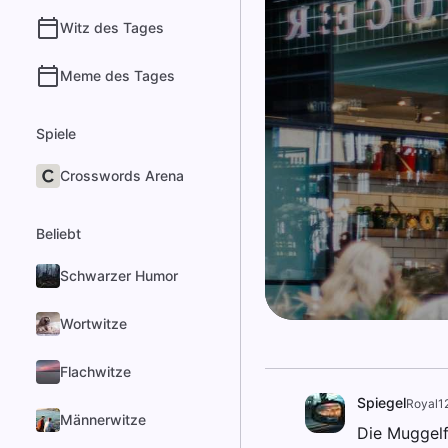
Witz des Tages
Meme des Tages
Spiele
Crosswords Arena
Beliebt
Schwarzer Humor
Wortwitze
Flachwitze
Spiegel
Royal1
Männerwitze
Die Muggelf