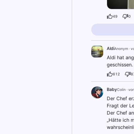
49
0
Aldi
Anonym
·
v
Aldi hat an
geschissen.
612
8
Baby
Colin
·
vor
Der Chef er
Fragt der Le
Der Chef an
„Hätte ich 
wahrscheinl