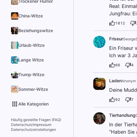
Trockener Humor
Real: Einmal 
Jungfrau: Ei
China-Witze
1812
Beziehungswitze
Friseur
George
Urlaub-Witze
Ein Friseur 
Ich war 3 J
Lange Witze
66
4
Trump-Witze
Laden
Anonym
Sommer-Witze
Deine Mudda
92
7
Alle Kategorien
Tierhandlung
Häufig gestellte Fragen (FAQ)
In der Tierh
Datenschutz
Impressum
Datenschutzeinstellungen
"Haben Sie 