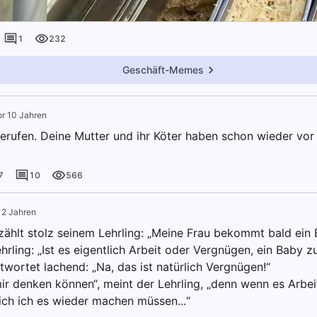
1
232
Geschäft-Memes
or 10 Jahren
gerufen. Deine Mutter und ihr Köter haben schon wieder vor
7
10
566
 2 Jahren
zählt stolz seinem Lehrling: „Meine Frau bekommt bald ein 
hrling: „Ist es eigentlich Arbeit oder Vergnügen, ein Baby 
twortet lachend: „Na, das ist natürlich Vergnügen!“
mir denken können“, meint der Lehrling, „denn wenn es Arbei
ich ich es wieder machen müssen...“