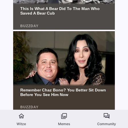
Witze
Memes
Community