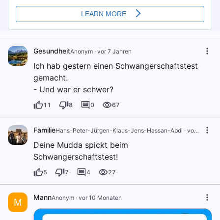
Gesundheit
Anonym
·
vor 7 Jahren
Ich hab gestern einen Schwangerschaftstest
gemacht.
- Und war er schwer?
11
8
0
67
Familie
Hans-Peter-Jürgen-Klaus-Jens-Hassan-Abdi
·
vor 2 Jahren
Deine Mudda spickt beim
Schwangerschaftstest!
5
7
4
27
Mann
Anonym
·
vor 10 Monaten
M