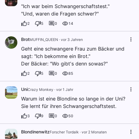
"Ich war beim Schwangerschaftstest."
"Und, waren die Fragen schwer?"
2
5
0
14
Brot
MUFFIN_QUEEN
·
vor 3 Jahren
Geht eine schwangere Frau zum Bäcker und
sagt: "Ich bekomme ein Brot."
Der Bäcker: "Wo gibt's denn sowas?"
2
5
0
85
Uni
Crazy Monkey
·
vor 1 Jahr
Warum ist eine Blondine so lange in der Uni?
Sie lernt für ihren Schwangerschaftstest.
3
9
0
50
Blondinenwitz
Forscher Tordalk
·
vor 2 Monaten