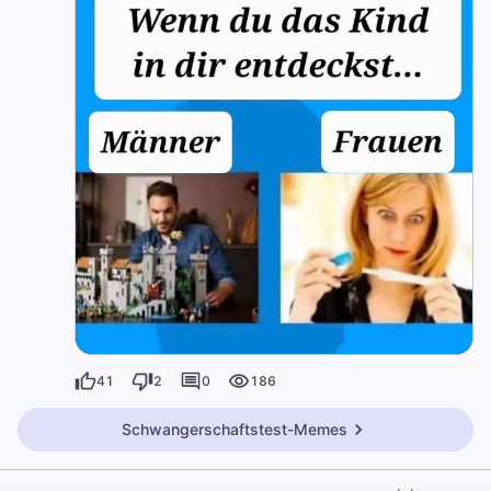
41
2
0
186
Schwangerschaftstest-Memes