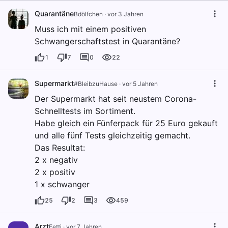
Quarantäne
Bdölfchen
·
vor 3 Jahren
Muss ich mit einem positiven
Schwangerschaftstest in Quarantäne?
1
7
0
22
Supermarkt
#BleibzuHause
·
vor 5 Jahren
Der Supermarkt hat seit neustem Corona-
Schnelltests im Sortiment.
Habe gleich ein Fünferpack für 25 Euro gekauft
und alle fünf Tests gleichzeitig gemacht.
Das Resultat:
2 x negativ
2 x positiv
1 x schwanger
25
2
3
459
Arzt
Fetti
·
vor 7 Jahren