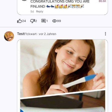
24
2
1
99
Test
F!ckwart
·
vor 2 Jahren