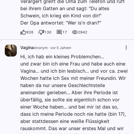
Verärgert greift die Oma zum Telefon und ruft
bei ihrem Gatten an und sagt: "Du altes
Schwein, ich krieg ein Kind von dir!"
Der Opa antwortet: "Wer is'n dran?"
926
130
17
2942
Vagina
Anonym
·
vor 5 Jahren
Hi, ich hab ein kleines Problemchen...
und zwar bin ich eine Frau und habe auch eine
Vagina... und ich bin lesbisch... und vor ca. zwei
Wochen hatte ich Sex mit meiner Freundin. Wir
haben da nur unsere Geschlechtsteile
aneinander gerieben... Aber ihre Periode ist
überfällig, sie sollte sie eigentlich schon vor
einer Woche haben... und bei mir ist das so,
dass ich meine Periode noch nie hatte (bin 17),
aber stattdessen eine weiße Flüssigkeit
rauskommt. Das war unser erstes Mal und wir