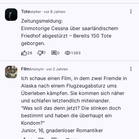
Tote
statler
·
vor 8 Jahren
Zeitungsmeldung:
Einmotorige Cessna über saarländischem
Friedhof abgestürzt – Bereits 150 Tote
geborgen.
28
7
0
1393
Film
Anonym
·
vor 2 Jahren
Ich schaue einen Film, in dem zwei Fremde in
Alaska nach einem Flugzeugabsturz ums
Überleben kämpfen. Sie kommen sich näher
und schlafen letztendlich miteinander.
"Was soll das denn jetzt? Die stinken doch
bestimmt und haben die überhaupt ein
Kondom?"
Junior, 16, gnadenloser Romantiker