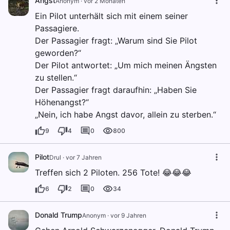
Angst
Anonym
·
vor 2 Monaten
Ein Pilot unterhält sich mit einem seiner
Passagiere.
Der Passagier fragt: „Warum sind Sie Pilot
geworden?“
Der Pilot antwortet: „Um mich meinen Ängsten
zu stellen.“
Der Passagier fragt daraufhin: „Haben Sie
Höhenangst?“
„Nein, ich habe Angst davor, allein zu sterben.“
9
4
0
800
Pilot
Drul
·
vor 7 Jahren
Treffen sich 2 Piloten. 256 Tote! 😂😂😂
6
2
0
34
Donald Trump
Anonym
·
vor 9 Jahren