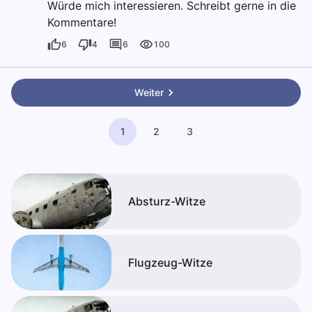
Würde mich interessieren. Schreibt gerne in die
Kommentare!
6
4
6
100
Weiter
1
2
3
Absturz-Witze
Flugzeug-Witze