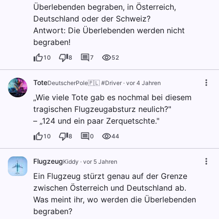
Überlebenden begraben, in Österreich,
Deutschland oder der Schweiz?
Antwort: Die Überlebenden werden nicht
begraben!
10
8
7
52
Tote
DeutscherPole🇵🇱 #Driver
·
vor 4 Jahren
„Wie viele Tote gab es nochmal bei diesem
tragischen Flugzeugabsturz neulich?"
– „124 und ein paar Zerquetschte."
10
8
0
44
Flugzeug
Kiddy
·
vor 5 Jahren
Ein Flugzeug stürzt genau auf der Grenze
zwischen Österreich und Deutschland ab.
Was meint ihr, wo werden die Überlebenden
begraben?