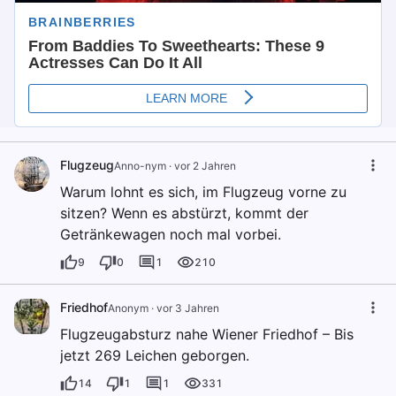
Flugzeug
Anno-nym
·
vor 2 Jahren
Warum lohnt es sich, im Flugzeug vorne zu
sitzen? Wenn es abstürzt, kommt der
Getränkewagen noch mal vorbei.
9
0
1
210
Friedhof
Anonym
·
vor 3 Jahren
Flugzeugabsturz nahe Wiener Friedhof – Bis
jetzt 269 Leichen geborgen.
14
1
1
331