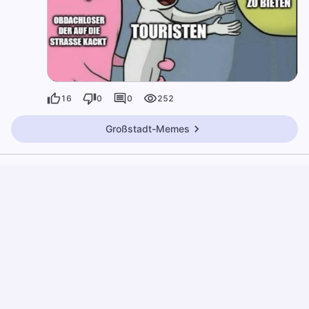
16
0
0
252
Großstadt-Memes