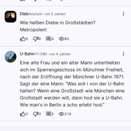
Dieb
Anonym
·
vor 3 Jahren
Wie heißen Diebe in Großstädten?
Metropolen!
5
8
4
80
U-Bahn
111 080
·
vor 4 Jahren
Eine alte Frau und ein alter Mann unterhielten
sich im Sperrengeschoss im Münchner Freiheit,
nach der Eröffnung der Münchner U-Bahn 1971.
Sagt der eine Mann: "Was soll i von der U-Bahn
halten? Wenn eine Großstadt wie München eine
Großstadt werden will, dann hod sie a U-Bahn.
Wie man's in Berlin a scho erlebt hod."
2
3
5
216