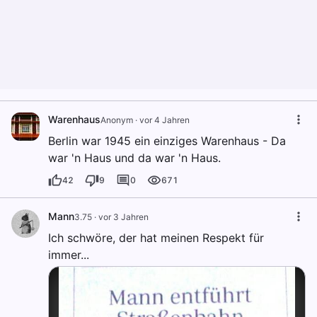
Warenhaus
Anonym
·
vor 4 Jahren
Berlin war 1945 ein einziges Warenhaus - Da
war 'n Haus und da war 'n Haus.
42
9
0
671
Mann
3.75
·
vor 3 Jahren
Ich schwöre, der hat meinen Respekt für
immer...