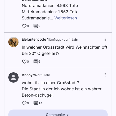
Nordramadanien: 4.993 Tote
Mittelramadanien: 1.553 Tote
Südramadanie…
Weiterlesen
0
2
Elefantencode_1
Umfrage ·
vor 1 Jahr
In welcher Grossstadt wird Weihnachten oft
bei 30° C gefeiert?
0
6
Anonym
vor 1 Jahr
wohnt ihr in einer Großstadt?
Die Stadt in der ich wohne ist ein wahrer
Beton-dschugel.
0
14
Community