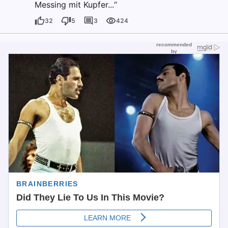
Messing mit Kupfer...“
32
5
3
424