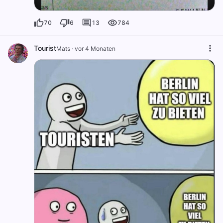
70
6
13
784
Tourist
Mats
·
vor 4 Monaten