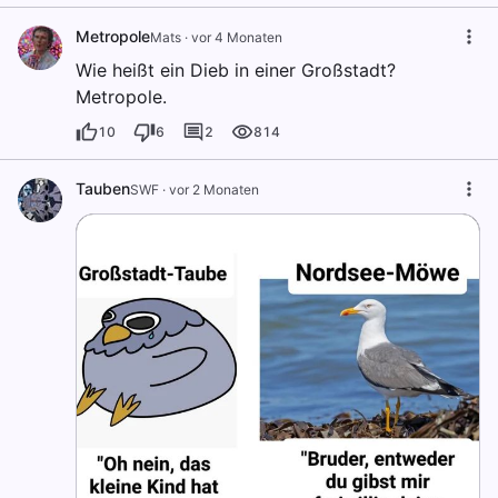
Metropole
Mats
·
vor 4 Monaten
Wie heißt ein Dieb in einer Großstadt?
Metropole.
10
6
2
814
Tauben
SWF
·
vor 2 Monaten