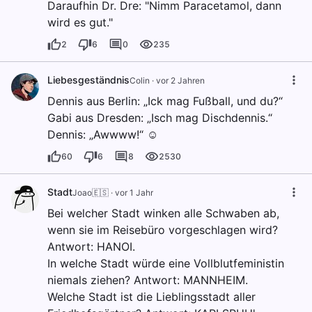
Daraufhin Dr. Dre: "Nimm Paracetamol, dann
wird es gut."
2
6
0
235
Liebesgeständnis
Colin
·
vor 2 Jahren
Dennis aus Berlin: „Ick mag Fußball, und du?“
Gabi aus Dresden: „Isch mag Dischdennis.“
Dennis: „Awwww!“ ☺️
60
6
8
2530
Stadt
Joao🇪🇸
·
vor 1 Jahr
Bei welcher Stadt winken alle Schwaben ab,
wenn sie im Reisebüro vorgeschlagen wird?
Antwort: HANOI.
In welche Stadt würde eine Vollblutfeministin
niemals ziehen? Antwort: MANNHEIM.
Welche Stadt ist die Lieblingsstadt aller