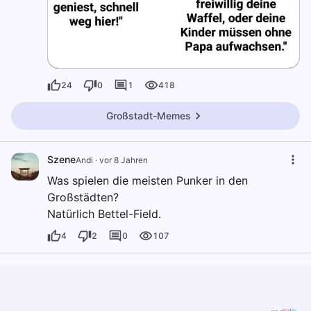
24
0
1
418
Großstadt-Memes
Szene
Andi
·
vor 8 Jahren
Was spielen die meisten Punker in den
Großstädten?
Natürlich Bettel-Field.
4
2
0
107