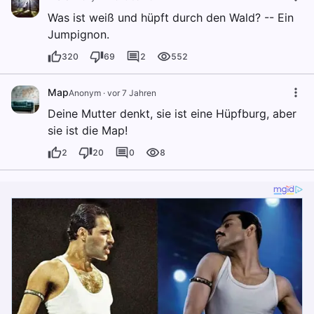
Was ist weiß und hüpft durch den Wald? -- Ein
Jumpignon.
320
69
2
552
Map
Anonym
·
vor 7 Jahren
Deine Mutter denkt, sie ist eine Hüpfburg, aber
sie ist die Map!
2
20
0
8