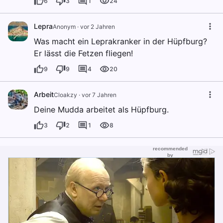
6
3
1
24
Lepra
Anonym
·
vor 2 Jahren
Was macht ein Leprakranker in der Hüpfburg?
Er lässt die Fetzen fliegen!
9
9
4
20
Arbeit
Cloakzy
·
vor 7 Jahren
Deine Mudda arbeitet als Hüpfburg.
3
2
1
8