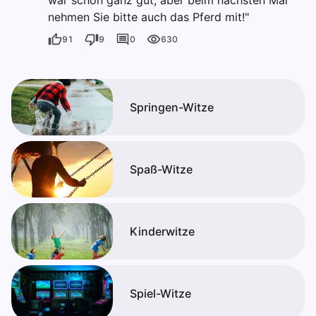
war schon ganz gut, aber beim nächsten Mal
nehmen Sie bitte auch das Pferd mit!"
91
9
0
630
Springen-Witze
Spaß-Witze
Kinderwitze
Spiel-Witze