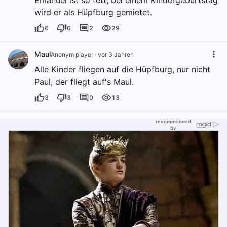
Emanuel ist so fett, bei einem Kindergeburtstag
wird er als Hüpfburg gemietet.
6
6
2
29
Maul
Anonym player
·
vor 3 Jahren
Alle Kinder fliegen auf die Hüpfburg, nur nicht
Paul, der fliegt auf's Maul.
3
3
0
13