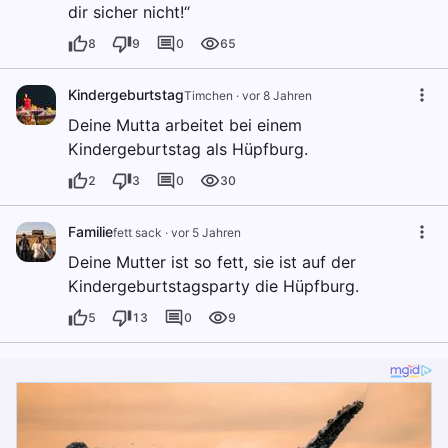
dir sicher nicht!“
8
9
0
65
Kindergeburtstag
Timchen
·
vor 8 Jahren
Deine Mutta arbeitet bei einem
Kindergeburtstag als Hüpfburg.
2
3
0
30
Familie
fett sack
·
vor 5 Jahren
Deine Mutter ist so fett, sie ist auf der
Kindergeburtstagsparty die Hüpfburg.
5
13
0
9