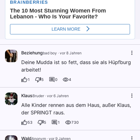
Beziehung
bad boy
·
vor 8 Jahren
Deine Mudda ist so fett, dass sie als Hüpfburg
arbeitet!
1
5
0
4
Klaus
Bruder
·
vor 6 Jahren
Alle Kinder rennen aus dem Haus, außer Klaus,
der SPRINGT raus.
53
5
1
730
Wald
Anonym
·
vor 9 Jahren