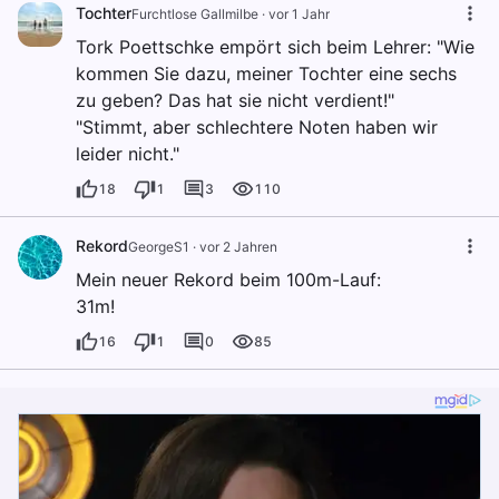
Tochter
Furchtlose Gallmilbe
·
vor 1 Jahr
Tork Poettschke empört sich beim Lehrer: "Wie
kommen Sie dazu, meiner Tochter eine sechs
zu geben? Das hat sie nicht verdient!"
"Stimmt, aber schlechtere Noten haben wir
leider nicht."
18
1
3
110
Rekord
GeorgeS1
·
vor 2 Jahren
Mein neuer Rekord beim 100m-Lauf:
31m!
16
1
0
85