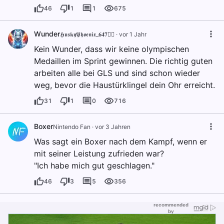
46
1
1
675
Wunder
𝕳𝖚𝖘𝖐𝖞𝕻𝖍𝖔𝖊𝖓𝖎𝖝_𝟔𝟒𝟕🐦‍🔥
·
vor 1 Jahr
Kein Wunder, dass wir keine olympischen
Medaillen im Sprint gewinnen. Die richtig guten
arbeiten alle bei GLS und sind schon wieder
weg, bevor die Haustürklingel dein Ohr erreicht.
31
1
0
716
Boxer
Nintendo Fan
·
vor 3 Jahren
Was sagt ein Boxer nach dem Kampf, wenn er
mit seiner Leistung zufrieden war?
"Ich habe mich gut geschlagen."
46
3
5
356