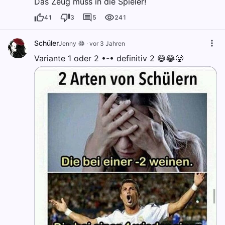
Das Zeug muss in die Spieler!
41
3
5
241
Schüler
Jenny 😂
·
vor 3 Jahren
Variante 1 oder 2 •-• definitiv 2 😅😂🥲