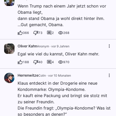
Wenn Trump nach einem Jahr jetzt schon vor
Obama liegt,
dann stand Obama ja wohl direkt hinter ihm.
...Gut gemacht, Obama.
366
73
2
268
Oliver Kahn
Anonym
·
vor 9 Jahren
Egal wie viel du kannst, Oliver Kahn mehr.
188
40
4
970
Herrenwitze
Colin
·
vor 10 Monaten
Klaus entdeckt in der Drogerie eine neue
Kondommarke: Olympia-Kondome.
Er kauft eine Packung und bringt sie stolz mit
zu seiner Freundin.
Die Freundin fragt: „Olympia-Kondome? Was ist
so besonders an denen?“