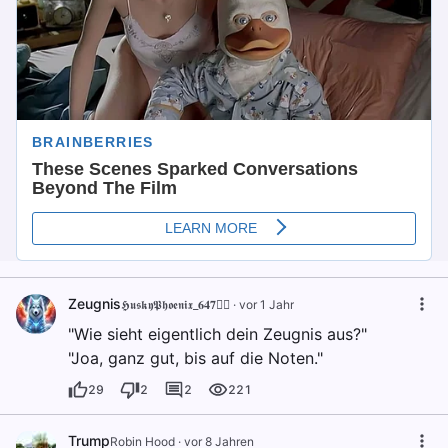
Zeugnis
𝕳𝖚𝖘𝖐𝖞𝕻𝖍𝖔𝖊𝖓𝖎𝖝_𝟔𝟒𝟕🐦‍🔥
·
vor 1 Jahr
"Wie sieht eigentlich dein Zeugnis aus?"
"Joa, ganz gut, bis auf die Noten."
29
2
2
221
Trump
Robin Hood
·
vor 8 Jahren