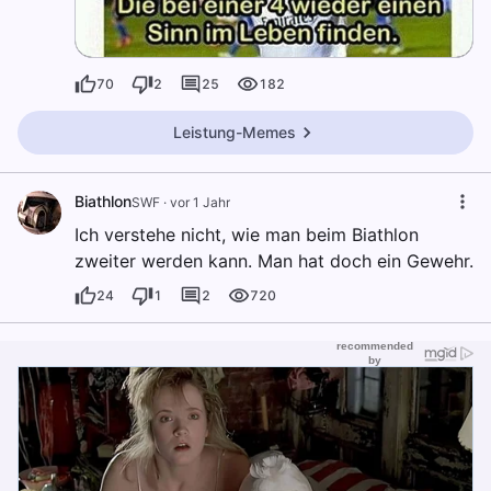
70
2
25
182
Leistung-Memes
Biathlon
SWF
·
vor 1 Jahr
Ich verstehe nicht, wie man beim Biathlon
zweiter werden kann. Man hat doch ein Gewehr.
24
1
2
720