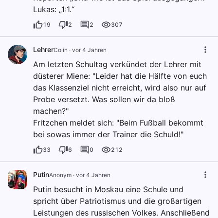
Lukas: „1:1.“
19
2
2
307
Lehrer
Colin
·
vor 4 Jahren
Am letzten Schultag verkündet der Lehrer mit
düsterer Miene: "Leider hat die Hälfte von euch
das Klassenziel nicht erreicht, wird also nur auf
Probe versetzt. Was sollen wir da bloß
machen?"
Fritzchen meldet sich: "Beim Fußball bekommt
bei sowas immer der Trainer die Schuld!"
33
6
0
212
Putin
Anonym
·
vor 4 Jahren
Putin besucht in Moskau eine Schule und
spricht über Patriotismus und die großartigen
Leistungen des russischen Volkes. Anschließend