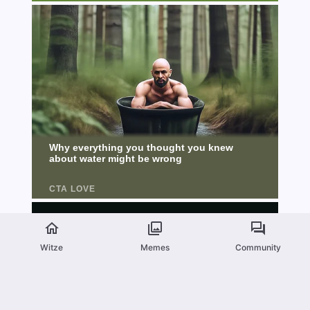
Witze
Memes
Community