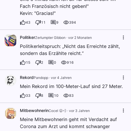
Fach Französisch nicht geben!"
Kevin: "Gracias!"
43
11
9
394
Politiker
Zerlumpter Gibbon
·
vor 2 Monaten
Politikerleitspruch: „Nicht das Erreichte zählt,
sondern das Erzählte reicht.“
15
2
0
916
Rekord
Pandopp
·
vor 4 Jahren
Mein Rekord im 100-Meter-Lauf sind 27 Meter.
33
8
10
83
Mitbewohnerin
Cocel 😮💨
·
vor 3 Jahren
Meine Mitbewohnerin geht mit Verdacht auf
Corona zum Arzt und kommt schwanger