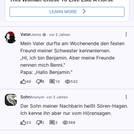
Vater
Jenny 😂
·
vor 3 Jahren
Mein Vater durfte am Wochenende den festen
Freund meiner Schwester kennenlernen.
„Hi, ich bin Benjamin. Aber meine Freunde
nennen mich Benni."
Papa: „Hallo Benjamin."
49
8
10
532
Sohn
Anonym
·
vor 3 Jahren
Der Sohn meiner Nachbarin heißt Sören-Hagen.
Ich kenne ihn aber nur vom Hörensagen.
23
2
3
368