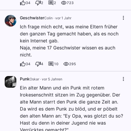
34
2
2
723
Geschwister
Colin
·
vor 1 Jahr
Ich frage mich echt, was meine Eltern früher
den ganzen Tag gemacht haben, als es noch
kein Internet gab.
Naja, meine 17 Geschwister wissen es auch
nicht.
34
4
10
295
Punk
Oskar
·
vor 5 Jahren
Ein alter Mann und ein Punk mit rotem
Irokesenschnitt sitzen im Zug gegenüber. Der
alte Mann starrt den Punk die ganze Zeit an.
Da wird es dem Punk zu blöd, und er pöbelt
den alten Mann an: "Ey Opa, was glotzt du so?
Hast du denn in deiner Jugend nie was
Verrücktes gemacht?"