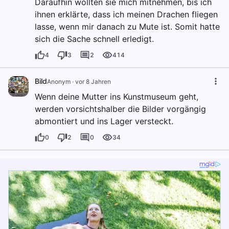
Daraufhin wollten sie mich mitnehmen, bis ich
ihnen erklärte, dass ich meinen Drachen fliegen
lasse, wenn mir danach zu Mute ist. Somit hatte
sich die Sache schnell erledigt.
4
3
2
414
Bild
Anonym
·
vor 8 Jahren
Wenn deine Mutter ins Kunstmuseum geht,
werden vorsichtshalber die Bilder vorgängig
abmontiert und ins Lager versteckt.
0
2
0
34