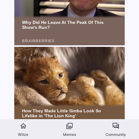
Witze
Memes
Community