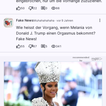
eingebrochen, nur um die Vorhänge zuzuziehen.
50
22
0
66
Fake News
Muhahahahaha
·
vor 9 Jahren
Wie heisst der Vorgang, wenn Melania von
Donald J. Trump einen Orgasmus bekommt?
Fake News!
55
67
5
341