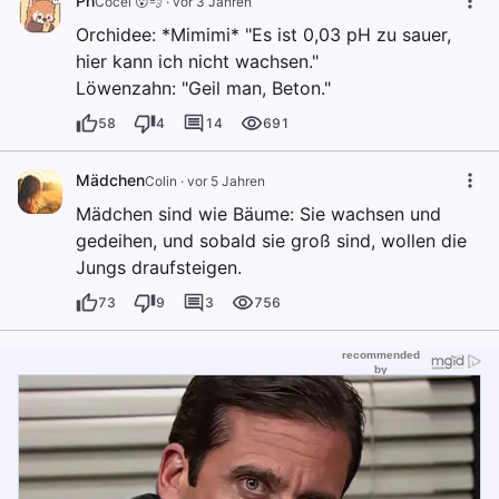
Ph
Cocel 😮💨
·
vor 3 Jahren
Orchidee: *Mimimi* "Es ist 0,03 pH zu sauer,
hier kann ich nicht wachsen."
Löwenzahn: "Geil man, Beton."
58
4
14
691
Mädchen
Colin
·
vor 5 Jahren
Mädchen sind wie Bäume: Sie wachsen und
gedeihen, und sobald sie groß sind, wollen die
Jungs draufsteigen.
73
9
3
756