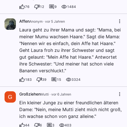
76
12
9
1484
Affen
Anonym
·
vor 5 Jahren
Laura geht zu ihrer Mama und sagt: "Mama, bei
meiner Mumu wachsen Haare." Sagt die Mama:
"Nennen wir es einfach, dein Affe hat Haare."
Geht Laura froh zu ihrer Schwester und sagt
gut gelaunt: "Mein Affe hat Haare." Antwortet
ihre Schwester: "Und meiner hat schon viele
Bananen verschluckt."
183
39
15
3324
Großziehen
Mutti
·
vor 6 Jahren
G
Ein kleiner Junge zu einer freundlichen älteren
Dame: "Nein, meine Mutti zieht mich nicht groß,
ich wachse schon von ganz alleine."
44
6
3
403