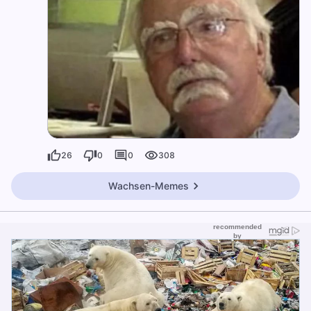
26
0
0
308
Wachsen-Memes