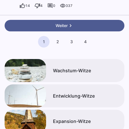
14
4
0
337
Weiter
1
2
3
4
Wachstum-Witze
Entwicklung-Witze
Expansion-Witze