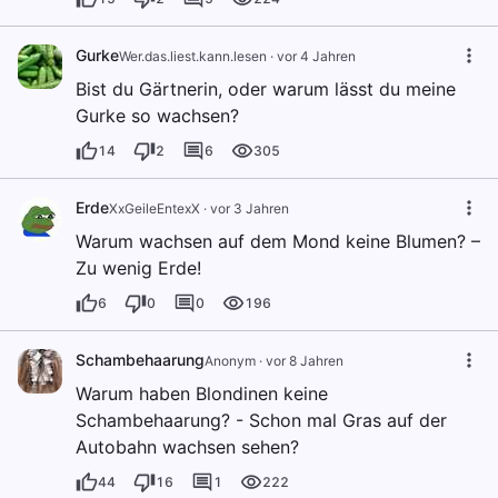
Gurke
Wer.das.liest.kann.lesen
·
vor 4 Jahren
Bist du Gärtnerin, oder warum lässt du meine
Gurke so wachsen?
14
2
6
305
Erde
XxGeileEntexX
·
vor 3 Jahren
Warum wachsen auf dem Mond keine Blumen? –
Zu wenig Erde!
6
0
0
196
Schambehaarung
Anonym
·
vor 8 Jahren
Warum haben Blondinen keine
Schambehaarung? - Schon mal Gras auf der
Autobahn wachsen sehen?
44
16
1
222