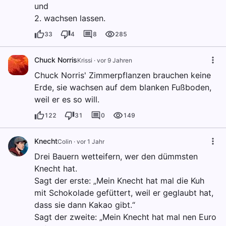
und
2. wachsen lassen.
33
4
8
285
Chuck Norris
Krissi
·
vor 9 Jahren
Chuck Norris' Zimmerpflanzen brauchen keine
Erde, sie wachsen auf dem blanken Fußboden,
weil er es so will.
122
31
0
149
Knecht
Colin
·
vor 1 Jahr
Drei Bauern wetteifern, wer den dümmsten
Knecht hat.
Sagt der erste: „Mein Knecht hat mal die Kuh
mit Schokolade gefüttert, weil er geglaubt hat,
dass sie dann Kakao gibt.“
Sagt der zweite: „Mein Knecht hat mal nen Euro