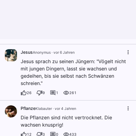
Jesus
Anonymus
·
vor 6 Jahren
Jesus sprach zu seinen Jüngern: "Vögelt nicht
mit jungen Dingern, lasst sie wachsen und
gedeihen, bis sie selbst nach Schwänzen
schreien."
26
9
1
261
Pflanze
Klabauter
·
vor 4 Jahren
Die Pflanzen sind nicht vertrocknet. Die
wachsen knusprig!
12
3
0
433