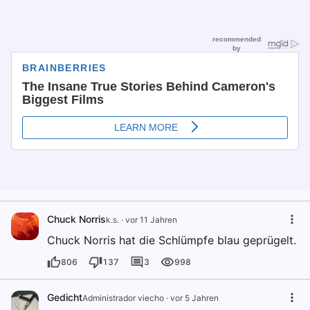
Chuck Norris
k.s.
·
vor 11 Jahren
Chuck Norris hat die Schlümpfe blau geprügelt.
806
137
3
998
Gedicht
Administrador viecho
·
vor 5 Jahren