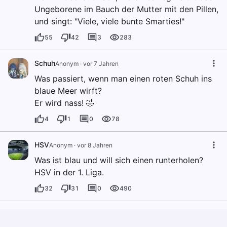
Ungeborene im Bauch der Mutter mit den Pillen,
und singt: "Viele, viele bunte Smarties!"
55
42
3
283
Schuh
Anonym
·
vor 7 Jahren
Was passiert, wenn man einen roten Schuh ins
blaue Meer wirft?
Er wird nass! 🤣
4
1
0
78
HSV
Anonym
·
vor 8 Jahren
Was ist blau und will sich einen runterholen?
HSV in der 1. Liga.
32
31
0
490