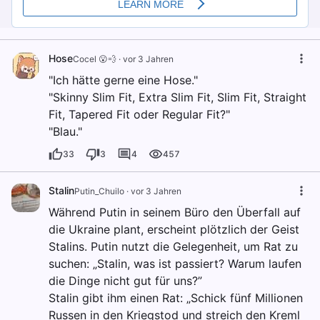
Hose
Cocel 😮💨
·
vor 3 Jahren
"Ich hätte gerne eine Hose."
"Skinny Slim Fit, Extra Slim Fit, Slim Fit, Straight
Fit, Tapered Fit oder Regular Fit?"
"Blau."
33
3
4
457
Stalin
Putin_Chuilo
·
vor 3 Jahren
Während Putin in seinem Büro den Überfall auf
die Ukraine plant, erscheint plötzlich der Geist
Stalins. Putin nutzt die Gelegenheit, um Rat zu
suchen: „Stalin, was ist passiert? Warum laufen
die Dinge nicht gut für uns?”
Stalin gibt ihm einen Rat: „Schick fünf Millionen
Russen in den Kriegstod und streich den Kreml