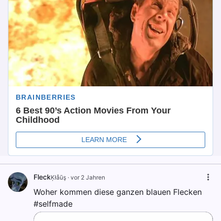
Fleck
Ķłåūş
·
vor 2 Jahren
Woher kommen diese ganzen blauen Flecken
#selfmade