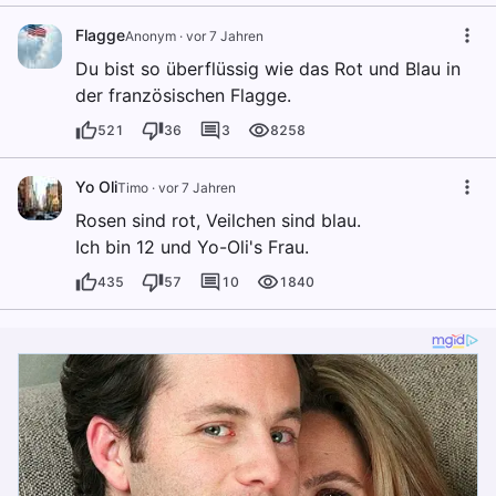
Flagge
Anonym
·
vor 7 Jahren
Du bist so überflüssig wie das Rot und Blau in
der französischen Flagge.
521
36
3
8258
Yo Oli
Timo
·
vor 7 Jahren
Rosen sind rot, Veilchen sind blau.
Ich bin 12 und Yo-Oli's Frau.
435
57
10
1840