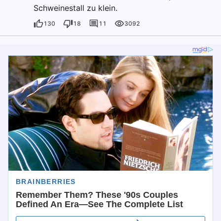
Schweinestall zu klein.
130
18
11
3092