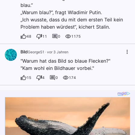
blau.”
„Warum blau?”, fragt Wladimir Putin.
„Ich wusste, dass du mit dem ersten Teil kein
Problem haben würdest“, kichert Stalin.
48
11
0
1175
Bild
GeorgeS1
·
vor 3 Jahren
"Warum hat das Bild so blaue Flecken?"
"Kam wohl ein Bildhauer vorbei."
15
4
0
174