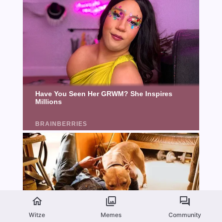
Witze
Memes
Community