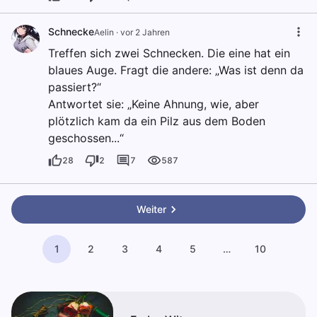
Schnecke
Aelin
·
vor 2 Jahren
Treffen sich zwei Schnecken. Die eine hat ein
blaues Auge. Fragt die andere: „Was ist denn da
passiert?“
Antwortet sie: „Keine Ahnung, wie, aber
plötzlich kam da ein Pilz aus dem Boden
geschossen...“
28
2
7
587
Weiter
1
2
3
4
5
…
10