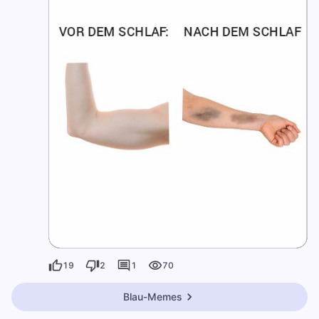
19
2
1
70
Blau-Memes