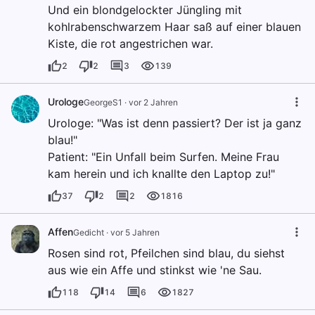
Und ein blondgelockter Jüngling mit
kohlrabenschwarzem Haar saß auf einer blauen
Kiste, die rot angestrichen war.
2
2
3
139
Urologe
GeorgeS1
·
vor 2 Jahren
Urologe: "Was ist denn passiert? Der ist ja ganz
blau!"
Patient: "Ein Unfall beim Surfen. Meine Frau
kam herein und ich knallte den Laptop zu!"
37
2
2
1816
Affen
Gedicht
·
vor 5 Jahren
Rosen sind rot, Pfeilchen sind blau, du siehst
aus wie ein Affe und stinkst wie 'ne Sau.
118
14
6
1827