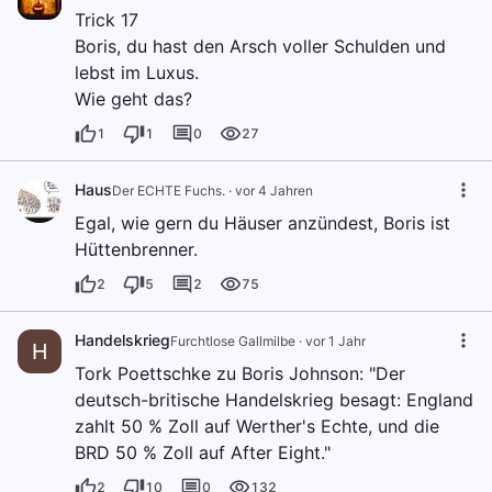
Trick 17
Boris, du hast den Arsch voller Schulden und
lebst im Luxus.
Wie geht das?
1
1
0
27
Haus
Der ECHTE Fuchs.
·
vor 4 Jahren
Egal, wie gern du Häuser anzündest, Boris ist
Hüttenbrenner.
2
5
2
75
Handelskrieg
Furchtlose Gallmilbe
·
vor 1 Jahr
H
Tork Poettschke zu Boris Johnson: "Der
deutsch-britische Handelskrieg besagt: England
zahlt 50 % Zoll auf Werther's Echte, und die
BRD 50 % Zoll auf After Eight."
2
10
0
132