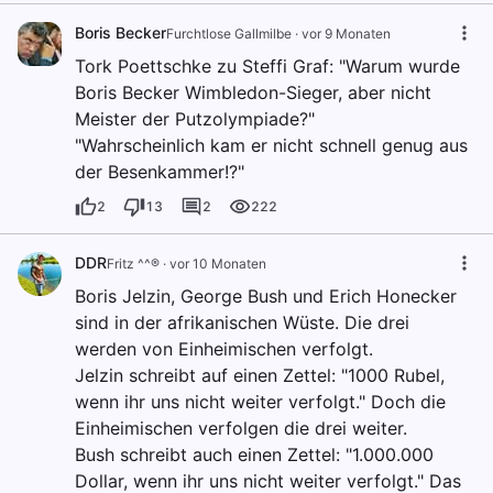
Boris Becker
Furchtlose Gallmilbe
·
vor 9 Monaten
Tork Poettschke zu Steffi Graf: "Warum wurde
Boris Becker Wimbledon-Sieger, aber nicht
Meister der Putzolympiade?"
"Wahrscheinlich kam er nicht schnell genug aus
der Besenkammer!?"
2
13
2
222
DDR
Fritz ^^®️
·
vor 10 Monaten
Boris Jelzin, George Bush und Erich Honecker
sind in der afrikanischen Wüste. Die drei
werden von Einheimischen verfolgt.
Jelzin schreibt auf einen Zettel: "1000 Rubel,
wenn ihr uns nicht weiter verfolgt." Doch die
Einheimischen verfolgen die drei weiter.
Bush schreibt auch einen Zettel: "1.000.000
Dollar, wenn ihr uns nicht weiter verfolgt." Das