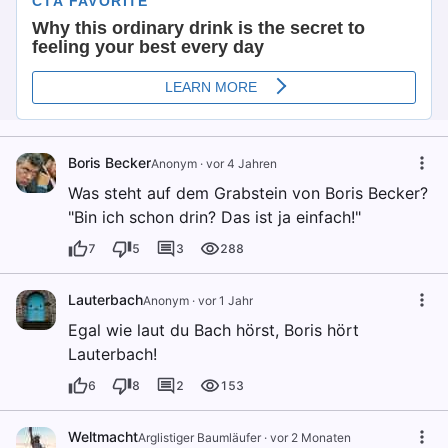
Boris Becker
Anonym
·
vor 4 Jahren
Was steht auf dem Grabstein von Boris Becker?
"Bin ich schon drin? Das ist ja einfach!"
7
5
3
288
Lauterbach
Anonym
·
vor 1 Jahr
Egal wie laut du Bach hörst, Boris hört
Lauterbach!
6
8
2
153
Weltmacht
Arglistiger Baumläufer
·
vor 2 Monaten