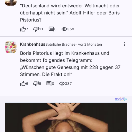
"Deutschland wird entweder Weltmacht oder
überhaupt nicht sein." Adolf Hitler oder Boris
Pistorius?
7
11
0
359
Krankenhaus
Spärliche Brachse
·
vor 2 Monaten
Boris Pistorius liegt im Krankenhaus und
bekommt folgendes Telegramm:
„Wünschen gute Genesung mit 228 gegen 37
Stimmen. Die Fraktion!“
6
9
0
337