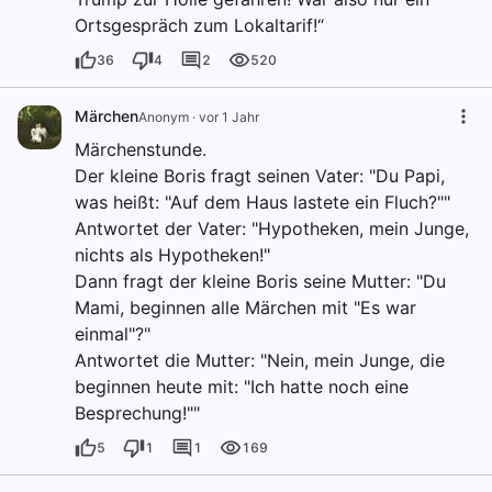
Ortsgespräch zum Lokaltarif!“
36
4
2
520
Märchen
Anonym
·
vor 1 Jahr
Märchenstunde.
Der kleine Boris fragt seinen Vater: "Du Papi,
was heißt: "Auf dem Haus lastete ein Fluch?""
Antwortet der Vater: "Hypotheken, mein Junge,
nichts als Hypotheken!"
Dann fragt der kleine Boris seine Mutter: "Du
Mami, beginnen alle Märchen mit "Es war
einmal"?"
Antwortet die Mutter: "Nein, mein Junge, die
beginnen heute mit: "Ich hatte noch eine
Besprechung!""
5
1
1
169