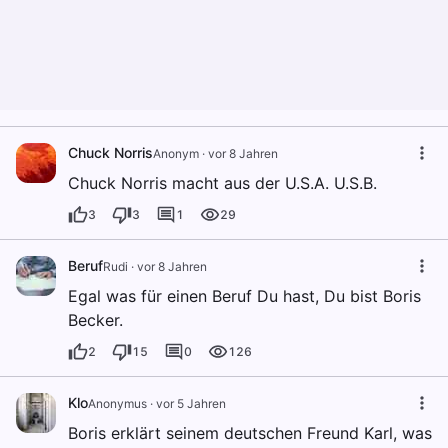
Chuck Norris
Anonym
·
vor 8 Jahren
Chuck Norris macht aus der U.S.A. U.S.B.
3
3
1
29
Beruf
Rudi
·
vor 8 Jahren
Egal was für einen Beruf Du hast, Du bist Boris
Becker.
2
15
0
126
Klo
Anonymus
·
vor 5 Jahren
Boris erklärt seinem deutschen Freund Karl, was