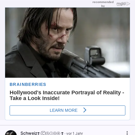
Schweiz
❣️ Ⓒⓗⓛⓞⓔ ❣️
·
vor 1 Jahr