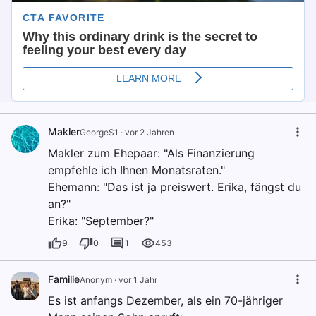
Makler
GeorgeS1
·
vor 2 Jahren
Makler zum Ehepaar: "Als Finanzierung
empfehle ich Ihnen Monatsraten."
Ehemann: "Das ist ja preiswert. Erika, fängst du
an?"
Erika: "September?"
9
0
1
453
Familie
Anonym
·
vor 1 Jahr
Es ist anfangs Dezember, als ein 70-jähriger