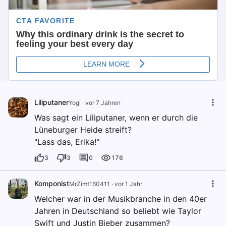
Liliputaner
Yogi
·
vor 7 Jahren
Was sagt ein Liliputaner, wenn er durch die
Lüneburger Heide streift?
"Lass das, Erika!"
3
3
0
176
Komponist
MrZimt160411
·
vor 1 Jahr
Welcher war in der Musikbranche in den 40er
Jahren in Deutschland so beliebt wie Taylor
Swift und Justin Bieber zusammen?