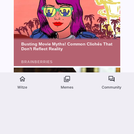
Witze
Memes
Community