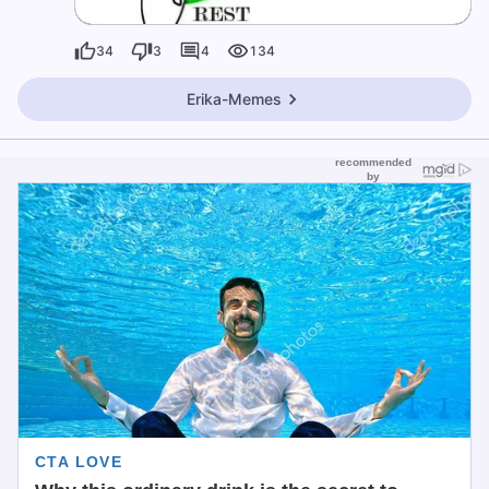
34
3
4
134
Erika-Memes