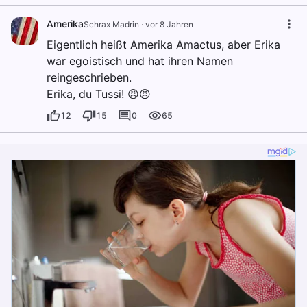
Amerika
Schrax Madrin
·
vor 8 Jahren
Eigentlich heißt Amerika Amactus, aber Erika
war egoistisch und hat ihren Namen
reingeschrieben.
Erika, du Tussi! 😠😠
12
15
0
65