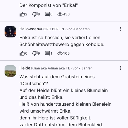
Der Komponist von "Erika!"
2
8
0
450
Halloween
AGGRO BERLIN
·
vor 9 Monaten
Erika ist so hässlich, sie verliert einen
Schönheitswettbewerb gegen Kobolde.
0
9
1
105
Heide
Julian aka Adrian aka TE
·
vor 7 Jahren
Was steht auf dem Grabstein eines
"Deutschen"?
Auf der Heide blüht ein kleines Blümelein
und das heißt: Erika.
Heiß von hunderttausend kleinen Bienelein
wird umschwärmt Erika,
denn ihr Herz ist voller Süßigkeit,
zarter Duft entströmt dem Blütenkleid.