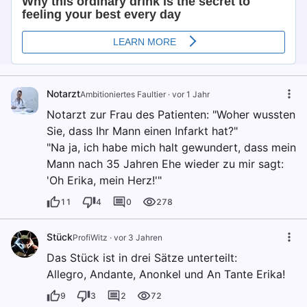
Notarzt
Ambitioniertes Faultier
·
vor 1 Jahr
Notarzt zur Frau des Patienten: "Woher wussten
Sie, dass Ihr Mann einen Infarkt hat?"
"Na ja, ich habe mich halt gewundert, dass mein
Mann nach 35 Jahren Ehe wieder zu mir sagt:
'Oh Erika, mein Herz!'"
11
4
0
278
Stück
ProfiWitz
·
vor 3 Jahren
Das Stück ist in drei Sätze unterteilt:
Allegro, Andante, Anonkel und An Tante Erika!
9
3
2
72