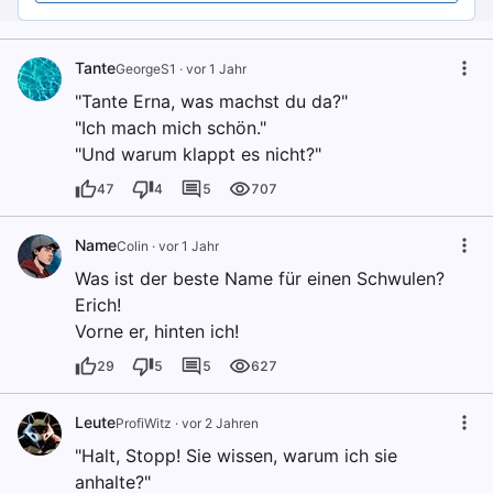
Tante
GeorgeS1
·
vor 1 Jahr
"Tante Erna, was machst du da?"
"Ich mach mich schön."
"Und warum klappt es nicht?"
47
4
5
707
Name
Colin
·
vor 1 Jahr
Was ist der beste Name für einen Schwulen?
Erich!
Vorne er, hinten ich!
29
5
5
627
Leute
ProfiWitz
·
vor 2 Jahren
"Halt, Stopp! Sie wissen, warum ich sie
anhalte?"