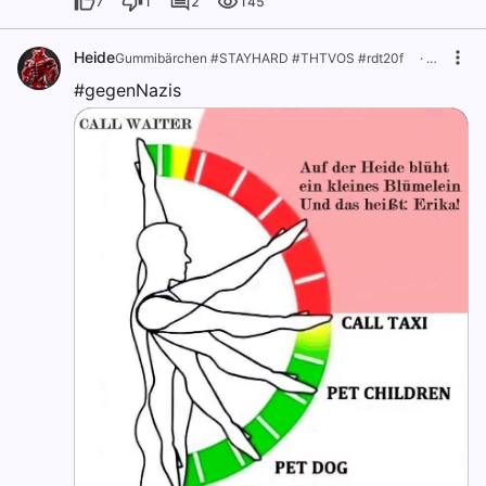
7
1
2
145
Heide
Gummibärchen #STAYHARD #THTVOS #rdt20f ⠀
·
vor 1 Jahr
#gegenNazis