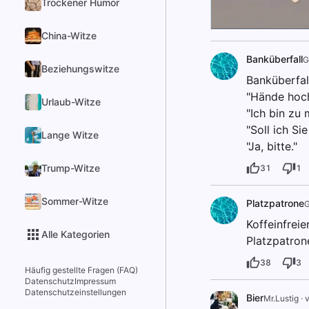
Trockener Humor
China-Witze
Banküberfall
G
Beziehungswitze
Banküberfal
"Hände hoch
Urlaub-Witze
"Ich bin zu 
"Soll ich Si
Lange Witze
"Ja, bitte."
Trump-Witze
31
1
Sommer-Witze
Platzpatrone
G
Koffeinfreie
Alle Kategorien
Platzpatron
38
3
Häufig gestellte Fragen (FAQ)
Datenschutz
Impressum
Datenschutzeinstellungen
Bier
Mr.Lustig
·
v