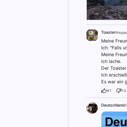
Toaster
Megap
Meine Freund
Ich: "Falls 
Meine Freun
Ich lache.
Der Toaster 
Ich erschieß
Es war ein g
61
12
Deutschland