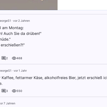
eorgeS1
·
vor 2 Jahren
l am Montag:
! Auch Sie da drüben!"
müde."
e erschießen?!"
2
468
eorgeS1
·
vor 1 Jahr
r Kaffee, fettarmer Käse, alkoholfreies Bier, jetzt erschieß i
e.
3
550
or 7 Jahren