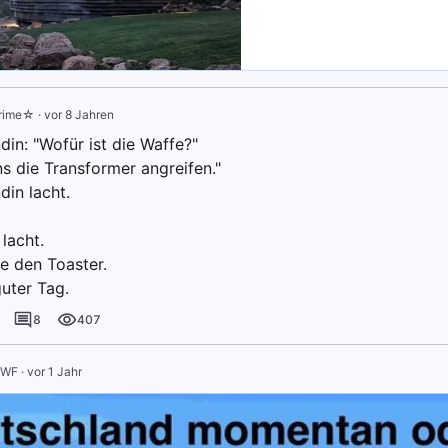
rime☆
·
vor 8 Jahren
in: "Wofür ist die Waffe?"
uns die Transformer angreifen."
din lacht.
lacht.
e den Toaster.
uter Tag.
8
407
SWF
·
vor 1 Jahr