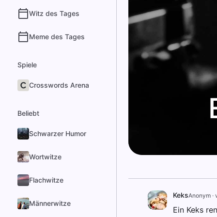
Witz des Tages
Meme des Tages
Spiele
Crosswords Arena
Beliebt
Schwarzer Humor
Wortwitze
Flachwitze
Keks
Anonym
·
Männerwitze
Ein Keks re