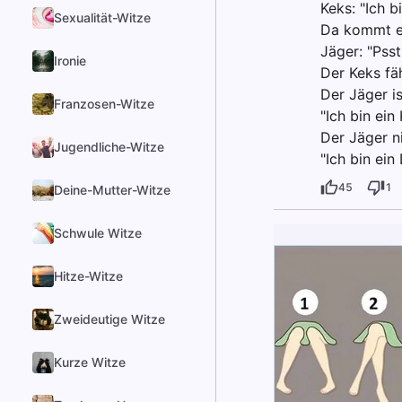
Keks: "Ich b
Sexualität-Witze
Da kommt ei
Jäger: "Psst
Ironie
Der Keks fäh
Der Jäger is
Franzosen-Witze
"Ich bin ein 
Der Jäger n
Jugendliche-Witze
"Ich bin ein
45
1
Deine-Mutter-Witze
Schwule Witze
Hitze-Witze
Zweideutige Witze
Kurze Witze