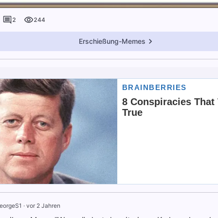
2
244
Erschießung-Memes
eorgeS1
·
vor 2 Jahren