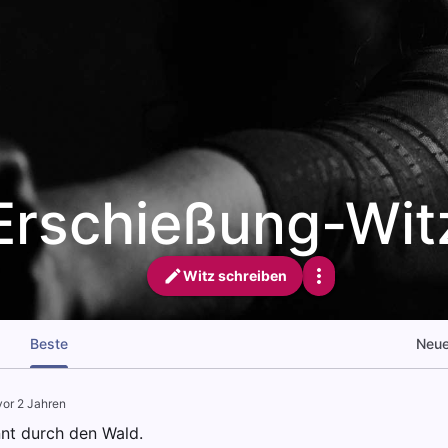
Erschießung-Wit
Witz schreiben
Beste
Neu
vor 2 Jahren
nnt durch den Wald.