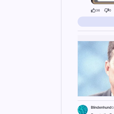
36
0
Blindenhund
G