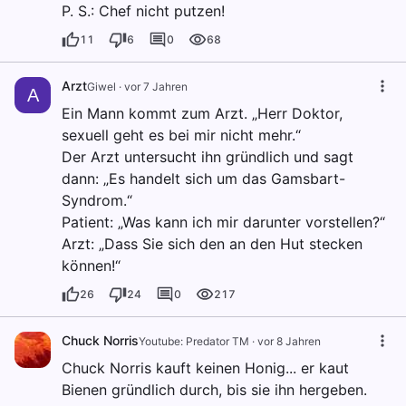
P. S.: Chef nicht putzen!
11
6
0
68
Arzt
Giwel
·
vor 7 Jahren
A
Ein Mann kommt zum Arzt. „Herr Doktor,
sexuell geht es bei mir nicht mehr.“
Der Arzt untersucht ihn gründlich und sagt
dann: „Es handelt sich um das Gamsbart-
Syndrom.“
Patient: „Was kann ich mir darunter vorstellen?“
Arzt: „Dass Sie sich den an den Hut stecken
können!“
26
24
0
217
Chuck Norris
Youtube: Predator TM
·
vor 8 Jahren
Chuck Norris kauft keinen Honig... er kaut
Bienen gründlich durch, bis sie ihn hergeben.