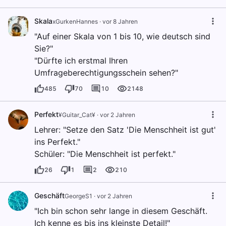
Skala
xGurkenHannes
·
vor 8 Jahren
"Auf einer Skala von 1 bis 10, wie deutsch sind
Sie?"
"Dürfte ich erstmal Ihren
Umfrageberechtigungsschein sehen?"
485
70
10
2148
Perfekt
¥Guitar_Cat¥
·
vor 2 Jahren
Lehrer: "Setze den Satz 'Die Menschheit ist gut'
ins Perfekt."
Schüler: "Die Menschheit ist perfekt."
26
1
2
210
Geschäft
GeorgeS1
·
vor 2 Jahren
"Ich bin schon sehr lange in diesem Geschäft.
Ich kenne es bis ins kleinste Detail!"