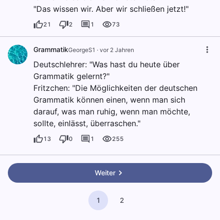
"Das wissen wir. Aber wir schließen jetzt!"
21
2
1
73
Grammatik
GeorgeS1
·
vor 2 Jahren
Deutschlehrer: "Was hast du heute über
Grammatik gelernt?"
Fritzchen: "Die Möglichkeiten der deutschen
Grammatik können einen, wenn man sich
darauf, was man ruhig, wenn man möchte,
sollte, einlässt, überraschen."
13
0
1
255
Weiter
1
2